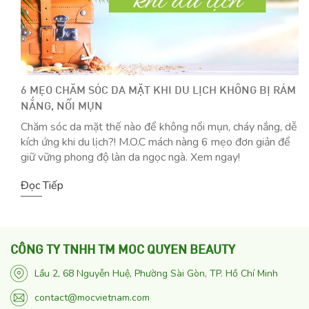
6 MẸO CHĂM SÓC DA MẶT KHI DU LỊCH KHÔNG BỊ RÁM
NẮNG, NỔI MỤN
Chăm sóc da mặt thế nào để không nổi mụn, cháy nắng, dễ
kích ứng khi du lịch?! M.O.C mách nàng 6 mẹo đơn giản để
giữ vững phong độ làn da ngọc ngà. Xem ngay!
Đọc Tiếp
CÔNG TY TNHH TM MOC QUYEN BEAUTY
Lầu 2, 68 Nguyễn Huệ, Phường Sài Gòn, TP. Hồ Chí Minh
contact@mocvietnam.com