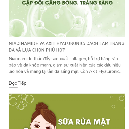
NIACINAMIDE VÀ AXIT HYALURONIC: CÁCH LÀM TRẮNG
DA VÀ LỰA CHỌN PHÙ HỢP
Niacinamide thúc đẩy sản xuất collagen, hỗ trợ hàng rào
bảo vệ da khỏe mạnh, giảm sự xuất hiện của các dấu hiệu
lão hóa và mang lại làn da sáng mịn. Còn Axit Hyaluronic
giúp làn da giữ ẩm, duy trì vẻ tươi trẻ và cải thiện độ đàn
Đọc Tiếp
hồi. Bài viết phân tích từng thành phần như một dạng so
sánh giúp bạn gái lựa chọn cách làm trắng da phù hợp, hiệu
quả hơn giữa hai cái tên sáng giá này. Nên chọn Axit
Hyaluronic hay Niacinamide?!