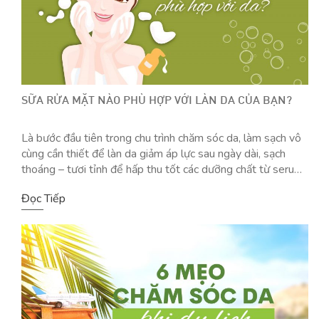
SỮA RỬA MẶT NÀO PHÙ HỢP VỚI LÀN DA CỦA BẠN?
Là bước đầu tiên trong chu trình chăm sóc da, làm sạch vô
cùng cần thiết để làn da giảm áp lực sau ngày dài, sạch
thoáng – tươi tỉnh để hấp thu tốt các dưỡng chất từ serum,
kem dưỡng,…tiếp theo. Ai cũng bảo thế nhưng lại chưa bày
Đọc Tiếp
cách chọn sữa rửa mặt […]