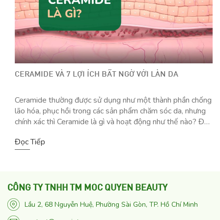
CERAMIDE VÀ 7 LỢI ÍCH BẤT NGỜ VỚI LÀN DA
Ceramide thường được sử dụng như một thành phần chống
lão hóa, phục hồi trong các sản phẩm chăm sóc da, nhưng
chính xác thì Ceramide là gì và hoạt động như thế nào? Đọc
tiếp để khám phá câu trả lời nhé! Ceramide là gì? Ceramide
Đọc Tiếp
là phân tử chất béo (lipid) chiếm 30% […]
CÔNG TY TNHH TM MOC QUYEN BEAUTY
Lầu 2, 68 Nguyễn Huệ, Phường Sài Gòn, TP. Hồ Chí Minh