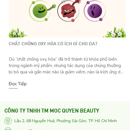
CHẤT CHỐNG OXY HÓA CÓ ÍCH GÌ CHO DA?
Dù “chất chống oxy hóa” đã trở thành từ khóa phổ biến
trong ngành mỹ phẩm, nhưng tác dụng của chúng thường
bị bỏ qua và gắn mác nào là giảm viêm, nào là kích ứng da
đến làm mờ nếp nhăn. Dưới đây là cái nhìn tổng quan về
Đọc Tiếp
cách chất chống oxy hóa […]
CÔNG TY TNHH TM MOC QUYEN BEAUTY
Lầu 2, 68 Nguyễn Huệ, Phường Sài Gòn, TP. Hồ Chí Minh