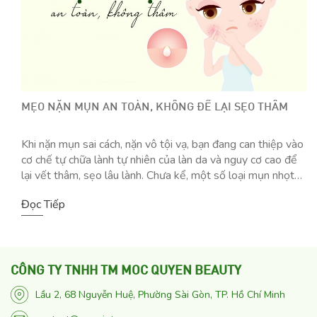
MẸO NẶN MỤN AN TOÀN, KHÔNG ĐỂ LẠI SẸO THÂM
Khi nặn mụn sai cách, nặn vô tội vạ, bạn đang can thiệp vào
cơ chế tự chữa lành tự nhiên của làn da và nguy cơ cao để
lại vết thâm, sẹo lâu lành. Chưa kể, một số loại mụn nhọt
và mụn mủ tuyệt đối không được tự nặn vì có thể để lại
Đọc Tiếp
sẹo vĩnh viễn
CÔNG TY TNHH TM MOC QUYEN BEAUTY
Lầu 2, 68 Nguyễn Huệ, Phường Sài Gòn, TP. Hồ Chí Minh