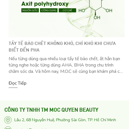
TẨY TẾ BÀO CHẾT KHÔNG KHÓ, CHỈ KHÓ KHI CHƯA
BIẾT ĐẾN PHA
Nếu từng dùng qua nhiều loại tẩy tế bào chết, ắt hẳn bạn
từng nghe hoặc từng dùng AHA, BHA trong chu trình
chăm sóc da. Và hôm nay, M.O.C sẽ cùng bạn khám phá cái
tên mới – PHA (Axit Polyhydroxy) nổi tiếng với độ dịu
Đọc Tiếp
lành, thân thiện cao với cả da nhạy […]
CÔNG TY TNHH TM MOC QUYEN BEAUTY
Lầu 2, 68 Nguyễn Huệ, Phường Sài Gòn, TP. Hồ Chí Minh