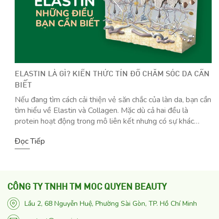
ELASTIN LÀ GÌ? KIẾN THỨC TÍN ĐỒ CHĂM SÓC DA CẦN
BIẾT
Nếu đang tìm cách cải thiện vẻ săn chắc của làn da, bạn cần
tìm hiểu về Elastin và Collagen. Mặc dù cả hai đều là
protein hoạt động trong mô liên kết nhưng có sự khác
nhau. Nếu Collagen mang lại sức mạnh và khả năng tự phục
Đọc Tiếp
hồi cho da thì Elastin giúp da đàn hồi tốt hơn, có thể trở lại
hình dạng ban đầu nhanh chóng. Cùng M.O.C tìm hiểu
Elastin sâu hơn qua việc đi tìm lời giải: Elastin được sản
xuất từ gì? Elastin tìm thấy ở đâu? Điều kiện nào ảnh
hưởng đến Elastin? Có cách nào ngăn chặn sự giảm dần
CÔNG TY TNHH TM MOC QUYEN BEAUTY
của Elastin?
Lầu 2, 68 Nguyễn Huệ, Phường Sài Gòn, TP. Hồ Chí Minh