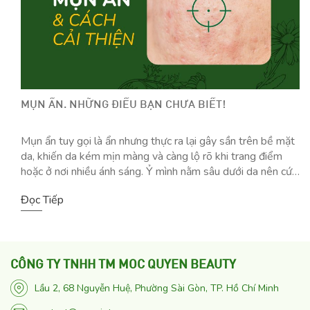
MỤN ẨN. NHỮNG ĐIỀU BẠN CHƯA BIẾT!
Mụn ẩn tuy gọi là ẩn nhưng thực ra lại gây sần trên bề mặt
da, khiến da kém mịn màng và càng lộ rõ khi trang điểm
hoặc ở nơi nhiều ánh sáng. Ỷ mình nằm sâu dưới da nên cứ
thi nhau mọc chùm chùm, có khi xuất hiện những mảng lớn
Đọc Tiếp
sần […]
CÔNG TY TNHH TM MOC QUYEN BEAUTY
Lầu 2, 68 Nguyễn Huệ, Phường Sài Gòn, TP. Hồ Chí Minh