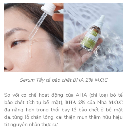
Serum Tẩy tế bào chết BHA 2% M.O.C
So với cơ chế hoạt động của AHA (chỉ loại bỏ tế
bào chết tích tụ bề mặt), 𝐁𝐇𝐀 𝟐% của Nhà 𝐌.𝐎.𝐂
đa năng hơn trong thổi bay tế bào chết ở bề mặt
da, từng lỗ chân lông, cải thiện mụn thâm hữu hiệu
từ nguyên nhân thực sự.