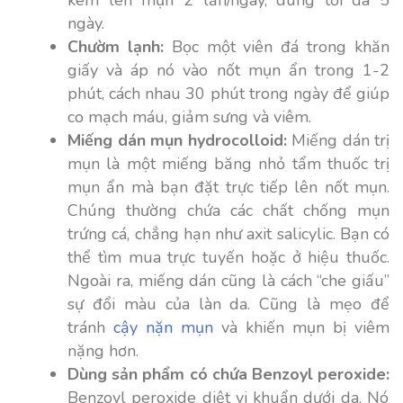
kem lên mụn 2 lần/ngày, dùng tối đa 5
ngày.
Chườm lạnh:
Bọc một viên đá trong khăn
giấy và áp nó vào nốt mụn ẩn trong 1-2
phút, cách nhau 30 phút trong ngày để giúp
co mạch máu, giảm sưng và viêm.
Miếng dán mụn hydrocolloid:
Miếng dán trị
mụn là một miếng băng nhỏ tẩm thuốc trị
mụn ẩn mà bạn đặt trực tiếp lên nốt mụn.
Chúng thường chứa các chất chống mụn
trứng cá, chẳng hạn như axit salicylic. Bạn có
thể tìm mua trực tuyến hoặc ở hiệu thuốc.
Ngoài ra, miếng dán cũng là cách “che giấu”
sự đổi màu của làn da. Cũng là mẹo để
tránh
cậy nặn mụn
và khiến mụn bị viêm
nặng hơn.
Dùng sản phẩm có chứa Benzoyl peroxide:
Benzoyl peroxide diệt vi khuẩn dưới da. Nó