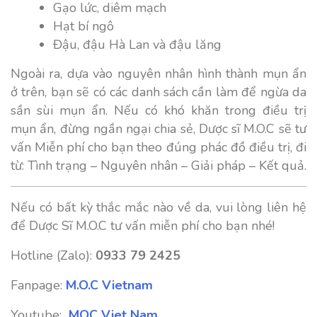
Gạo lức, diêm mạch
Hạt bí ngô
Đậu, đậu Hà Lan và đậu lăng
Ngoài ra, dựa vào nguyên nhân hình thành mụn ẩn
ở trên, bạn sẽ có các danh sách cần làm để ngừa da
sần sùi mụn ẩn. Nếu có khó khăn trong điều trị
mụn ẩn, đừng ngần ngại chia sẻ, Dược sĩ M.O.C sẽ tư
vấn Miễn phí cho bạn theo đúng phác đồ điều trị, đi
từ: Tình trạng – Nguyên nhân – Giải pháp – Kết quả.
Nếu có bất kỳ thắc mắc nào về da, vui lòng liên hệ
để Dược Sĩ M.O.C tư vấn miễn phí cho bạn nhé!
Hotline (Zalo):
0933 79 2425
Fanpage:
M.O.C Vietnam
Youtube:
MOC Viet Nam