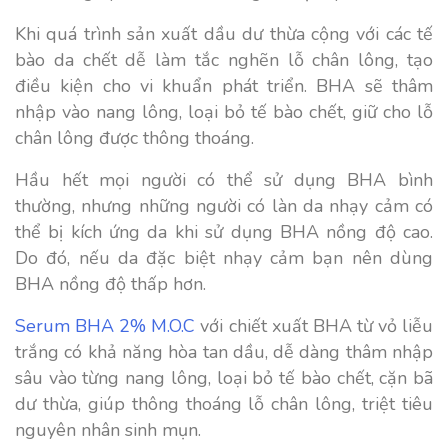
Khi quá trình sản xuất dầu dư thừa cộng với các tế
bào da chết dễ làm tắc nghẽn lỗ chân lông, tạo
điều kiện cho vi khuẩn phát triển. BHA sẽ thâm
nhập vào nang lông, loại bỏ tế bào chết, giữ cho lỗ
chân lông được thông thoáng.
Hầu hết mọi người có thể sử dụng BHA bình
thường, nhưng những người có làn da nhạy cảm có
thể bị kích ứng da khi sử dụng BHA nồng độ cao.
Do đó, nếu da đặc biệt nhạy cảm bạn nên dùng
BHA nồng độ thấp hơn.
Serum BHA 2% M.O.C
với chiết xuất BHA từ vỏ liễu
trắng có khả năng hòa tan dầu, dễ dàng thâm nhập
sâu vào từng nang lông, loại bỏ tế bào chết, cặn bã
dư thừa, giúp thông thoáng lỗ chân lông, triệt tiêu
nguyên nhân sinh mụn.