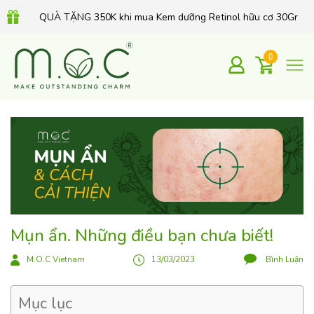
Mua 1 Xà phòng chỉ 99K - Mua 2 Xà Phòng chỉ 149K
0
Combo MỤN THÂM, THU NHỎ LCL chỉ 499K
QUÀ TẶNG 350K khi mua Kem dưỡng Retinol hữu cơ 30Gr
Mụn ẩn. Những điều bạn chưa biết!
M.O.C Vietnam
13/03/2023
Bình Luận
Mục lục