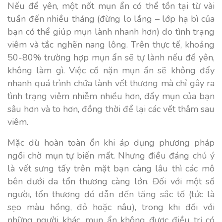
Nếu để yên, một nốt mụn ẩn có thể tồn tại từ vài
tuần đến nhiều tháng (đừng lo lắng – lớp hạ bì của
bạn có thể giúp mụn lành nhanh hơn) do tình trạng
viêm và tắc nghẽn nang lông. Trên thực tế, khoảng
50-80% trường hợp mụn ẩn sẽ tự lành nếu để yên,
không làm gì. Việc cố nặn mụn ẩn sẽ không đẩy
nhanh quá trình chữa lành vết thương mà chỉ gây ra
tình trạng viêm nhiễm nhiều hơn, đẩy mụn của bạn
sâu hơn và to hơn, đồng thời để lại các vết thâm sau
viêm.
Mặc dù hoàn toàn ổn khi áp dụng phương pháp
ngồi chờ mụn tự biến mất. Nhưng điều đáng chú ý
là vết sưng tấy trên mặt bạn càng lâu thì các mô
bên dưới da tổn thương càng lớn. Đối với một số
người, tổn thương đó dẫn đến tăng sắc tố (tức là
sẹo màu hồng, đỏ hoặc nâu), trong khi đối với
những người khác, mụn ẩn không được điều trị có