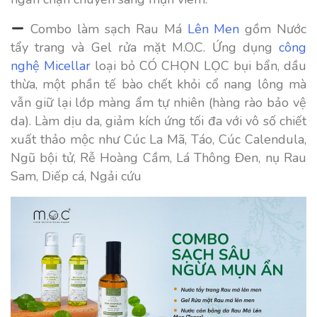
Combo làm sạch Rau Má
Lên Men
gồm Nước
tẩy trang và Gel rửa mặt M.O.C. Ứng dụng
công
nghệ Micellar
loại bỏ CÓ CHỌN LỌC bụi bẩn, dầu
thừa, một phần tế bào chết khỏi cổ nang lông mà
vẫn giữ lại lớp màng ẩm tự nhiên (hàng rào bảo vệ
da). Làm dịu da, giảm kích ứng tối đa với vô số chiết
xuất thảo mộc như Cúc La Mã, Táo, Cúc Calendula,
Ngũ bội tử, Rễ Hoàng Cầm, Lá Thông Đen, nụ Rau
Sam, Diếp cá, Ngải cứu