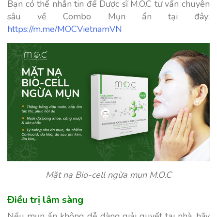
Bạn có thể nhắn tin để Dược sĩ M.O.C tư vấn chuyên
sâu về Combo Mụn ẩn tại đây:
https://m.me/MOCVietnamVN
Mặt nạ Bio-cell ngừa mụn M.O.C
Điều trị lâm sàng
Nếu mụn ẩn không dễ dàng giải quyết tại nhà, hãy