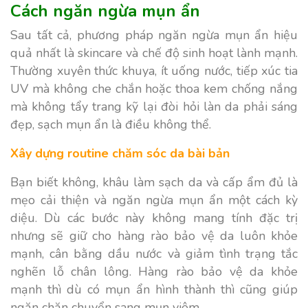
Cách ngăn ngừa mụn ẩn
Sau tất cả, phương pháp ngăn ngừa mụn ẩn hiệu
quả nhất là skincare và chế độ sinh hoạt lành mạnh.
Thường xuyên thức khuya, ít uống nước, tiếp xúc tia
UV mà không che chắn hoặc thoa kem chống nắng
mà không tẩy trang kỹ lại đòi hỏi làn da phải sáng
đẹp, sạch mụn ẩn là điều không thể.
Xây dựng routine chăm sóc da bài bản
Bạn biết không, khâu làm sạch da và cấp ẩm đủ là
mẹo cải thiện và ngăn ngừa mụn ẩn một cách kỳ
diệu. Dù các bước này không mang tính đặc trị
nhưng sẽ giữ cho hàng rào bảo vệ da luôn khỏe
mạnh, cân bằng dầu nước và giảm tình trạng tắc
nghẽn lỗ chân lông. Hàng rào bảo vệ da khỏe
mạnh thì dù có mụn ẩn hình thành thì cũng giúp
ngăn chặn chuyển sang mụn viêm.