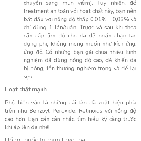
chuyển sang mụn viêm). Tuy nhiên, để
treatment an toàn với hoạt chất này, bạn nên
bắt đầu với nồng độ thấp 0,01% – 0,03% và
chỉ dùng 1 lần/tuần. Trước và sau khi thoa
cần cấp ẩm đủ cho da để ngăn chặn tác
dụng phụ không mong muốn như kích ứng,
ửng đỏ. Có những bạn gái chưa nhiều kinh
nghiệm đã dùng nồng độ cao, dễ khiến da
bị bỏng, tổn thương nghiêm trọng và để lại
sẹo.
Hoạt chất mạnh
Phổ biến vẫn là những cái tên đã xuất hiện phía
trên như Benzoyl Peroxide, Retinoids với nồng độ
cao hơn. Bạn cần cân nhắc, tìm hiểu kỹ càng trước
khi áp lên da nhé!
Uống thuốc trị mụn theo toa