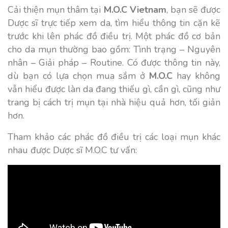
Cải thiện mụn thâm tại
M.O.C Vietnam
, bạn sẽ được
Dược sĩ trực tiếp xem da, tìm hiểu thông tin cặn kẽ
trước khi lên phác đồ điều trị. Một phác đồ cơ bản
cho da mụn thường bao gồm: Tình trạng – Nguyên
nhân – Giải pháp – Routine. Có được thông tin này,
dù bạn có lựa chọn mua sắm ở
M.O.C
hay không
vẫn hiểu được làn da đang thiếu gì, cần gì, cũng như
trang bị
cách trị mụn tại nhà hiệu quả hơn, tối giản
hơn.
Tham khảo các phác đồ điều trị các loại mụn khác
nhau được Dược sĩ M.O.C tư vấn: