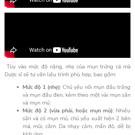
Tùy vào mức độ nặng, nhẹ của mụn trứng cá mà
Dược sĩ sẽ tư vấn liệu trình phù hợp, bao gồm:
Mức độ 1 (nhẹ)
: Chủ yếu nổi mụn đầu trắng
và mụn đầu đen, kèm theo một vài mụn sần
và mụn mủ.
Mức độ 2
(vừa phải, hoặc mụn mủ)
: Nhiều
sần và có mụn mủ, chủ yếu xuất hiện 2 bên
má, mũi, cằm. Da nhạy cảm, mẩn đỏ, dễ bị
kích ứng.