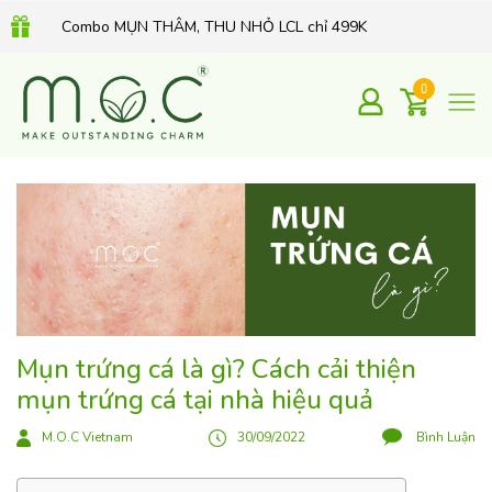
Combo MỤN THÂM, THU NHỎ LCL chỉ 499K
QUÀ TẶNG 350K khi mua Kem dưỡng Retinol hữu cơ 30Gr
0
Mụn trứng cá là gì? Cách cải thiện
mụn trứng cá tại nhà hiệu quả
M.O.C Vietnam
30/09/2022
Bình Luận