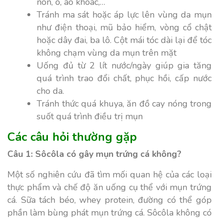
nón, ô, áo khoác,…
Tránh ma sát hoặc áp lực lên vùng da mụn
như điện thoại, mũ bảo hiểm, vòng cổ chật
hoặc dây đai, ba lô. Cột mái tóc dài lại để tóc
không chạm vùng da mụn trên mặt
Uống đủ từ 2 lít nước/ngày giúp gia tăng
quá trình trao đổi chất, phục hồi, cấp nước
cho da.
Tránh thức quá khuya, ăn đồ cay nóng trong
suốt quá trình điều trị mụn
Các câu hỏi thường gặp
Câu 1: Sôcôla có gây mụn trứng cá không?
Một số nghiên cứu đã tìm mối quan hệ của các loại
thực phẩm và chế độ ăn uống cụ thể với mụn trứng
cá. Sữa tách béo, whey protein, đường có thể góp
phần làm bùng phát mụn trứng cá. Sôcôla không có