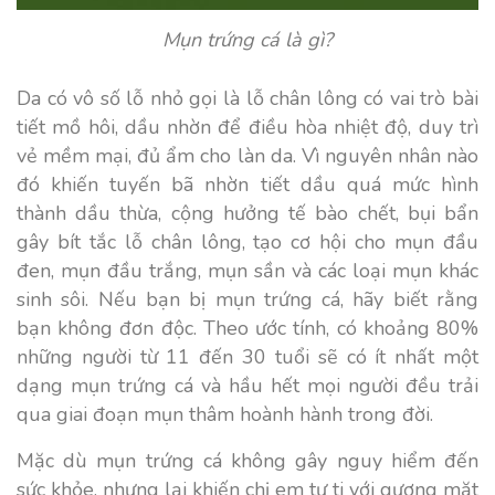
Mụn trứng cá là gì?
Da có vô số lỗ nhỏ gọi là lỗ chân lông có vai trò bài
tiết mồ hôi, dầu nhờn để điều hòa nhiệt độ, duy trì
vẻ mềm mại, đủ ẩm cho làn da. Vì nguyên nhân nào
đó khiến tuyến bã nhờn tiết dầu quá mức hình
thành dầu thừa, cộng hưởng tế bào chết, bụi bẩn
gây bít tắc lỗ chân lông, tạo cơ hội cho mụn đầu
đen, mụn đầu trắng, mụn sần và các loại mụn khác
sinh sôi. Nếu bạn bị mụn trứng cá, hãy biết rằng
bạn không đơn độc. Theo ước tính, có khoảng 80%
những người từ 11 đến 30 tuổi sẽ có ít nhất một
dạng mụn trứng cá và hầu hết mọi người đều trải
qua giai đoạn mụn thâm hoành hành trong đời.
Mặc dù mụn trứng cá không gây nguy hiểm đến
sức khỏe, nhưng lại khiến chị em tự ti với gương mặt