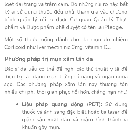
loét đại tràng và trầm cảm. Do những rủi ro này, bất
kỳ ai sử dụng thuốc đều phải tham gia vào chương
trình quản lý rủi ro được Cơ quan Quản lý Thực
phẩm và Dược phẩm phê duyệt có tên là iPledge.
Một số thuốc uống dành cho da mụn do nhiễm
Corticoid như Ivermectin nic 6mg, vitamin C,…
Phương pháp trị mụn xâm lấn da
Bác sĩ da liễu có thể đề nghị các thủ thuật y tế để
điều trị các dạng mụn trứng cá nặng và ngăn ngừa
sẹo. Các phương pháp xâm lấn này thường tốn
nhiều chi phí, thời gian phục hồi hơn, chẳng hạn như:
Liệu pháp quang động (PDT):
Sử dụng
thuốc và ánh sáng đặc biệt hoặc tia laser để
giảm sản xuất dầu và giảm hình thành vi
khuẩn gây mụn.