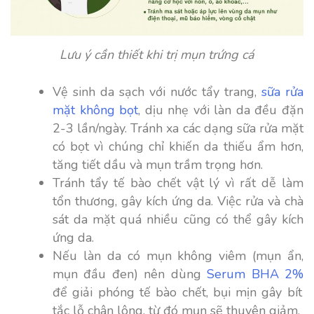
Lưu ý cần thiết khi trị mụn trứng cá
Vệ sinh da sạch với nước tẩy trang,
sữa rửa
mặt không bọt
, dịu nhẹ với làn da đều đặn
2-3 lần/ngày. Tránh xa các dạng sữa rửa mặt
có bọt vì chúng chỉ khiến da thiếu ẩm hơn,
tăng tiết dầu và mụn trầm trọng hơn.
Tránh tẩy tế bào chết vật lý vì rất dễ làm
tổn thương, gây kích ứng da. Việc rửa và chà
sát da mặt quá nhiều cũng có thể gây kích
ứng da.
Nếu làn da có mụn không viêm (mụn ẩn,
mụn đầu đen) nên dùng
Serum BHA 2%
để giải phóng tế bào chết, bụi mịn gây bít
tắc lỗ chân lông, từ đó mụn sẽ thuyên giảm.