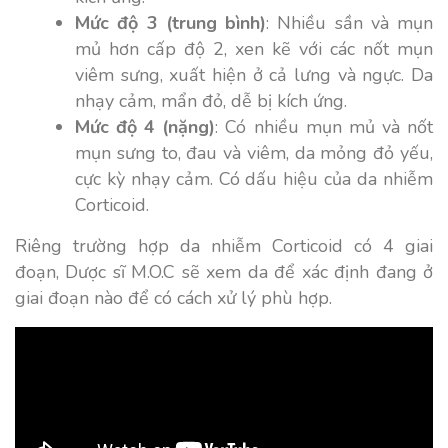
Mức độ 3 (trung bình)
: Nhiều sần và mụn
mủ hơn cấp độ 2, xen kẽ với các nốt mụn
viêm sưng, xuất hiện ở cả lưng và ngực. Da
nhạy cảm, mẩn đỏ, dễ bị kích ứng.
Mức độ 4 (nặng)
: Có nhiều mụn mủ và nốt
mụn sưng to, đau và viêm, da mỏng đỏ yếu,
cực kỳ nhạy cảm. Có dấu hiệu của da nhiễm
Corticoid.
Riêng trường hợp da nhiễm Corticoid có 4 giai
đoạn, Dược sĩ M.O.C sẽ xem da để xác định đang ở
giai đoạn nào để có cách xử lý phù hợp.