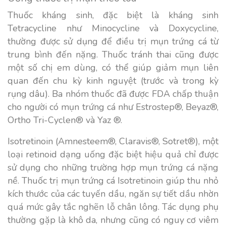
Thuốc kháng sinh, đặc biệt là kháng sinh
Tetracycline như Minocycline và Doxycycline,
thường được sử dụng để điều trị mụn trứng cá từ
trung bình đến nặng. Thuốc tránh thai cũng được
một số chị em dùng, có thể giúp giảm mụn liên
quan đến chu kỳ kinh nguyệt (trước và trong kỳ
rụng dâu). Ba nhóm thuốc đã được FDA chấp thuận
cho người có mụn trứng cá như Estrostep®, Beyaz®,
Ortho Tri-Cyclen® và Yaz ®.
Isotretinoin (Amnesteem®, Claravis®, Sotret®), một
loại retinoid dạng uống đặc biệt hiệu quả chỉ được
sử dụng cho những trường hợp mụn trứng cá nặng
nề.
Thuốc trị mụn trứng cá
Isotretinoin giúp thu nhỏ
kích thước của các tuyến dầu, ngăn sự tiết dầu nhờn
quá mức gây tắc nghẽn lỗ chân lông. Tác dụng phụ
thường gặp là khô da, nhưng cũng có nguy cơ viêm