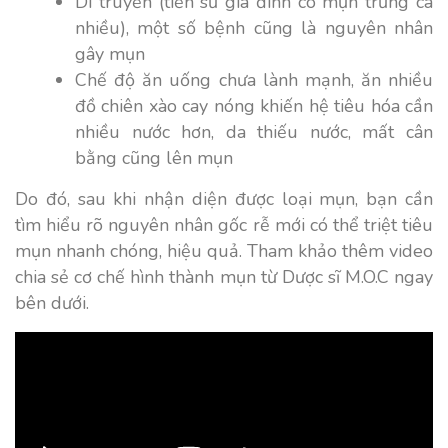
Di truyền (tiền sử gia đình có mụn trứng cá
nhiều), một số bệnh cũng là nguyên nhân
gây mụn
Chế độ ăn uống chưa lành mạnh, ăn nhiều
đồ chiên xào cay nóng khiến hệ tiêu hóa cần
nhiều nước hơn, da thiếu nước, mất cân
bằng cũng lên mụn
Do đó, sau khi nhận diện được loại mụn, bạn cần
tìm hiểu rõ nguyên nhân gốc rễ mới có thể triệt tiêu
mụn nhanh chóng, hiệu quả. Tham khảo thêm video
chia sẻ cơ chế hình thành mụn từ Dược sĩ M.O.C ngay
bên dưới.