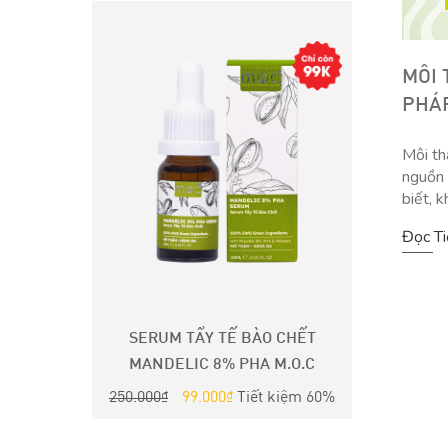
MÔI
PHÁP
Môi th
nguồn 
biết, 
Đọc T
SÁNG DA
SERUM TẨY TẾ BÀO CHẾT
SERUM
MANDELIC 8% PHA M.O.C
CE
00
₫
250.000
₫
99.000
₫
Tiết kiệm 60%
250.000
₫