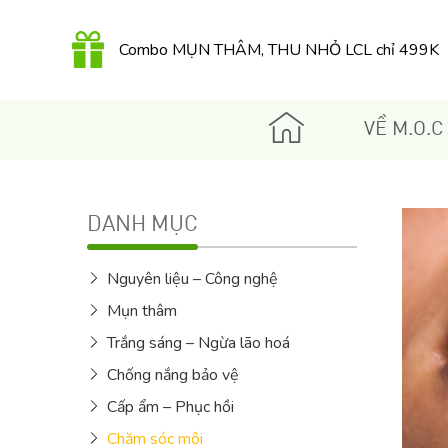
149K
Combo MỤN THÂM, THU NHỎ LCL chỉ 499K
QUÀ TẶNG 350K khi mua Kem dưỡng Retinol
hữu cơ 30Gr
VỀ M.O.C
DANH MỤC
Nguyên liệu – Công nghệ
Mụn thâm
Trắng sáng – Ngừa lão hoá
Chống nắng bảo vệ
Cấp ẩm – Phục hồi
Chăm sóc môi