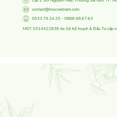
Lầu 2, 68 Nguyễn Huệ, Phường Sài Gòn, TP. Hồ
contact@mocvietnam.com
0933.79.24.25 - 0888 68.67.63
MST: 0314422838 do Sở Kế hoạch & Đầu Tư cấp 