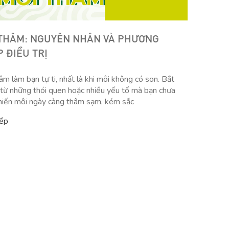
 THÂM: NGUYÊN NHÂN VÀ PHƯƠNG
 ĐIỀU TRỊ
âm làm bạn tự ti, nhất là khi môi không có son. Bắt
từ những thói quen hoặc nhiều yếu tố mà bạn chưa
khiến môi ngày càng thâm sạm, kém sắc
iếp
 TẨY TẾ BÀO CHẾT
SERUM MỜ THÂM NÁM, SÁNG
NTELLA BHA 2%
DA MELABLOCK
99.000
₫
Tiết kiệm 60%
295.000
₫
–
799.000
₫