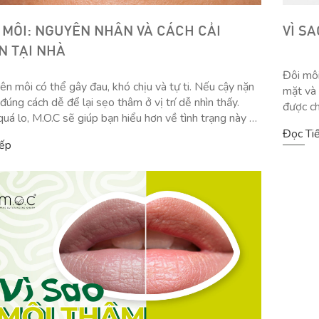
MÔI: NGUYÊN NHÂN VÀ CÁCH CẢI
VÌ S
N TẠI NHÀ
Đôi môi
ên môi có thể gây đau, khó chịu và tự ti. Nếu cậy nặn
mặt và 
đúng cách dễ để lại sẹo thâm ở vị trí dễ nhìn thấy.
được ch
uá lo, M.O.C sẽ giúp bạn hiểu hơn về tình trạng này và
loại bỏ
ch cải thiện nhanh chóng tại nhà. Nguyên nhân và triệu
Đọc Ti
tươi tắ
iếp