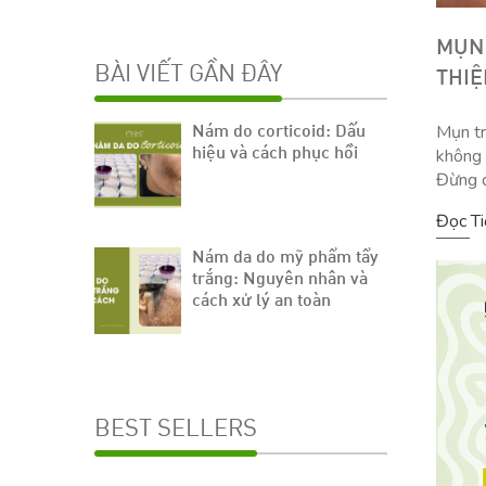
MỤN 
BÀI VIẾT GẦN ĐÂY
THIỆ
Mụn tr
Nám do corticoid: Dấu
không 
hiệu và cách phục hồi
Đừng q
bày cá
Đọc T
[…]
Nám da do mỹ phẩm tẩy
trắng: Nguyên nhân và
cách xử lý an toàn
BEST SELLERS