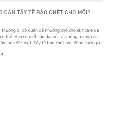
AO CẦN TẨY TẾ BÀO CHẾT CHO MÔI?
 thường bị bỏ quên để nhường chỗ cho skincare da
cơ thể. Bạn có biết, làn da môi rất mỏng manh, cần
ăm sóc đặc biệt. Tẩy tế bào chết môi đúng cách giúp
 thực phẩm, tế bào chết, bụi bẩn tích tụ để duy trì vẻ
ếp
n, chống thâm môi