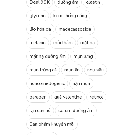
Deal 99K
dưỡng ẩm
elastin
glycerin
kem chống nắng
lão hóa da
madecassoside
melanin
môi thâm
mặt nạ
mặt nạ dưỡng ẩm
mụn lưng
mụn trứng cá
mụn ẩn
ngủ sâu
noncomedogenic
nặn mụn
paraben
quà valentine
retinol
rạn san hô
serum dưỡng ẩm
Sản phẩm khuyến mãi