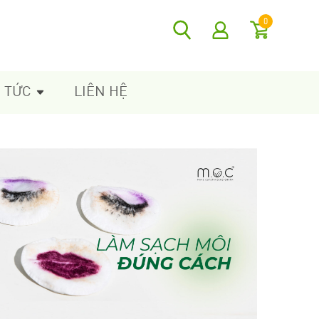
0
N TỨC
LIÊN HỆ