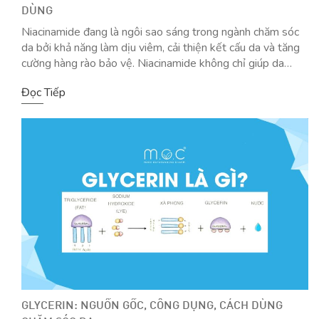
DÙNG
Niacinamide đang là ngôi sao sáng trong ngành chăm sóc
da bởi khả năng làm dịu viêm, cải thiện kết cấu da và tăng
cường hàng rào bảo vệ. Niacinamide không chỉ giúp da
khỏe mạnh mà còn mang lại vẻ rạng rỡ, đều màu tự nhiên.
Đọc Tiếp
Hãy cùng khám phá những điều chưa biết […]
GLYCERIN: NGUỒN GỐC, CÔNG DỤNG, CÁCH DÙNG