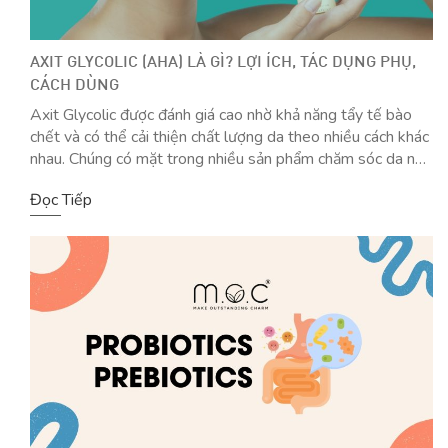
AXIT GLYCOLIC (AHA) LÀ GÌ? LỢI ÍCH, TÁC DỤNG PHỤ,
CÁCH DÙNG
Axit Glycolic được đánh giá cao nhờ khả năng tẩy tế bào
chết và có thể cải thiện chất lượng da theo nhiều cách khác
nhau. Chúng có mặt trong nhiều sản phẩm chăm sóc da như
sữa rửa mặt, toner, serum, kem dưỡng ẩm và các sản phẩm
Đọc Tiếp
peel. Tùy thuộc vào loại da, […]