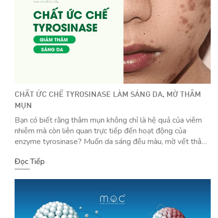
CHẤT ỨC CHẾ TYROSINASE LÀM SÁNG DA, MỜ THÂM
MỤN
Bạn có biết rằng thâm mụn không chỉ là hệ quả của viêm
nhiễm mà còn liên quan trực tiếp đến hoạt động của
enzyme tyrosinase? Muốn da sáng đều màu, mờ vết thâm,
các chất ức chế tyrosinase an toàn chính là chìa khóa.
Đọc Tiếp
Chúng không chỉ hạn chế sản sinh melanin – thủ […]