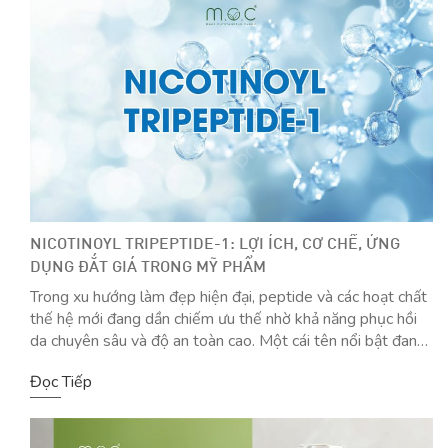
NICOTINOYL TRIPEPTIDE-1: LỢI ÍCH, CƠ CHẾ, ỨNG
DỤNG ĐẮT GIÁ TRONG MỸ PHẨM
Trong xu hướng làm đẹp hiện đại, peptide và các hoạt chất
thế hệ mới đang dần chiếm ưu thế nhờ khả năng phục hồi
da chuyên sâu và độ an toàn cao. Một cái tên nổi bật đang
thu hút sự quan tâm từ giới chuyên gia là Nicotinoyl
Đọc Tiếp
Tripeptide-1 – sự kết hợp […]