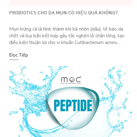
PROBIOTICS CHO DA MỤN CÓ HIỆU QUẢ KHÔNG?
Mụn trứng cá là hình thành khi bã nhờn (dầu), tế bào da
chết và bụi bẩn kết hợp gây tắc nghẽn lỗ chân lông, tạo
điều kiện thuận lợi cho vi khuẩn Cutibacterium acnes
(Propionibacterium acnes) sinh sôi và viêm nhiễm. Có nhiều
Đọc Tiếp
phương pháp điều trị đã được chứng minh hiệu quả, và […]