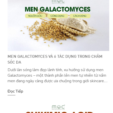
MEN GALACTOMYCES VÀ 6 TÁC DỤNG TRONG CHĂM
SÓC DA
Dưới làn sóng làm đẹp lành tính, xu hướng sử dụng men
Galactomyces – một thành phần lên men tự nhiên từ nấm
men đang ngày càng được ưa chuộng trong giới skincare.
Không chỉ mang lại khả năng nuôi dưỡng da từ sâu bên
Đọc Tiếp
trong, Galactomyces còn được đánh giá cao nhờ độ an […]