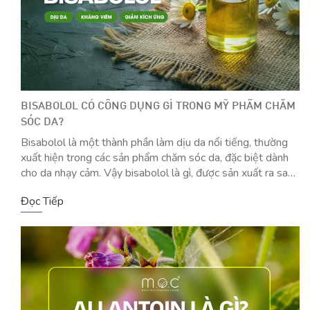
BISABOLOL CÓ CÔNG DỤNG GÌ TRONG MỸ PHẨM CHĂM
SÓC DA?
Bisabolol là một thành phần làm dịu da nổi tiếng, thường
xuất hiện trong các sản phẩm chăm sóc da, đặc biệt dành
cho da nhạy cảm. Vậy bisabolol là gì, được sản xuất ra sao
và bisabolol có tác dụng gì đối với làn da? Bisabolol là gì?
Đọc Tiếp
Bisabolol (còn gọi là α-(-)-bisabolol hay […]