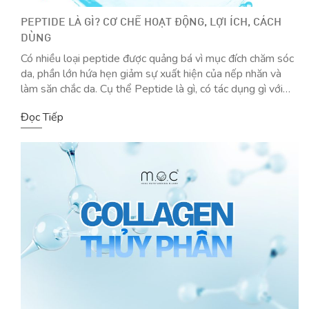
PEPTIDE LÀ GÌ? CƠ CHẾ HOẠT ĐỘNG, LỢI ÍCH, CÁCH
DÙNG
Có nhiều loại peptide được quảng bá vì mục đích chăm sóc
da, phần lớn hứa hẹn giảm sự xuất hiện của nếp nhăn và
làm săn chắc da. Cụ thể Peptide là gì, có tác dụng gì với
làn da. Cùng M.O.C khám phá ngay! Peptide là gì? Peptide
Đọc Tiếp
là các phân tử nhỏ […]