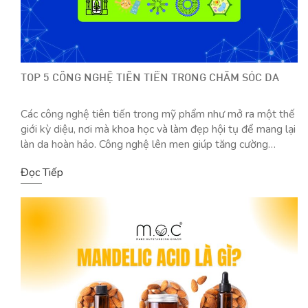
TOP 5 CÔNG NGHỆ TIÊN TIẾN TRONG CHĂM SÓC DA
Các công nghệ tiên tiến trong mỹ phẩm như mở ra một thế
giới kỳ diệu, nơi mà khoa học và làm đẹp hội tụ để mang lại
làn da hoàn hảo. Công nghệ lên men giúp tăng cường
dưỡng chất và khả năng thẩm thấu; Công nghệ Geltrap™
Đọc Tiếp
mang đến cảm giác khô thoáng, […]