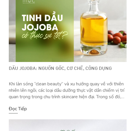
DẦU JOJOBA: NGUỒN GỐC, CƠ CHẾ, CÔNG DỤNG
Khi làn sóng “clean beauty” và xu hướng quay về với thiên
nhiên lên ngôi, các loại dầu dưỡng thực vật dần chiếm vị trí
quan trọng trong chu trình skincare hiện đại. Trong số đó,
dầu jojoba được chiết xuất từ hạt jojoba, nổi bật như một
Đọc Tiếp
“người bạn đồng hành” lành tính, dễ […]