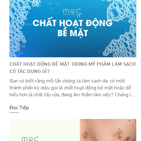
CHẤT HOẠT ĐỘNG BỀ MẶT TRONG MỸ PHẨM LÀM SẠCH
CÓ TÁC DỤNG GÌ?
Bạn có biết rằng mỗi lần chúng ta làm sạch da, có một
thành phần kỳ diệu gọi là chất hoạt động bề mặt hoặc dễ
hiểu hơn là chất tẩy rửa, đang âm thầm làm việc? Chúng là
những “anh hùng vô danh” giúp loại bỏ bụi bẩn, dầu nhờn và
Đọc Tiếp
tạp chất một […]