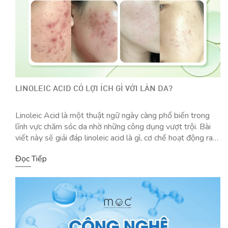
LINOLEIC ACID CÓ LỢI ÍCH GÌ VỚI LÀN DA?
Linoleic Acid là một thuật ngữ ngày càng phổ biến trong
lĩnh vực chăm sóc da nhờ những công dụng vượt trội. Bài
viết này sẽ giải đáp linoleic acid là gì, cơ chế hoạt động ra
sao trong skincare, lợi ích linoleic acid cho da (đặc biệt là
Đọc Tiếp
khả năng linoleic acid giảm viêm […]