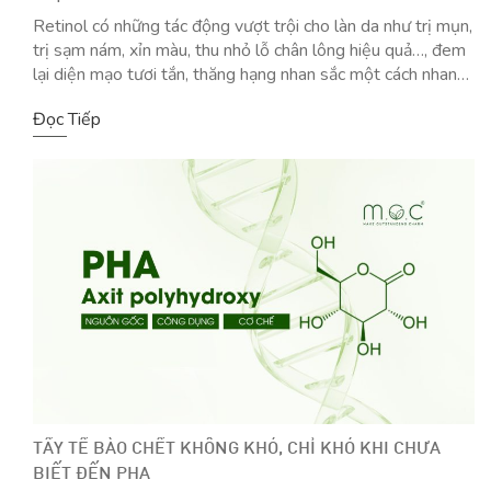
Retinol có những tác động vượt trội cho làn da như trị mụn,
trị sạm nám, xỉn màu, thu nhỏ lỗ chân lông hiệu quả…, đem
lại diện mạo tươi tắn, thăng hạng nhan sắc một cách nhanh
chóng và an toàn.
Đọc Tiếp
TẨY TẾ BÀO CHẾT KHÔNG KHÓ, CHỈ KHÓ KHI CHƯA
BIẾT ĐẾN PHA