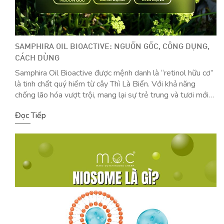
SAMPHIRA OIL BIOACTIVE: NGUỒN GỐC, CÔNG DỤNG,
CÁCH DÙNG
Samphira Oil Bioactive được mệnh danh là “retinol hữu cơ”
là tinh chất quý hiếm từ cây Thì Là Biển. Với khả năng
chống lão hóa vượt trội, mang lại sự trẻ trung và tươi mới
cho làn da mà không lo kích ứng hay bong tróc như dùng
Đọc Tiếp
Retinol tổng hợp. Hãy biến giấc […]