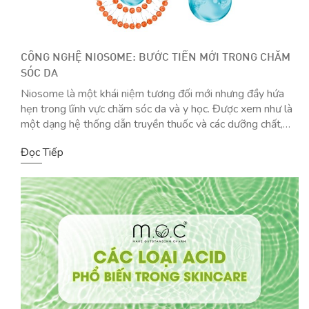
CÔNG NGHỆ NIOSOME: BƯỚC TIẾN MỚI TRONG CHĂM
SÓC DA
Niosome là một khái niệm tương đối mới nhưng đầy hứa
hẹn trong lĩnh vực chăm sóc da và y học. Được xem như là
một dạng hệ thống dẫn truyền thuốc và các dưỡng chất,
niosome mang lại nhiều lợi ích vượt trội nhờ khả năng vận
Đọc Tiếp
chuyển và giải phóng các hoạt chất […]