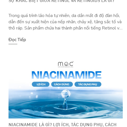
SỰ KHÁC BIỆT GIỮA RETINOL VÀ RETINOIDS LÀ GÌ?
Trong quá trình lão hóa tự nhiên, da dần mất đi độ đàn hồi,
dẫn đến sự xuất hiện của nếp nhăn, chảy xệ, tăng sắc tố và
thô ráp. Sản phẩm chứa hai thành phần nổi tiếng Retinol và
Retinoids giúp ngăn ngừa và cải thiện dấu hiệu lão hóa của
Đọc Tiếp
da. Retinol là […]
NIACINAMIDE LÀ GÌ? LỢI ÍCH, TÁC DỤNG PHỤ, CÁCH