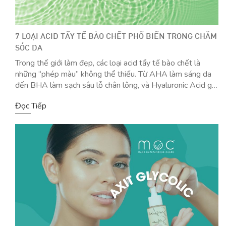
7 LOẠI ACID TẨY TẾ BÀO CHẾT PHỔ BIẾN TRONG CHĂM
SÓC DA
Trong thế giới làm đẹp, các loại acid tẩy tế bào chết là
những “phép màu” không thể thiếu. Từ AHA làm sáng da
đến BHA làm sạch sâu lỗ chân lông, và Hyaluronic Acid giữ
ẩm tuyệt vời. Mỗi loại đều mang lại lợi ích riêng biệt. Hiểu
Đọc Tiếp
và sử dụng đúng các loại […]