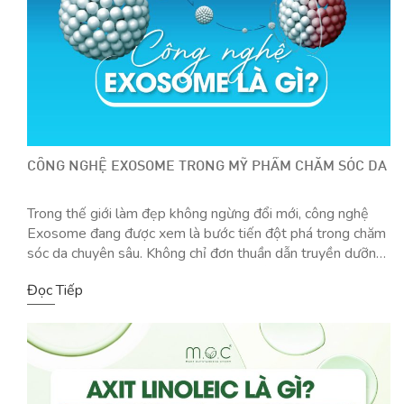
CÔNG NGHỆ EXOSOME TRONG MỸ PHẨM CHĂM SÓC DA
Trong thế giới làm đẹp không ngừng đổi mới, công nghệ
Exosome đang được xem là bước tiến đột phá trong chăm
sóc da chuyên sâu. Không chỉ đơn thuần dẫn truyền dưỡng
chất, Exosome mở ra khả năng phục hồi và tái tạo tế bào
Đọc Tiếp
da từ gốc, đặc biệt phù hợp với làn […]