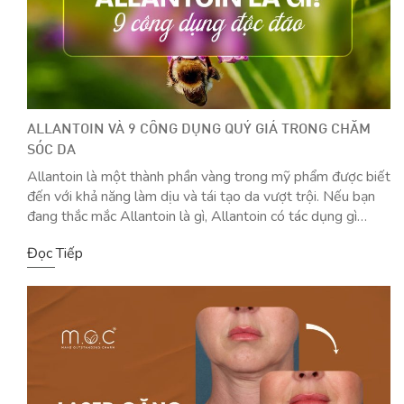
ALLANTOIN VÀ 9 CÔNG DỤNG QUÝ GIÁ TRONG CHĂM
SÓC DA
Allantoin là một thành phần vàng trong mỹ phẩm được biết
đến với khả năng làm dịu và tái tạo da vượt trội. Nếu bạn
đang thắc mắc Allantoin là gì, Allantoin có tác dụng gì
trong mỹ phẩm và liệu thành phần này có hại không, bài
Đọc Tiếp
viết này sẽ cung cấp câu trả […]