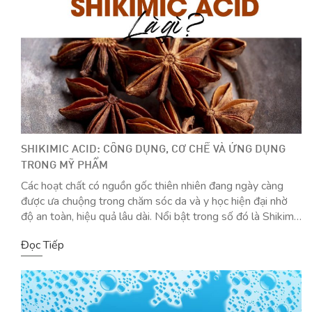
SHIKIMIC ACID: CÔNG DỤNG, CƠ CHẾ VÀ ỨNG DỤNG
TRONG MỸ PHẨM
Các hoạt chất có nguồn gốc thiên nhiên đang ngày càng
được ưa chuộng trong chăm sóc da và y học hiện đại nhờ
độ an toàn, hiệu quả lâu dài. Nổi bật trong số đó là Shikimic
Acid – một hợp chất chiết xuất từ quả đại hồi, được biết
Đọc Tiếp
đến với khả năng […]