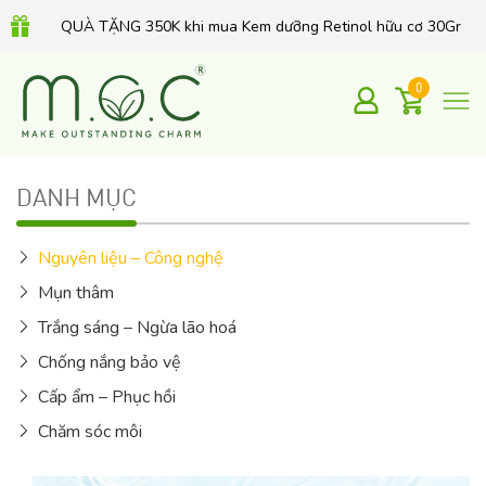
Mua 1 Xà phòng chỉ 99K - Mua 2 Xà Phòng chỉ 149K
Combo MỤN THÂM, THU NHỎ LCL chỉ 499K
0
QUÀ TẶNG 350K khi mua Kem dưỡng Retinol hữu cơ 30Gr
DANH MỤC
Nguyên liệu – Công nghệ
Mụn thâm
Trắng sáng – Ngừa lão hoá
Chống nắng bảo vệ
Cấp ẩm – Phục hồi
Chăm sóc môi