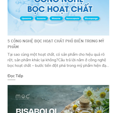
5 CÔNG NGHỆ BỌC HOẠT CHẤT PHỔ BIẾN TRONG MỸ
PHẨM
Tại sao cùng một hoạt chất, có sản phẩm cho hiệu quả rõ
rệt, sản phẩm khác lại không?Câu trả lời nằm ở công nghệ
bọc hoạt chất – bước tiến đột phá trong mỹ phẩm hiện đại.
Không chỉ giúp dưỡng chất thẩm thấu sâu hơn, công nghệ
Đọc Tiếp
này còn bảo vệ hoạt chất […]