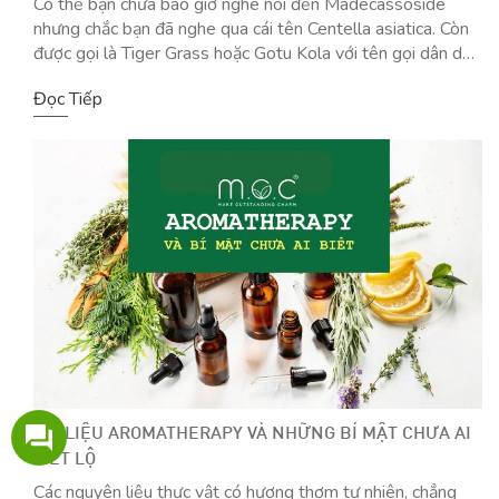
Có thể bạn chưa bao giờ nghe nói đến Madecassoside
nhưng chắc bạn đã nghe qua cái tên Centella asiatica. Còn
được gọi là Tiger Grass hoặc Gotu Kola với tên gọi dân dã
hơn là Rau Má. Loại dược liệu này là ngôi sao sáng xuất
Đọc Tiếp
hiện trong nhiều loại kem, toner hay serum […]
TRỊ LIỆU AROMATHERAPY VÀ NHỮNG BÍ MẬT CHƯA AI
TIẾT LỘ
Các nguyên liệu thực vật có hương thơm tự nhiên, chẳng