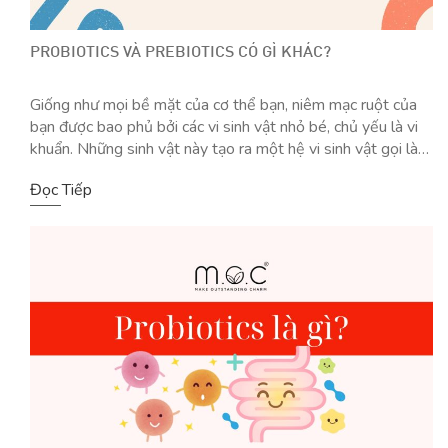
PROBIOTICS VÀ PREBIOTICS CÓ GÌ KHÁC?
Giống như mọi bề mặt của cơ thể bạn, niêm mạc ruột của
bạn được bao phủ bởi các vi sinh vật nhỏ bé, chủ yếu là vi
khuẩn. Những sinh vật này tạo ra một hệ vi sinh vật gọi là
microbiome. Tình trạng của microbiome này ảnh hưởng đến
Đọc Tiếp
toàn bộ cơ thể […]