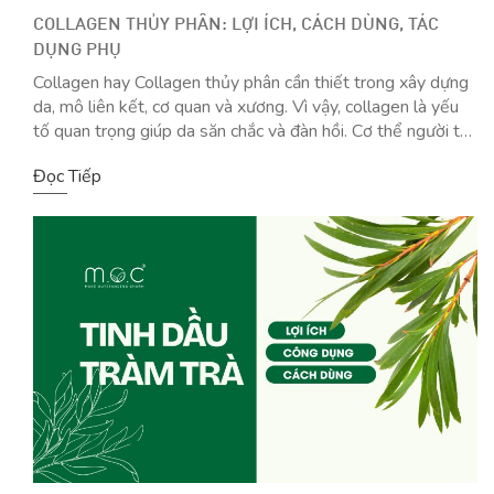
COLLAGEN THỦY PHÂN: LỢI ÍCH, CÁCH DÙNG, TÁC
DỤNG PHỤ
Collagen hay Collagen thủy phân cần thiết trong xây dựng
da, mô liên kết, cơ quan và xương. Vì vậy, collagen là yếu
tố quan trọng giúp da săn chắc và đàn hồi. Cơ thể người tự
sản xuất collagen, nhưng quá trình này tự nhiên chậm lại khi
Đọc Tiếp
lão hóa. Các yếu tố như […]