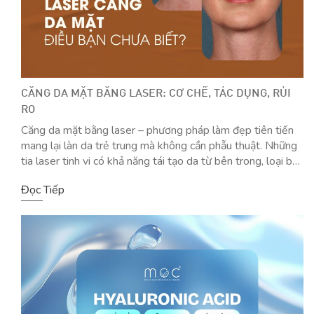
CĂNG DA MẶT BẰNG LASER: CƠ CHẾ, TÁC DỤNG, RỦI
RO
Căng da mặt bằng laser – phương pháp làm đẹp tiên tiến
mang lại làn da trẻ trung mà không cần phẫu thuật. Những
tia laser tinh vi có khả năng tái tạo da từ bên trong, loại bỏ
nếp nhăn và mang đến sự căng mịn đáng kinh ngạc. Nhưng
Đọc Tiếp
bên cạnh những lợi […]