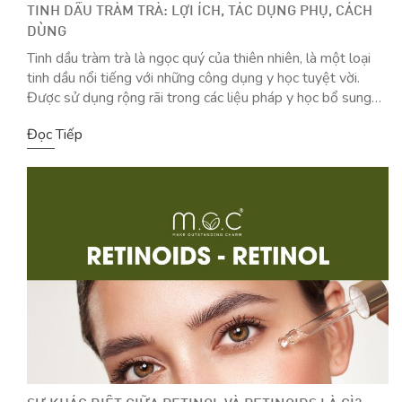
TINH DẦU TRÀM TRÀ: LỢI ÍCH, TÁC DỤNG PHỤ, CÁCH
DÙNG
Tinh dầu tràm trà là ngọc quý của thiên nhiên, là một loại
tinh dầu nổi tiếng với những công dụng y học tuyệt vời.
Được sử dụng rộng rãi trong các liệu pháp y học bổ sung
và thay thế, dầu tràm trà có mặt trong nhiều sản phẩm
Đọc Tiếp
chăm sóc da và thuốc […]