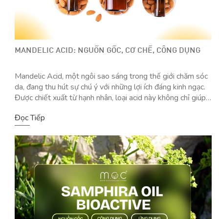
MANDELIC ACID: NGUỒN GỐC, CƠ CHẾ, CÔNG DỤNG
Mandelic Acid, một ngôi sao sáng trong thế giới chăm sóc
da, đang thu hút sự chú ý với những lợi ích đáng kinh ngạc.
Được chiết xuất từ hạnh nhân, loại acid này không chỉ giúp
tẩy tế bào chết một cách nhẹ nhàng mà còn cải thiện sắc
Đọc Tiếp
tố và kết cấu da. […]