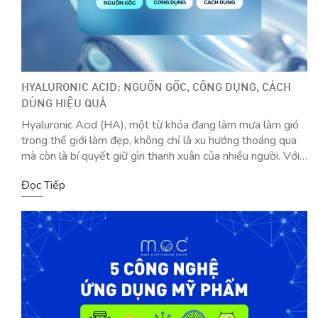
HYALURONIC ACID: NGUỒN GỐC, CÔNG DỤNG, CÁCH
DÙNG HIỆU QUẢ
Hyaluronic Acid (HA), một từ khóa đang làm mưa làm gió
trong thế giới làm đẹp, không chỉ là xu hướng thoáng qua
mà còn là bí quyết giữ gìn thanh xuân của nhiều người. Với
khả năng giữ nước gấp 1.000 lần trọng lượng của chính nó,
Đọc Tiếp
HA trở thành “cứu tinh” cho làn […]