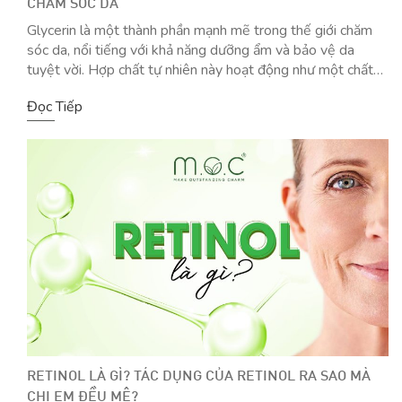
CHĂM SÓC DA
Glycerin là một thành phần mạnh mẽ trong thế giới chăm
sóc da, nổi tiếng với khả năng dưỡng ẩm và bảo vệ da
tuyệt vời. Hợp chất tự nhiên này hoạt động như một chất
hút ẩm, kéo nước từ môi trường vào da. Glycerin trở thành
Đọc Tiếp
một bổ sung thiết yếu cho bất […]
RETINOL LÀ GÌ? TÁC DỤNG CỦA RETINOL RA SAO MÀ
CHỊ EM ĐỀU MÊ?