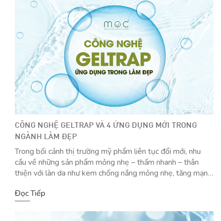
CÔNG NGHỆ GELTRAP VÀ 4 ỨNG DỤNG MỚI TRONG
NGÀNH LÀM ĐẸP
Trong bối cảnh thị trường mỹ phẩm liên tục đổi mới, nhu
cầu về những sản phẩm mỏng nhẹ – thấm nhanh – thân
thiện với làn da như kem chống nắng mỏng nhẹ, tăng mạnh
hơn bao giờ hết. Người dùng hiện đại không chỉ quan tâm
Đọc Tiếp
đến hiệu quả chăm sóc da mà […]