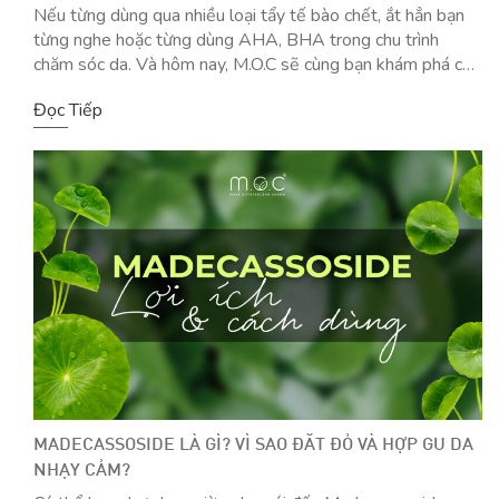
Nếu từng dùng qua nhiều loại tẩy tế bào chết, ắt hẳn bạn
từng nghe hoặc từng dùng AHA, BHA trong chu trình
chăm sóc da. Và hôm nay, M.O.C sẽ cùng bạn khám phá cái
tên mới – PHA (Axit Polyhydroxy) nổi tiếng với độ dịu
Đọc Tiếp
lành, thân thiện cao với cả da nhạy […]
MADECASSOSIDE LÀ GÌ? VÌ SAO ĐẮT ĐỎ VÀ HỢP GU DA
NHẠY CẢM?