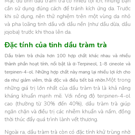
Mặc dù tinh dầu tràm trà có nhiều lợi ích, nhưng bạn
cần sử dụng đúng cách để tránh kích ứng da. Trước
khi sử dụng, nên thử nghiệm trên một vùng da nhỏ
và pha loãng tinh dầu với dầu nền (như dầu dừa, dầu
jojoba) trước khi thoa lên da.
Đặc tính của tinh dầu tràm trà
Dầu tràm trà chứa hơn 100 hợp chất khác nhau và nhiều
thành phần hoạt tính, nổi bật là α-Terpineol, 1-8 cineole và
terpinen-4-ol. Những hợp chất này mang lại nhiều lợi ích cho
Một trong
da như giảm viêm, thải độc và điều tiết bã nhờn.
những giá trị lớn nhất của dầu tràm trà là khả năng
kháng khuẩn mạnh mẽ. Với nồng độ terpinen-4-ol
cao (thường từ 30% đến 40%), dầu tràm trà giúp
ngăn chặn và điều trị các nhiễm khuẩn và nấm, đồng
thời thúc đẩy quá trình lành vết thương.
Ngoài ra, dầu tràm trà còn có đặc tính khử trùng nhờ