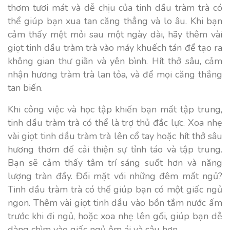
thơm tươi mát và dễ chịu của tinh dầu tràm trà có
thể giúp bạn xua tan căng thẳng và lo âu. Khi bạn
cảm thấy mệt mỏi sau một ngày dài, hãy thêm vài
giọt tinh dầu tràm trà vào máy khuếch tán để tạo ra
không gian thư giãn và yên bình. Hít thở sâu, cảm
nhận hương tràm trà lan tỏa, và để mọi căng thẳng
tan biến.
Khi công việc và học tập khiến bạn mất tập trung,
tinh dầu tràm trà có thể là trợ thủ đắc lực. Xoa nhẹ
vài giọt tinh dầu tràm trà lên cổ tay hoặc hít thở sâu
hương thơm để cải thiện sự tỉnh táo và tập trung.
Bạn sẽ cảm thấy tâm trí sáng suốt hơn và năng
lượng tràn đầy. Đối mặt với những đêm mất ngủ?
Tinh dầu tràm trà có thể giúp bạn có một giấc ngủ
ngon. Thêm vài giọt tinh dầu vào bồn tắm nước ấm
trước khi đi ngủ, hoặc xoa nhẹ lên gối, giúp bạn dễ
dàng chìm vào giấc ngủ êm ái và sâu hơn.