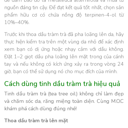
để đảm bảo đó là melaleuca alternifolia và mua từ
nguồn đáng tin cậy.
Để đạt kết quả tốt nhất, chọn sản
phẩm hữu cơ có chứa nồng độ terpinen-4-ol từ
10%–40%.
Trước khi thoa dầu tràm trà đã pha loãng lên da, hãy
thực hiện kiểm tra trên một vùng da nhỏ để xác định
xem bạn có dị ứng hoặc nhạy cảm với dầu không.
Đặt 1–2 giọt dầu pha loãng lên mặt trong của cánh
tay và nếu không có kích ứng xảy ra trong vòng 24
giờ, bạn có thể sử dụng nó cho mục đích của mình.
Cách dùng tinh dầu tràm trà hiệu quả
Tinh dầu tràm trà (tea tree oil) không chỉ làm đẹp
và chăm sóc da, răng miệng toàn diện. Cùng M.O.C
khám phá cách dùng đúng nhé!
Thoa dầu tràm trà lên mặt