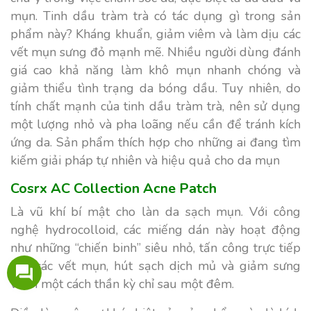
mụn. Tinh dầu tràm trà có tác dụng gì trong sản
phẩm này? Kháng khuẩn, giảm viêm và làm dịu các
vết mụn sưng đỏ mạnh mẽ. Nhiều người dùng đánh
giá cao khả năng làm khô mụn nhanh chóng và
giảm thiểu tình trạng da bóng dầu. Tuy nhiên, do
tính chất mạnh của tinh dầu tràm trà, nên sử dụng
một lượng nhỏ và pha loãng nếu cần để tránh kích
ứng da. Sản phẩm thích hợp cho những ai đang tìm
kiếm giải pháp tự nhiên và hiệu quả cho da mụn
Cosrx AC Collection Acne Patch
Là vũ khí bí mật cho làn da sạch mụn. Với công
nghệ hydrocolloid, các miếng dán này hoạt động
như những “chiến binh” siêu nhỏ, tấn công trực tiếp
vào các vết mụn, hút sạch dịch mủ và giảm sưng
viêm một cách thần kỳ chỉ sau một đêm.