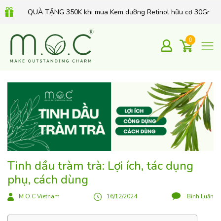
QUÀ TẶNG 350K khi mua Kem dưỡng Retinol hữu cơ 30Gr
0
Tinh dầu tràm trà: Lợi ích, tác dụng
phụ, cách dùng
M.O.C Vietnam
16/12/2024
Bình Luận