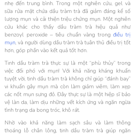
nhẹ đến trung bình. Trong một nghiên cứu, gel và
sữa rửa mặt chứa dầu tràm trà đã giảm đáng kể số
lượng mụn và cải thiện triệu chứng mụn. Một nghiên
cứu khác cho thấy dầu tràm trà hiệu quả như
benzoyl peroxide – tiêu chuẩn vàng trong
điều trị
mụn
, và người dùng dầu tràm trà tuân thủ điều trị tốt
hơn, góp phần vào kết quả tốt hơn.
Tinh dầu tràm trà thực sự là một “phù thủy” trong
việc đối phó với mụn! Với khả năng kháng khuẩn
tuyệt vời, tinh dầu tràm trà không chỉ giúp “đánh bay”
vi khuẩn gây mụn mà còn làm giảm viêm, làm xẹp
các nốt mụn sưng đỏ. Đây thực sự là một hiệp sĩ bảo
vệ làn da, làm dịu những vết kích ứng và ngăn ngừa
tình trạng da bong tróc, khô rát.
Nhờ vào khả năng làm sạch sâu và làm thông
thoáng lỗ chân lông, tinh dầu tràm trà giúp ngăn