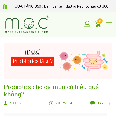
Mua 1 Xà phòng chỉ 99K - Mua 2 Xà Phòng chỉ 149K
Combo MỤN THÂM, THU NHỎ LCL chỉ 499K
0
QUÀ TẶNG 350K khi mua Kem dưỡng Retinol hữu cơ 30Gr
Probiotics cho da mụn có hiệu quả
không?
M.O.C Vietnam
20/12/2024
Bình Luận