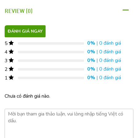
THÔNG SỐ QUAN TRỌNG
REVIEW (0)
ĐÁNH GIÁ NGAY
0%
| 0 đánh giá
5
0%
| 0 đánh giá
4
0%
| 0 đánh giá
3
0%
| 0 đánh giá
2
0%
| 0 đánh giá
1
Chưa có đánh giá nào.
CÔNG DỤNG CHÍNH
Loại bỏ tế bào chết kỹ càng