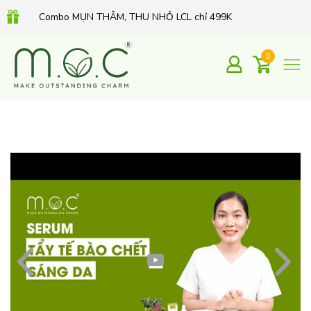
Combo MỤN THÂM, THU NHỎ LCL chỉ 499K
QUÀ TẶNG 350K khi mua Kem dưỡng Retinol hữu cơ 30Gr
0