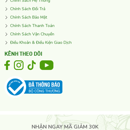
Chính Sách Hệ Thống
Ecocert giúp cân bằng lại hệ vi sinh vật trên da, thúc đẩy
Chính Sách Đổi Trả
lợi khuẩn phát triển mạnh mẽ, tiêu diệt vi khuẩn có hại,
Chính Sách Bảo Mật
ngừa hình thành mụn.
Chính Sách Thanh Toán
Hỗn hợp Chiết xuất từ Cây Phong Đỏ, Cúc La Mã, Rau
Chính Sách Vận Chuyển
Sam tăng cường dịu da, giảm kích ứng tối đa, kháng viêm,
mềm mịn da.
Điều Khoản & Điều Kiện Giao Dịch
THÀNH PHẦN
KÊNH THEO DÕI
NHẬN NGAY MÃ GIẢM 30K