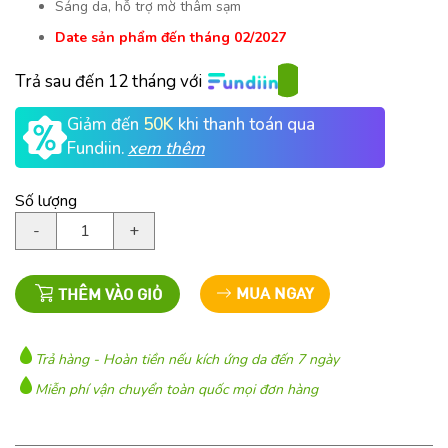
Sáng da, hỗ trợ mờ thâm sạm
Date sản phẩm đến tháng 02/2027
Trả sau đến 12 tháng với
Giảm đến
50K
khi thanh toán qua
Fundiin.
xem thêm
Số lượng
SERUM
-
+
TẨY
TẾ
BÀO
MUA NGAY
THÊM VÀO GIỎ
CHẾT
MANDELIC
8%
Trả hàng - Hoàn tiền nếu kích ứng da đến 7 ngày
PHA
Miễn phí vận chuyển toàn quốc mọi đơn hàng
M.O.C
số
lượng