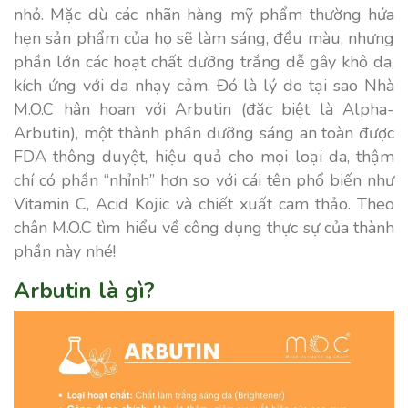
nhỏ. Mặc dù các nhãn hàng mỹ phẩm thường hứa
hẹn sản phẩm của họ sẽ làm sáng, đều màu, nhưng
phần lớn các hoạt chất dưỡng trắng dễ gây khô da,
kích ứng với da nhạy cảm. Đó là lý do tại sao Nhà
M.O.C hân hoan với Arbutin (đặc biệt là Alpha-
Arbutin), một thành phần dưỡng sáng an toàn được
FDA thông duyệt, hiệu quả cho mọi loại da, thậm
chí có phần “nhỉnh” hơn so với cái tên phổ biến như
Vitamin C, Acid Kojic và chiết xuất cam thảo. Theo
chân M.O.C tìm hiểu về công dụng thực sự của thành
phần này nhé!
Arbutin là gì?