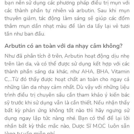
bạn nên sử dụng các phương pháp điều trị mụn với
các thành phần tự nhiên và arbutin. Sau khi mụn
thuyên giảm, tác động làm sáng sẽ giúp các đốm
thâm mụn dần nhạt màu để làn da lấy lại vẻ tươi
tắn như ban đầu.
Arbutin có an toàn với da nhạy cảm không?
Như đã phân tích ở trên, Arbutin hoạt động dịu nhẹ
trên làn da, và có thể được sử dụng kết hợp với các
thành phần sáng da khác, như AHA, BHA, Vitamin
C,…Từ đó thấy được hoạt chất an toàn cho ngay cả
những làn da nhạy cảm nhất. Dù vậy với những liệu
trình điều trị chuyên sâu cần tham khảo ý kiến bác
sỹ trước khi sử dụng vẫn là cần thiết. Nếu nhận thấy
bất kỳ phản ứng không tốt nào thì hãy ngưng sử
dụng ngay lập tức nàng nhé. Bạn có thể để lại lời
nhắn bất kỳ thắc mắc nào, Dược Sĩ M.O.C luôn sẵn
lòng tư vấn miễn phí.