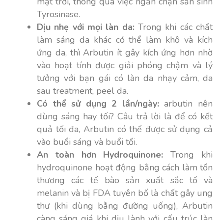
mặt trời, thông qua việc ngăn chặn sản sinh
Tyrosinase.
Dịu nhẹ với mọi làn da:
Trong khi các chất
làm sáng da khác có thể làm khô và kích
ứng da, thì Arbutin ít gây kích ứng hơn nhờ
vào hoạt tính được giải phóng chậm và lý
tưởng với bạn gái có làn da nhạy cảm, da
sau treatment, peel da.
Có thể sử dụng 2 lần/ngày:
arbutin nên
dùng sáng hay tối?
Câu trả lời là
để có kết
quả tối đa, Arbutin có thể được sử dụng cả
vào buổi sáng và buổi tối.
An toàn hơn Hydroquinone:
Trong khi
hydroquinone hoạt động bằng cách làm tổn
thương các tế bào sản xuất sắc tố và
melanin và bị FDA tuyên bố là chất gây ung
thư (khi dùng bằng đường uống), Arbutin
càng sáng giá khi dịu lành với cấu trúc làn