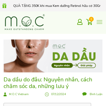
QUÀ TẶNG 350K khi mua Kem dưỡng Retinol hữu cơ 30Gr
0
Da dầu do đâu: Nguyên nhân, cách
chăm sóc da, những lưu ý
M.O.C Vietnam
07/12/2024
Bình Luận