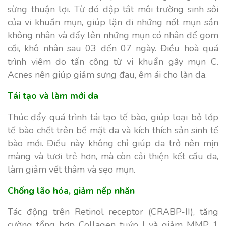
sừng thuận lợi. Từ đó dập tắt môi trường sinh sôi
của vi khuẩn mụn, giúp lặn đi những nốt mụn sần
không nhân và đẩy lên những mụn có nhân để gom
cồi, khô nhân sau 03 đến 07 ngày. Điều hoà quá
trình viêm do tấn công từ vi khuẩn gây mụn C.
Acnes nên giúp giảm sưng đau, êm ái cho làn da.
Tái tạo và làm mới da
Thúc đẩy quá trình tái tạo tế bào, giúp loại bỏ lớp
tế bào chết trên bề mặt da và kích thích sản sinh tế
bào mới. Điều này không chỉ giúp da trở nên mịn
màng và tươi trẻ hơn, mà còn cải thiện kết cấu da,
làm giảm vết thâm và sẹo mụn.
Chống lão hóa, giảm nếp nhăn
Tác động trên Retinol receptor (CRABP-II), tăng
cường tổng hợp Collagen tuýp I và giảm MMP 1