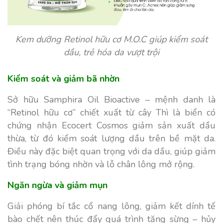
Kem dưỡng Retinol hữu cơ M.O.C giúp kiểm soát
dầu, trẻ hóa da vượt trội
Kiểm soát và giảm bã nhờn
Sở hữu Samphira Oil Bioactive – mệnh danh là
“Retinol hữu cơ” chiết xuất từ cây Thì là biển có
chứng nhận Ecocert Cosmos giảm sản xuất dầu
thừa, từ đó kiểm soát lượng dầu trên bề mặt da.
Điều này đặc biệt quan trọng với da dầu, giúp giảm
tình trạng bóng nhờn và lỗ chân lông mở rộng.
Ngăn ngừa và giảm mụn
Giải phóng bí tắc cổ nang lông, giảm kết dính tế
bào chết nên thúc đẩy quá trình tăng sừng – hủy