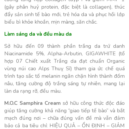
(gây phân huỷ protein, đặc biệt là collagen), thúc
đẩy sản sinh tế bào mới, trẻ hóa da và phục hồi lớp
biểu bì khỏe khoắn, mịn màng, săn chắc.
Làm sáng da và đều màu da
Sở hữu đến 09 thành phần trắng da trứ danh
Niacinamide 5%, Alpha-Arbutin, GIGAWHITE (tổ
hợp 07 Chiết xuất Trắng da đạt chuẩn Organic
vùng núi cao Alps Thuỵ Sĩ) tham gia ức chế quá
trình tạo sắc tố melanin ngăn chặn hình thành đốm
nâu, tăng cường độ trắng sáng tự nhiên, mang lại
làn da rạng rỡ, đều màu.
M.O.C Samphira Cream
sở hữu công thức độc đáo
giúp tăng cường khả năng “giao tiếp tế bào” và bắt
mạch đúng nơi – chữa đúng vấn đề mà vẫn đảm
bảo cả ba tiêu chí: HIỆU QUẢ – ỔN ĐỊNH – GIẢM