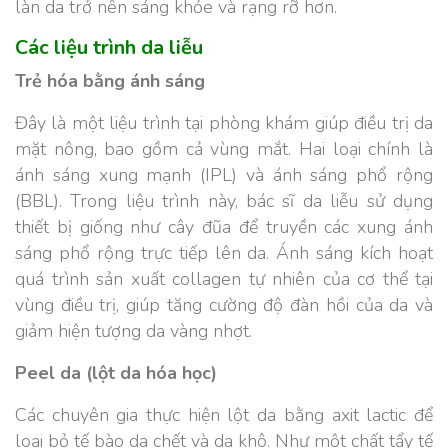
làn da trở nên sáng khỏe và rạng rỡ hơn.
Các liệu trình da liễu
Trẻ hóa bằng ánh sáng
Đây là một liệu trình tại phòng khám giúp điều trị da
mặt nông, bao gồm cả vùng mắt. Hai loại chính là
ánh sáng xung mạnh (IPL) và ánh sáng phổ rộng
(BBL). Trong liệu trình này, bác sĩ da liễu sử dụng
thiết bị giống như cây đũa để truyền các xung ánh
sáng phổ rộng trực tiếp lên da. Ánh sáng kích hoạt
quá trình sản xuất collagen tự nhiên của cơ thể tại
vùng điều trị, giúp tăng cường độ đàn hồi của da và
giảm hiện tượng da vàng nhợt.
Peel da (lột da hóa học)
Các chuyên gia thực hiện lột da bằng axit lactic để
loại bỏ tế bào da chết và da khô. Như một chất tẩy tế