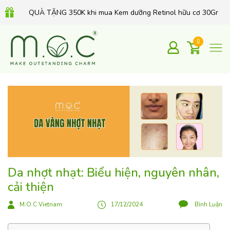
QUÀ TẶNG 350K khi mua Kem dưỡng Retinol hữu cơ 30Gr
0
Da nhợt nhạt: Biểu hiện, nguyên nhân,
cải thiện
M.O.C Vietnam
17/12/2024
Bình Luận