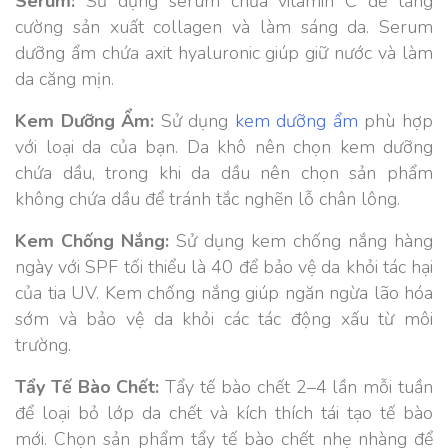
Serum:
Sử dụng serum chứa vitamin C để tăng
cường sản xuất collagen và làm sáng da. Serum
dưỡng ẩm chứa axit hyaluronic giúp giữ nước và làm
da căng mịn.
Kem Dưỡng Ẩm:
Sử dụng
kem dưỡng ẩm
phù hợp
với loại da của bạn. Da khô nên chọn kem dưỡng
chứa dầu, trong khi da dầu nên chọn sản phẩm
không chứa dầu để tránh tắc nghẽn lỗ chân lông.
Kem Chống Nắng:
Sử dụng kem chống nắng hàng
ngày với SPF tối thiểu là 40 để bảo vệ da khỏi tác hại
của tia UV. Kem chống nắng giúp ngăn ngừa lão hóa
sớm và bảo vệ da khỏi các tác động xấu từ môi
trường.
Tẩy Tế Bào Chết:
Tẩy tế bào chết 2–4 lần mỗi tuần
để loại bỏ lớp da chết và kích thích tái tạo tế bào
mới. Chọn sản phẩm tẩy tế bào chết nhẹ nhàng để