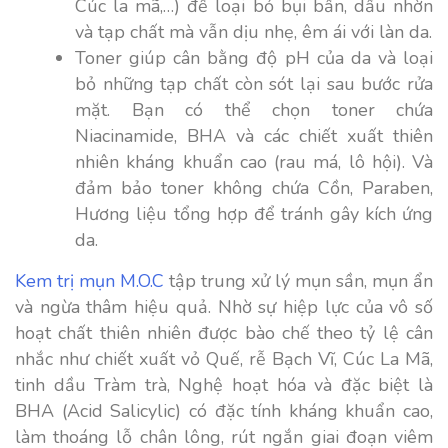
Cúc la mã,…) để loại bỏ bụi bẩn, dầu nhờn
và tạp chất mà vẫn dịu nhẹ, êm ái với làn da.
Toner giúp cân bằng độ pH của da và loại
bỏ những tạp chất còn sót lại sau bước rửa
mặt. Bạn có thể chọn toner chứa
Niacinamide, BHA và các chiết xuất thiên
nhiên kháng khuẩn cao (rau má, lô hội). Và
đảm bảo toner không chứa Cồn, Paraben,
Hương liệu tổng hợp để tránh gây kích ứng
da.
Kem trị mụn M.O.C
tập trung xử lý mụn sần, mụn ẩn
và ngừa thâm hiệu quả. Nhờ sự hiệp lực của vô số
hoạt chất thiên nhiên được bào chế theo tỷ lệ cân
nhắc như chiết xuất vỏ Quế, rễ Bạch Vĩ, Cúc La Mã,
tinh dầu Tràm trà, Nghệ hoạt hóa và đặc biệt là
BHA (Acid Salicylic) có đặc tính kháng khuẩn cao,
làm thoáng lỗ chân lông, rút ngắn giai đoạn viêm