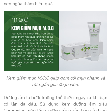
nên ngừa thâm hiệu quả.
Kem giảm mụn M.O.C giúp gom cồi mụn nhanh và
rút ngắn giai đoạn viêm
Dưỡng ẩm là bước không thể thiếu, ngay cả khi bạn
có làn da dầu. Sử dụng kem dưỡng ẩm giàu
Ceramides giúp tăng cường hàng rào bảo vệ da và