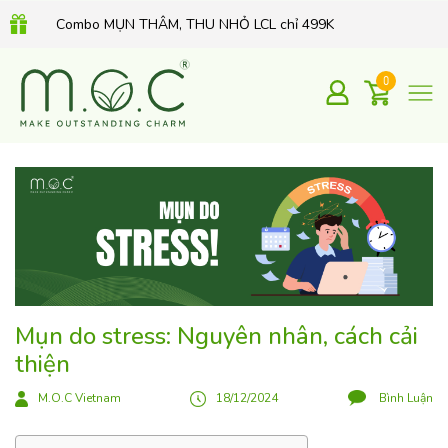
Combo MỤN THÂM, THU NHỎ LCL chỉ 499K
QUÀ TẶNG 350K khi mua Kem dưỡng Retinol hữu cơ 30Gr
0
Mụn do stress: Nguyên nhân, cách cải
thiện
M.O.C Vietnam
18/12/2024
Bình Luận