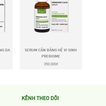
NG DA
SERUM CÂN BẰNG HỆ VI SINH
XÀ PH
PREBIOME
BO
350.000
₫
KÊNH THEO DÕI