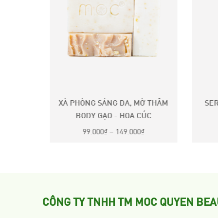
I SINH
XÀ PHÒNG SÁNG DA, MỜ THÂM
SE
BODY GẠO - HOA CÚC
99.000
₫
–
149.000
₫
CÔNG TY TNHH TM MOC QUYEN BEA