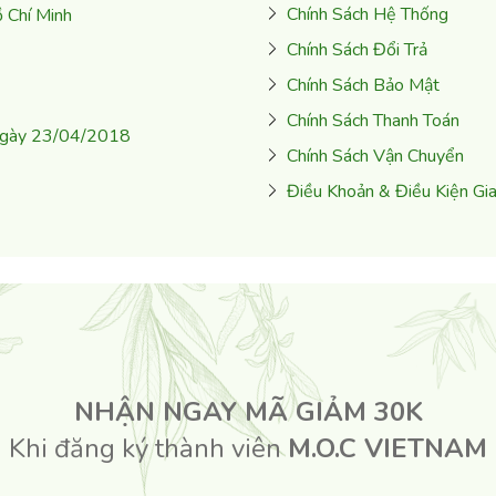
Chính Sách Hệ Thống
 Chí Minh
Chính Sách Đổi Trả
Chính Sách Bảo Mật
Chính Sách Thanh Toán
ngày 23/04/2018
Chính Sách Vận Chuyển
Điều Khoản & Điều Kiện Gi
nomet phân bổ nhanh độ ẩm đến các tầng da, giúp cấp nước, dịu d
ì, giúp khôi phục và cân bằng độ ẩm nên kiểm soát được dầu th
NHẬN NGAY MÃ GIẢM 30K
 (Madecassoside, Asiaticoside) được bọc trong các túi ngoại bào
Khi đăng ký thành viên
M.O.C VIETNAM
iảm đỏ và kích ứng da. Đồng thời kích thích tăng sinh tế bào sừng 
 chặn thất thoát độ ẩm của da từ bên trong và ngăn cản các nguy