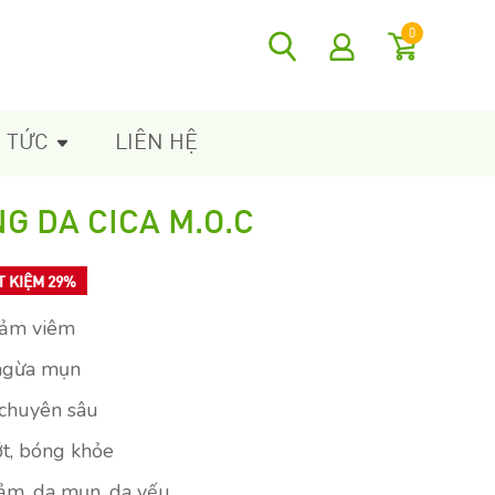
0
N TỨC
LIÊN HỆ
G DA CICA M.O.C
T KIỆM 29%
giảm viêm
 ngừa mụn
 chuyên sâu
ớt, bóng khỏe
cảm, da mụn, da yếu