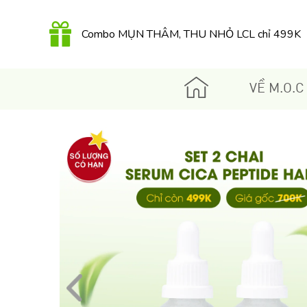
149K
Combo MỤN THÂM, THU NHỎ LCL chỉ 499K
QUÀ TẶNG 350K khi mua Kem dưỡng Retinol
hữu cơ 30Gr
VỀ M.O.C