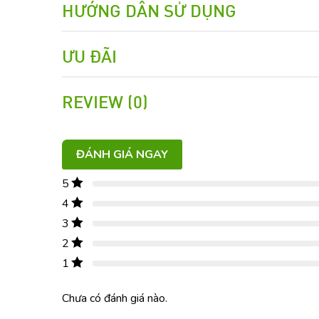
HƯỚNG DẪN SỬ DỤNG
ƯU ĐÃI
REVIEW (0)
ĐÁNH GIÁ NGAY
5
4
3
2
1
Chưa có đánh giá nào.