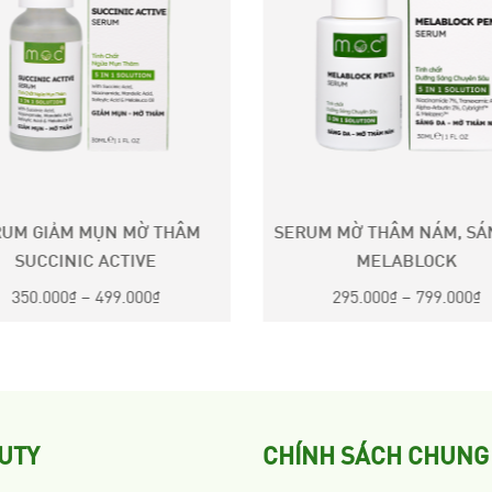
RUM GIẢM MỤN MỜ THÂM
SERUM MỜ THÂM NÁM, SÁ
SUCCINIC ACTIVE
MELABLOCK
350.000
₫
–
499.000
₫
295.000
₫
–
799.000
₫
UTY
CHÍNH SÁCH CHUNG