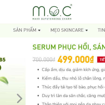
SẢN PHẨM
MẸO SKINCARE
TI
SERUM PHỤC HỒI, SÁN
499.000
₫
700.000
₫
TIẾ
Cấp ẩm, dịu da, giảm kích ứng, 
Kiềm dầu, thu nhỏ lỗ chân lông,
Thúc đẩy tái tạo tế bào, phục hồi
Duy trì làn da săn chắc, căng mư
Thân thiện với mọi nền da nhạy 