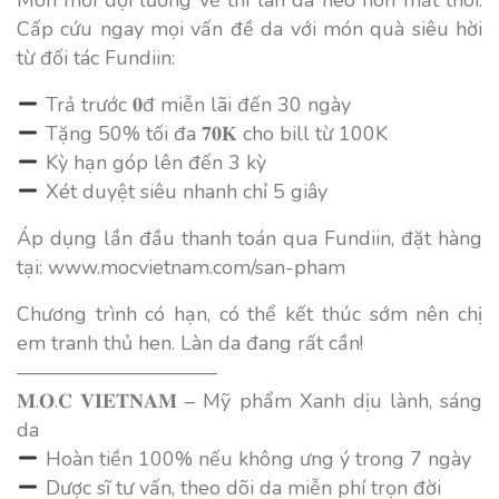
Cấp cứu ngay mọi vấn đề da với món quà siêu hời
từ đối tác Fundiin:
Trả trước 𝟎đ miễn lãi đến 30 ngày
Tặng 50% tối đa 𝟕𝟎𝐊 cho bill từ 100K
Kỳ hạn góp lên đến 3 kỳ
Xét duyệt siêu nhanh chỉ 5 giây
Áp dụng lần đầu thanh toán qua Fundiin, đặt hàng
tại: www.mocvietnam.com/san-pham
Chương trình có hạn, có thể kết thúc sớm nên chị
em tranh thủ hen. Làn da đang rất cần!
——————————
𝐌.𝐎.𝐂 𝐕𝐈𝐄𝐓𝐍𝐀𝐌 – Mỹ phẩm Xanh dịu lành, sáng
da
Hoàn tiền 100% nếu không ưng ý trong 7 ngày
Dược sĩ tư vấn, theo dõi da miễn phí trọn đời