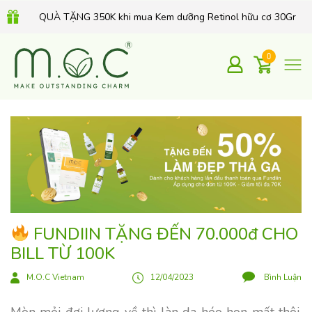
QUÀ TẶNG 350K khi mua Kem dưỡng Retinol hữu cơ 30Gr
0
FUNDIIN TẶNG ĐẾN 70.000đ CHO
BILL TỪ 100K
M.O.C Vietnam
12/04/2023
Bình Luận
Mòn mỏi đợi lương về thì làn da héo hon mất thôi.