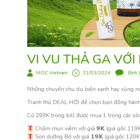
VI VU THẢ GA VỚI
M.O.C Vietnam
31/03/2024
Bình 
Những chuyến chu du biển xanh hay vùng núi
Tranh thủ DEAL HỜI để chọn bạn đồng hành 
Cứ 299K trong bill được mua 1 trong các sả
Chấm mụn viêm với giá 𝟵𝗞 (giá gốc 119
Son dưỡng Bơ với giá 𝟭𝟵𝗞 (giá gốc 120K