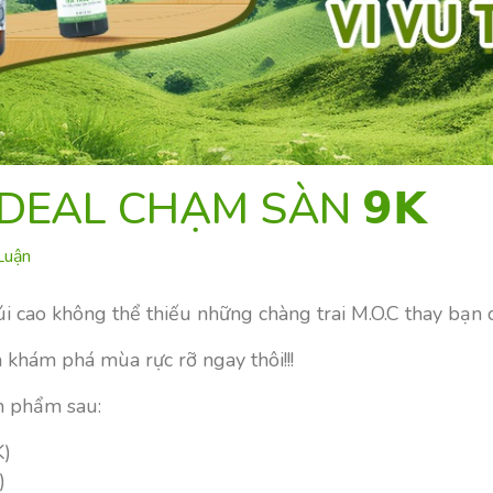
 DEAL CHẠM SÀN 𝟵𝗞
Luận
 cao không thể thiếu những chàng trai M.O.C thay bạn
khám phá mùa rực rỡ ngay thôi!!!
n phẩm sau:
K)
)