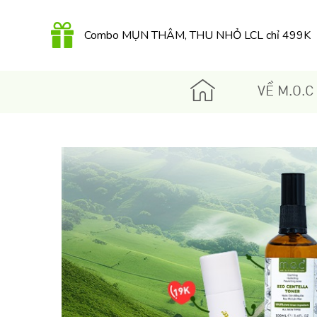
Combo MỤN THÂM, THU NHỎ LCL chỉ 499K
QUÀ TẶNG 350K khi mua Kem dưỡng Retinol
hữu cơ 30Gr
VỀ M.O.C