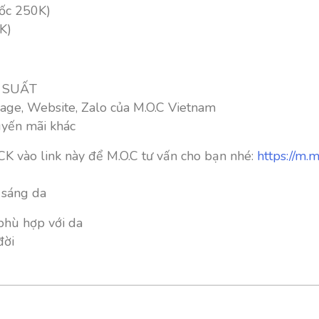
gốc 250K)
K)
T SUẤT
age, Website, Zalo của M.O.C Vietnam
uyến mãi khác
CK vào link này để M.O.C tư vấn cho bạn nhé:
https://m
, sáng da
phù hợp với da
đời