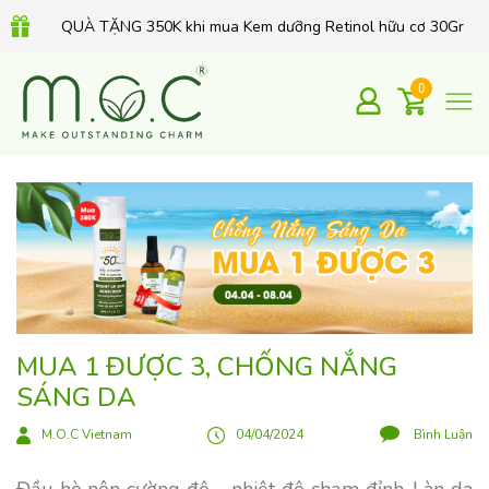
QUÀ TẶNG 350K khi mua Kem dưỡng Retinol hữu cơ 30Gr
0
MUA 1 ĐƯỢC 3, CHỐNG NẮNG
SÁNG DA
M.O.C Vietnam
04/04/2024
Bình Luận
Đầu hè nên cường độ – nhiệt độ chạm đỉnh. Làn da