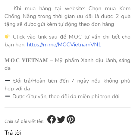
— Khi mua hàng tại website: Chọn mua Kem
Chống Nắng trong thời gian ưu đãi là được, 2 quà
tặng sẽ được gửi kèm tự động theo đơn hàng
Click vào link sau để M.O.C tư vấn chi tiết cho
bạn hen:
https://m.me/MOCVietnamVN1
——————————
𝐌.𝐎.𝐂 𝐕𝐈𝐄𝐓𝐍𝐀𝐌 – Mỹ phẩm Xanh dịu lành, sáng
da
Đổi trả/Hoàn tiền đến 7 ngày nếu không phù
hợp với da
Dược sĩ tư vấn, theo dõi da miễn phí trọn đời
Chia sẻ bài viết lên:
Trả lời