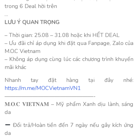
trong 6 Deal hời trên
…
LƯU Ý QUAN TRỌNG
– Thời gian: 25.08 – 31.08 hoặc khi HẾT DEAL
– Ưu đãi chỉ áp dụng khi đặt qua Fanpage, Zalo của
M.O.C Vietnam
– Không áp dụng cùng lúc các chương trình khuyến
mãi khác
Nhanh tay đặt hàng tại đây nhé:
https://m.me/MOCVietnamVN1
————————————————-
𝐌.𝐎.𝐂 𝐕𝐈𝐄𝐓𝐍𝐀𝐌 – Mỹ phẩm Xanh dịu lành, sáng
da
Đổi trả/Hoàn tiền đến 7 ngày nếu gây kích ứng
da