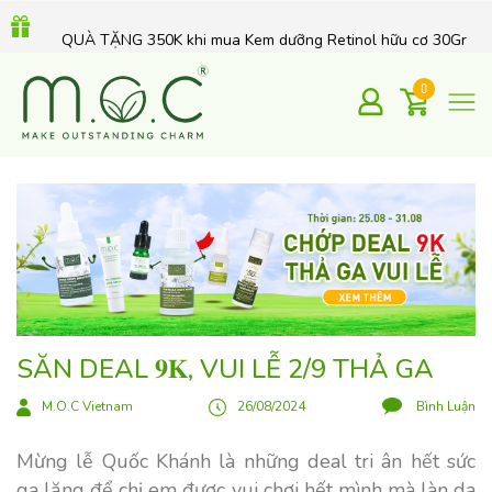
QUÀ TẶNG 350K khi mua Kem dưỡng Retinol hữu cơ 30Gr
0
SĂN DEAL 𝟗𝐊, VUI LỄ 2/9 THẢ GA
M.O.C Vietnam
26/08/2024
Bình Luận
Mừng lễ Quốc Khánh là những deal tri ân hết sức
ga lăng để chị em được vui chơi hết mình mà làn da