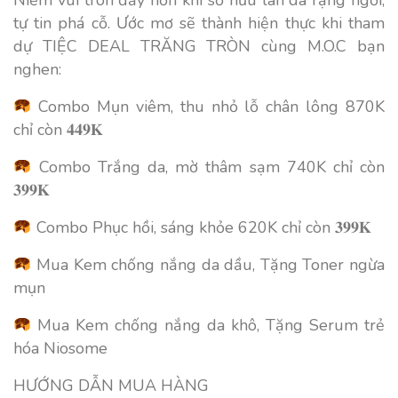
tự tin phá cỗ. Ước mơ sẽ thành hiện thực khi tham
dự TIỆC DEAL TRĂNG TRÒN cùng M.O.C bạn
nghen:
Combo Mụn viêm, thu nhỏ lỗ chân lông 870K
chỉ còn 𝟒𝟒𝟗𝐊
Combo Trắng da, mờ thâm sạm 740K chỉ còn
𝟑𝟗𝟗𝐊
Combo Phục hồi, sáng khỏe 620K chỉ còn 𝟑𝟗𝟗𝐊
Mua Kem chống nắng da dầu, Tặng Toner ngừa
mụn
Mua Kem chống nắng da khô, Tặng Serum trẻ
hóa Niosome
HƯỚNG DẪN MUA HÀNG