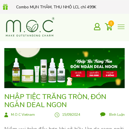
Combo MỤN THÂM, THU NHỎ LCL chỉ 499K
QUÀ TẶNG 350K khi mua Kem dưỡng Retinol hữu cơ 30Gr
0
NHẬP TIỆC TRĂNG TRÒN, ĐÓN
NGÀN DEAL NGON
M.O.C Vietnam
15/09/2024
Bình Luận
Niềm vui tròn đầy hơn khi sở hữu làn da rạng ngời,