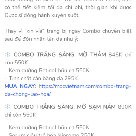
có thể tiết kiệm tối đa chi phí, thời gian khi được
Dược sĩ đồng hành xuyên suốt.
Thay vì “xin vía”, trang bị ngay Combo chuyên biệt
sau để đón nhận làn da như ý:
COMBO TRẮNG SÁNG, MỜ THÂM
845K chỉ
còn
550K
– Kem dưỡng Retinol hữu cơ 550K
– Tinh chất cân bằng da 295K
MUA NGAY:
https://mocvietnam.com/combo-trang-
da-chong-lao-hoa/
COMBO TRẮNG SÁNG, MỜ SẠM NÁM
800K
chỉ còn
550K
– Kem dưỡng Retinol hữu cơ 550K
– Serum siêu trẻ hóa Niosome 250K