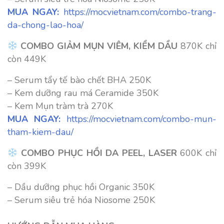
MUA NGAY:
https://mocvietnam.com/combo-trang-
da-chong-lao-hoa/
COMBO GIẢM MỤN VIÊM, KIỀM DẦU
870K chỉ
còn
449K
–
Serum tẩy tế bào chết BHA 250K
– Kem dưỡng rau má Ceramide 350K
– Kem Mụn tràm trà 270K
MUA NGAY:
https://mocvietnam.com/combo-mun-
tham-kiem-dau/
COMBO PHỤC HỒI DA PEEL, LASER
600K chỉ
còn
399K
– Dầu dưỡng phục hồi Organic 350K
– Serum siêu trẻ hóa Niosome 250K