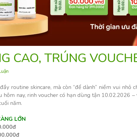
G CAO, TRÚNG VOUCH
Luận
đầy routine skincare, mà còn “để dành” niềm vui nhỏ 
u hôm nay, rinh voucher có hạn dùng tận 10.02.2026 – v
cuối năm.
CÀNG LỚN
0.000đ
00.000đ