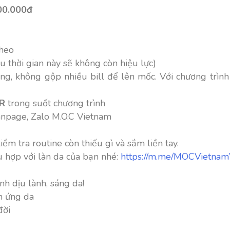
00.000đ
theo
u thời gian này sẽ không còn hiệu lực)
g, không gộp nhiều bill để lên mốc. Với chương trình 
R
trong suốt chương trình
anpage, Zalo M.O.C Vietnam
ểm tra routine còn thiếu gì và sắm liền tay.
ù hợp với làn da của bạn nhé:
https://m.me/MOCVietna
 dịu lành, sáng da!
h ứng da
đời