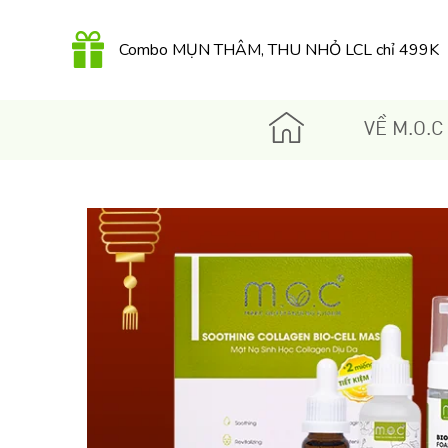
Combo MỤN THÂM, THU NHỎ LCL chỉ 499K
QUÀ TẶNG 350K khi mua Kem dưỡng Retinol
hữu cơ 30Gr
VỀ M.O.C