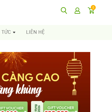
0
N TỨC
LIÊN HỆ