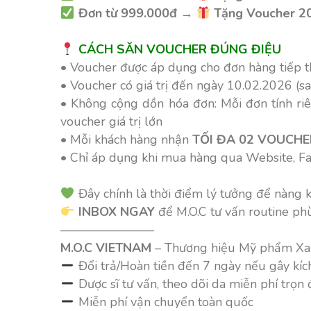
Đơn từ 999.000đ
→
Tặng Voucher 2
CÁCH SĂN VOUCHER ĐÚNG ĐIỆU
• Voucher được áp dụng cho đơn hàng tiếp 
• Voucher có giá trị đến ngày 10.02.2026 (sa
• Không cộng dồn hóa đơn: Mỗi đơn tính riên
voucher giá trị lớn
• Mỗi khách hàng nhận
TỐI ĐA 02 VOUCHE
• Chỉ áp dụng khi mua hàng qua Website, F
Đây chính là thời điểm lý tưởng để nàng ki
INBOX NGAY
để M.O.C tư vấn routine ph
———————–
M.O.C VIETNAM
– Thương hiệu Mỹ phẩm Xanh
Đổi trả/Hoàn tiền đến 7 ngày nếu gây kíc
Dược sĩ tư vấn, theo dõi da miễn phí trọn 
Miễn phí vận chuyển toàn quốc