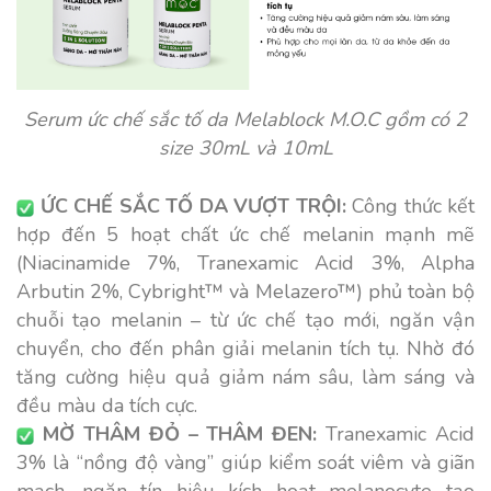
Serum ức chế sắc tố da Melablock M.O.C gồm có 2
size 30mL và 10mL
ỨC CHẾ SẮC TỐ DA VƯỢT TRỘI:
Công thức kết
hợp đến 5 hoạt chất ức chế melanin mạnh mẽ
(Niacinamide 7%, Tranexamic Acid 3%, Alpha
Arbutin 2%, Cybright™ và Melazero™) phủ toàn bộ
chuỗi tạo melanin – từ ức chế tạo mới, ngăn vận
chuyển, cho đến phân giải melanin tích tụ. Nhờ đó
tăng cường hiệu quả giảm nám sâu, làm sáng và
đều màu da tích cực.
MỜ THÂM ĐỎ – THÂM ĐEN:
Tranexamic Acid
3% là “nồng độ vàng” giúp kiểm soát viêm và giãn