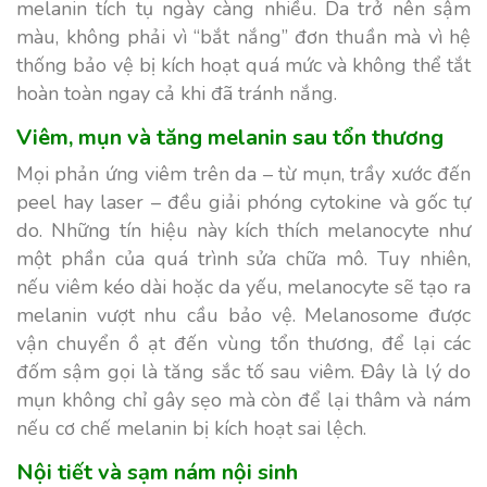
melanin tích tụ ngày càng nhiều. Da trở nên sậm
màu, không phải vì “bắt nắng” đơn thuần mà vì hệ
thống bảo vệ bị kích hoạt quá mức và không thể tắt
hoàn toàn ngay cả khi đã tránh nắng.
Viêm, mụn và tăng melanin sau tổn thương
Mọi phản ứng viêm trên da – từ mụn, trầy xước đến
peel hay laser – đều giải phóng cytokine và gốc tự
do. Những tín hiệu này kích thích melanocyte như
một phần của quá trình sửa chữa mô. Tuy nhiên,
nếu viêm kéo dài hoặc da yếu, melanocyte sẽ tạo ra
melanin vượt nhu cầu bảo vệ. Melanosome được
vận chuyển ồ ạt đến vùng tổn thương, để lại các
đốm sậm gọi là tăng sắc tố sau viêm. Đây là lý do
mụn không chỉ gây sẹo mà còn để lại thâm và nám
nếu cơ chế melanin bị kích hoạt sai lệch.
Nội tiết và sạm nám nội sinh