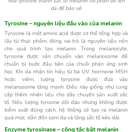
hóa tyrosine thành sắc tố melanin rồi phân bố lên
da để bảo vệ
Tyrosine – nguyên liệu đầu vào của melanin
Tyrosine là một amino acid được cơ thể tổng hợp và
lấy từ thực phẩm, đóng vai trò là nguyên liệu nền
cho quá trình tạo melanin. Trong melanocyte,
tyrosine được vận chuyển vào melanosome để
chuẩn bị bước đầu tiên của chuỗi phản ứng sinh
học. Khi da nhận tín hiệu từ tia UV, hormone MSH
hoặc viêm, lượng tyrosine được đưa vào
melanosome tăng mạnh. Điều này giống như cung
cấp thêm nhiên liệu cho dây chuyền sản xuất sắc
tố. Nếu lượng tyrosine dồi dào nhưng không được
kiểm soát đúng cách, hệ thống sẽ tạo ra melanin
quá mức, dẫn đến sạm da và tăng sắc tố kéo dài.
Enzyme tyrosinase – công tắc bật melanin