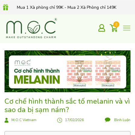
Mua 1 Xà phòng chỉ 99K - Mua 2 Xà Phòng chỉ 149K
Combo MỤN THÂM, THU NHỎ LCL chỉ 499K
0
QUÀ TẶNG 350K khi mua Kem dưỡng Retinol hữu cơ 30Gr
Cơ chế hình thành sắc tố melanin và vì
sao da bị sạm nám?
M.O.C Vietnam
17/02/2026
Bình Luận