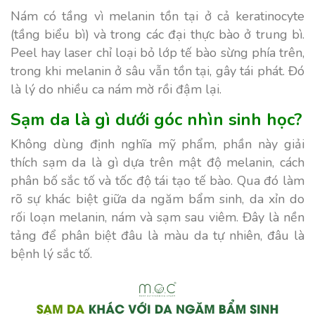
Nám có tầng vì melanin tồn tại ở cả keratinocyte
(tầng biểu bì) và trong các đại thực bào ở trung bì.
Peel hay laser chỉ loại bỏ lớp tế bào sừng phía trên,
trong khi melanin ở sâu vẫn tồn tại, gây tái phát. Đó
là lý do nhiều ca nám mờ rồi đậm lại.
Sạm da là gì dưới góc nhìn sinh học?
Không dùng định nghĩa mỹ phẩm, phần này giải
thích sạm da là gì dựa trên mật độ melanin, cách
phân bố sắc tố và tốc độ tái tạo tế bào. Qua đó làm
rõ sự khác biệt giữa da ngăm bẩm sinh, da xỉn do
rối loạn melanin, nám và sạm sau viêm. Đây là nền
tảng để phân biệt đâu là màu da tự nhiên, đâu là
bệnh lý sắc tố.