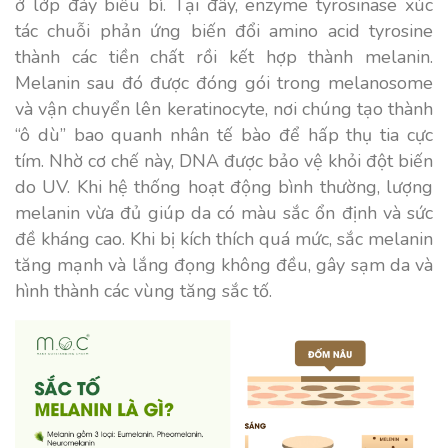
ở lớp đáy biểu bì. Tại đây, enzyme tyrosinase xúc
tác chuỗi phản ứng biến đổi amino acid tyrosine
thành các tiền chất rồi kết hợp thành melanin.
Melanin sau đó được đóng gói trong melanosome
và vận chuyển lên keratinocyte, nơi chúng tạo thành
“ô dù” bao quanh nhân tế bào để hấp thụ tia cực
tím. Nhờ cơ chế này, DNA được bảo vệ khỏi đột biến
do UV. Khi hệ thống hoạt động bình thường, lượng
melanin vừa đủ giúp da có màu sắc ổn định và sức
đề kháng cao. Khi bị kích thích quá mức, sắc melanin
tăng mạnh và lắng đọng không đều, gây sạm da và
hình thành các vùng tăng sắc tố.