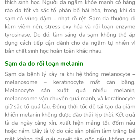
thích sinh học. Người da ngăm khỏe mạnh có hàng
rào da tốt và sắc tố phân bố hài hòa, trong khi da
sạm có vùng đậm – nhạt rõ rệt. Sạm da thường đi
kèm viêm nền, stress oxy hóa và rối loạn enzyme
tyrosinase. Do đó, làm sáng da sạm không thể áp
dụng cách tiếp cận dành cho da ngăm tự nhiên vì
bản chất sinh học hoàn toàn khác nhau.
Sạm da do rối loạn melanin
Sạm da bệnh lý xảy ra khi hệ thống melanocyte –
melanosome – keratinocyte mất cân bằng.
Melanocyte sản xuất quá nhiều melanin,
melanosome vận chuyển quá mạnh, và keratinocyte
giữ sắc tố quá lâu. Đồng thời, tốc độ tái tạo da giảm
khiến melanin không được đào thải kịp thời. Kết quả
là da ngày càng xỉn, xuất hiện mảng tối, đốm nâu
hoặc nám. Đây là lý do các sản phẩm làm trắng bề
mặt không thể giải quyết tận gốc nếu không can