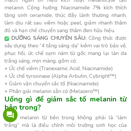
mạch, ngăn tín hiệu kích hoạt melanocyte tạo
melanin. Cộng hưởng Niacinamide 7% kích thích
tăng sinh ceramide, thúc đẩy lành thương nhanh,
làm dịu rát sau viêm hoặc peel, giảm nhanh thâm
đỏ và hạn chế chuyển sang thâm đen hữu hiệu.
DƯỠNG SÁNG CHUYÊN SÂU:
Công thức được
xây dựng theo “4 tầng sáng da” kiêm vai trò bảo vệ,
phục hồi, ức chế sạm nám từ gốc mang lại làn da
trắng sáng, mịn màng, gồm có:
+ Ức chế viêm (Tranexamic Acid, Niacinamide)
+ Ức chế tyrosinase (Alpha Arbutin, Cybright™)
+ Giảm vận chuyển sắc tố (Niacinamide)
+ Phân giải melanin sẵn có (Melazero™)
Uống gì để giảm sắc tố melanin từ
bên trong?
Giảm melanin từ bên trong không phải là “làm
trắng” mà là điều chỉnh môi trường sinh học của