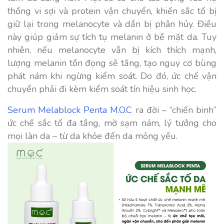
thống vi sợi và protein vận chuyển, khiến sắc tố bị
giữ lại trong melanocyte và dần bị phân hủy. Điều
này giúp giảm sự tích tụ melanin ở bề mặt da. Tuy
nhiên, nếu melanocyte vẫn bị kích thích mạnh,
lượng melanin tồn đọng sẽ tăng, tạo nguy cơ bùng
phát nám khi ngừng kiểm soát. Do đó, ức chế vận
chuyển phải đi kèm kiểm soát tín hiệu sinh học.
Serum Melablock Penta M.O.C
ra đời – “chiến binh”
ức chế sắc tố đa tầng, mờ sạm nám, lý tưởng cho
mọi làn da – từ da khỏe đến da mỏng yếu.