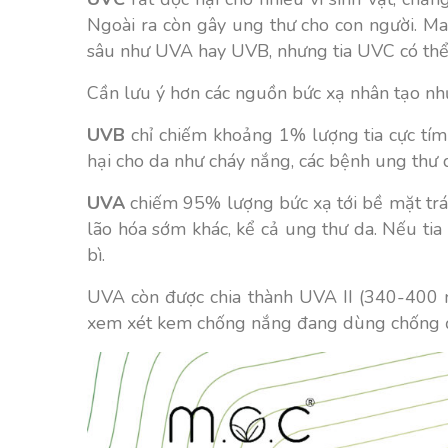
Ngoài ra còn gây ung thư cho con người. M
sâu như UVA hay UVB, nhưng tia UVC có thể 
Cần lưu ý hơn các nguồn bức xạ nhân tạo như
UVB
chỉ chiếm khoảng 1% lượng tia cực tím
hại cho da như
cháy nắng, các bệnh ung thư 
UVA
chiếm 95% lượng bức xạ tới bề mặt trái
lão hóa sớm khác, kể cả ung thư da. Nếu tia
bì.
UVA còn được chia thành UVA II (340-400 
xem xét kem chống nắng đang dùng chống đ