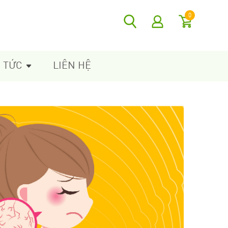
0
N TỨC
LIÊN HỆ