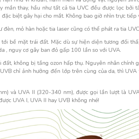
ay mắn thay, hầu như tất cả tia UVC đều được lọc bởi 
đặc biệt gây hại cho mắt. Không bao giờ nhìn trực tiế
 đèn, mỏ hàn hoặc tia laser cũng có thể phát ra tia UVC
 tới bề mặt trái đất. Mặc dù sự hiện diện tương đối t
da , nguy cơ gây ban đỏ gấp 100 lần so với UVA.
 đất, không bị tầng ozon hấp thụ. Nguyên nhân chính g
 UVB chỉ ảnh hưởng đến lớp trên cùng của da, thì UVA t
nm) và UVA II (320-340 nm), được gọi lần lượt là UV
ược UVA I, UVA II hay UVB không nhé!