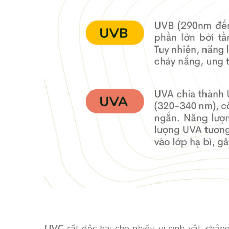
UVC
rất độc hại cho nhiều vi sinh vật, chẳ