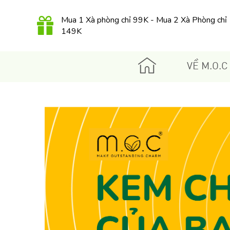
149K
Combo MỤN THÂM, THU NHỎ LCL chỉ 499K
QUÀ TẶNG 350K khi mua Kem dưỡng Retinol
hữu cơ 30Gr
VỀ M.O.C