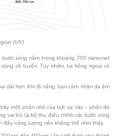
ngoại (UV)
 có bước sóng nằm trong khoảng 700 nanomet
óng vô tuyến. Tuy nhiên, tia hồng ngoại có
ại dài hơn. Khi đi nắng, bạn cảm nhận da ấm
 thấy một phần nhỏ của bức xạ này – phần đó
ng vai trò là bộ thu điều chỉnh các bước sóng
n đầy năng lượng nên không thể nhìn thấy.
 200nm đến 400nm, lần lượt được chia thành