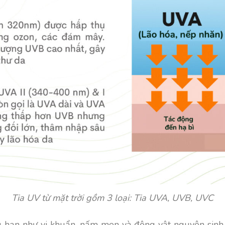
Tia UV từ mặt trời gồm 3 loại: Tia UVA, UVB, UVC
ng hạn như vi khuẩn, nấm men và động vật nguyên sinh,