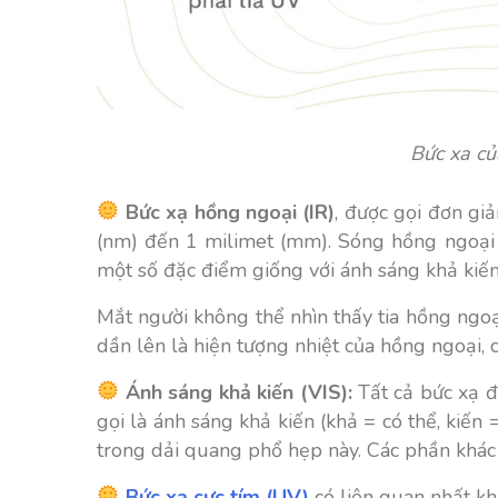
Bức xa củ
Bức xạ hồng ngoại (IR)
, được gọi đơn gi
(nm) đến 1 milimet (mm). Sóng hồng ngoại 
một số đặc điểm giống với ánh sáng khả kiến,
Mắt người không thể nhìn thấy tia hồng ngo
dần lên là hiện tượng nhiệt của hồng ngoại,
Ánh sáng khả kiến (VIS):
Tất cả bức xạ đ
gọi là ánh sáng khả kiến (khả = có thể, kiến
trong dải quang phổ hẹp này. Các phần khác
Bức xạ cực tím (UV)
có liên quan nhất k