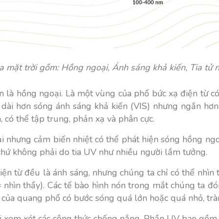
a mặt trời gồm: Hồng ngoại, Ánh sáng khả kiến, Tia tử 
ản là hồng ngoại. Là một vùng của phổ bức xạ điện từ
dài hơn sóng ánh sáng khả kiến (VIS) nhưng ngắn hơn s
 có thể tập trung, phản xạ và phân cực.
ại nhưng cảm biến nhiệt có thể phát hiện sóng hồng ngo
 chứ không phải do tia UV như nhiều người lầm tưởng.
iện từ đều là ánh sáng, nhưng chúng ta chỉ có thể nhìn
 = nhìn thấy). Các tế bào hình nón trong mắt chúng ta đó
 của quang phổ có bước sóng quá lớn hoặc quá nhỏ, trà
hi xem xét các công thức chống nắng. Phần UV bao gồm