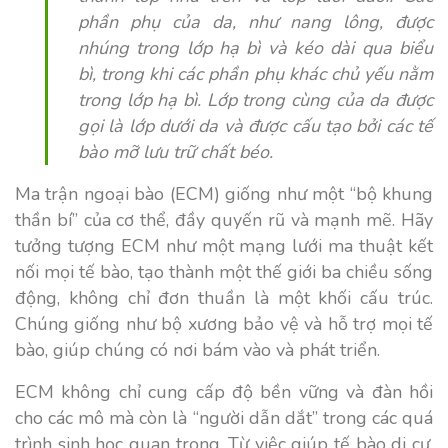
phần phụ của da, như nang lông, được
nhúng trong lớp hạ bì và kéo dài qua biểu
bì, trong khi các phần phụ khác chủ yếu nằm
trong lớp hạ bì. Lớp trong cùng của da được
gọi là lớp dưới da và được cấu tạo bởi các tế
bào mỡ lưu trữ chất béo.
Ma trận ngoại bào (ECM) giống như một “bộ khung
thần bí” của cơ thể, đầy quyến rũ và mạnh mẽ. Hãy
tưởng tượng ECM như một mạng lưới ma thuật kết
nối mọi tế bào, tạo thành một thế giới ba chiều sống
động, không chỉ đơn thuần là một khối cấu trúc.
Chúng giống như bộ xương bảo vệ và hỗ trợ mọi tế
bào, giúp chúng có nơi bám vào và phát triển.
ECM không chỉ cung cấp độ bền vững và đàn hồi
cho các mô mà còn là “người dẫn dắt” trong các quá
trình sinh học quan trọng. Từ việc giúp tế bào di cư,