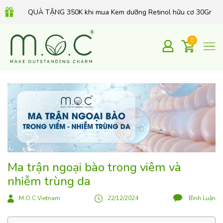
QUÀ TẶNG 350K khi mua Kem dưỡng Retinol hữu cơ 30Gr
0
Ma trận ngoại bào trong viêm và
nhiễm trùng da
M.O.C Vietnam
22/12/2024
Bình Luận