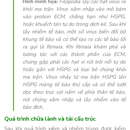
Hình minh họa:
Filopodia lấy các hạt virus ra
khỏi ma trận. Virus xâm nhập vào mô bám
vào protein ECM, chẳng hạn như HSPG,
hoặc khuếch tán tự do trong dịch kẽ. Sau khi
lây nhiễm tế bào, một số virus biến đổi bộ
khung tế bào và có thể tạo ra các tế bào lồi
ra gọi là filmaia. Khi filmaia khám phá và
tương tác với các thành phần của ECM,
chúng gặp phải các hạt vi rút trôi nổi tự do
hoặc gắn với HSPG và loại bỏ chúng khỏi
ma trận. Virus nhảy từ ma trận HSPG lên
HSPG màng tế bào thứ cấp và có thể lướt
dọc theo trục sợi nấm về phía thân tế bào,
nơi chúng xâm nhập và lây nhiễm vào tế
bào đích.
Quá trình chữa lành và tái cấu trúc
Sau khi quá trình viêm và nhiễm trùng được kiểm