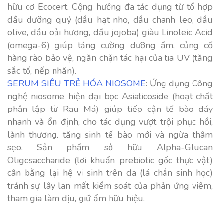
hữu cơ Ecocert. Cộng hưởng đa tác dụng từ tổ hợp
dầu dưỡng quý (dầu hạt nho, dầu chanh leo, dầu
olive, dầu oải hương, dầu jojoba) giàu Linoleic Acid
(omega-6) giúp tăng cường dưỡng ẩm, củng cố
hàng rào bảo vệ, ngăn chặn tác hại của tia UV (tăng
sắc tố, nếp nhăn).
SERUM SIÊU TRẺ HÓA NIOSOME
: Ứng dụng Công
nghệ niosome hiện đại bọc Asiaticoside (hoạt chất
phân lập từ Rau Má) giúp tiếp cận tế bào đáy
nhanh và ổn định, cho tác dụng vượt trội phục hồi,
lành thương, tăng sinh tế bào mới và ngừa thâm
sẹo. Sản phẩm sở hữu Alpha-Glucan
Oligosaccharide (lợi khuẩn prebiotic gốc thực vật)
cân bằng lại hệ vi sinh trên da (lá chắn sinh học)
tránh sự lây lan mất kiểm soát của phản ứng viêm,
tham gia làm dịu, giữ ẩm hữu hiệu.