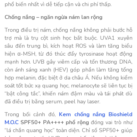
phổ biến nhất vì dễ tiếp cận và chi phí thấp.
Chống nắng – ngăn ngừa nám lan rộng
Trong điều trị nám, chống nắng không phải bước hỗ
trợ mà là trụ cột sinh học bắt buộc. UVA1 xuyên
sâu đến trung bì, kích hoạt ROS và làm tăng biểu
hiện α-MSH, từ đó thúc đẩy tyrosinase hoạt động
mạnh hơn. UVB gây viêm cấp và tổn thương DNA,
còn ánh sáng xanh (HEV) góp phần làm tăng tổng
hợp melanin, đặc biệt ở da châu Á. Nếu không kiểm
soát tốt bức xạ quang học, melanocyte sẽ liên tục bị
“bật công tắc”, khiến nám đậm màu và tái phát dù
đã điều trị bằng serum, peel hay laser.
Trong bối cảnh đó,
Kem chống nắng Bioshield
M.O.C
SPF50+ PA++++ phổ rộng
đóng vai trò như
“lá chắn quang học” toàn diện. Chỉ số SPF50+ giúp