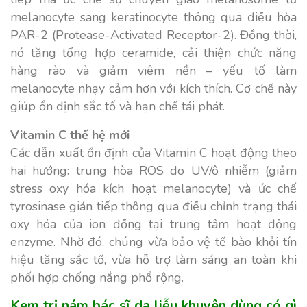
melanocyte sang keratinocyte thông qua điều hòa
PAR-2 (Protease-Activated Receptor-2). Đồng thời,
nó tăng tổng hợp ceramide, cải thiện chức năng
hàng rào và giảm viêm nền – yếu tố làm
melanocyte nhạy cảm hơn với kích thích. Cơ chế này
giúp ổn định sắc tố và hạn chế tái phát.
Vitamin C thế hệ mới
Các dẫn xuất ổn định của Vitamin C hoạt động theo
hai hướng: trung hòa ROS do UV/ô nhiễm (giảm
stress oxy hóa kích hoạt melanocyte) và ức chế
tyrosinase gián tiếp thông qua điều chỉnh trạng thái
oxy hóa của ion đồng tại trung tâm hoạt động
enzyme. Nhờ đó, chúng vừa bảo vệ tế bào khỏi tín
hiệu tăng sắc tố, vừa hỗ trợ làm sáng an toàn khi
phối hợp chống nắng phổ rộng.
Kem trị nám bác sĩ da liễu khuyên dùng có gì