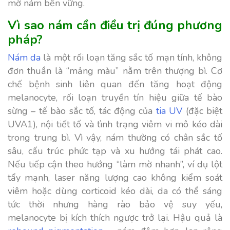
mờ nám bền vững.
Vì sao nám cần điều trị đúng phương
pháp?
Nám da
là một rối loạn tăng sắc tố mạn tính, không
đơn thuần là “mảng màu” nằm trên thượng bì. Cơ
chế bệnh sinh liên quan đến tăng hoạt động
melanocyte, rối loạn truyền tín hiệu giữa tế bào
sừng – tế bào sắc tố, tác động của
tia UV
(đặc biệt
UVA1), nội tiết tố và tình trạng viêm vi mô kéo dài
trong trung bì. Vì vậy, nám thường có chân sắc tố
sâu, cấu trúc phức tạp và xu hướng tái phát cao.
Nếu tiếp cận theo hướng “làm mờ nhanh”, ví dụ lột
tẩy mạnh, laser năng lượng cao không kiểm soát
viêm hoặc dùng corticoid kéo dài, da có thể sáng
tức thời nhưng hàng rào bảo vệ suy yếu,
melanocyte bị kích thích ngược trở lại. Hậu quả là