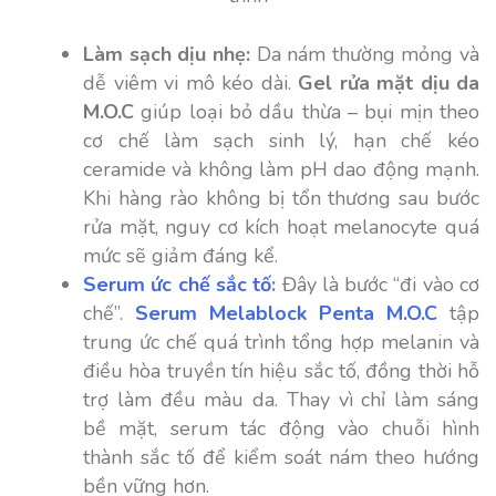
Làm sạch dịu nhẹ:
Da nám thường mỏng và
dễ viêm vi mô kéo dài.
Gel rửa mặt dịu da
M.O.C
giúp loại bỏ dầu thừa – bụi mịn theo
cơ chế làm sạch sinh lý, hạn chế kéo
ceramide và không làm pH dao động mạnh.
Khi hàng rào không bị tổn thương sau bước
rửa mặt, nguy cơ kích hoạt melanocyte quá
mức sẽ giảm đáng kể.
Serum ức chế sắc tố
:
Đây là bước “đi vào cơ
chế”.
Serum Melablock Penta M.O.C
tập
trung ức chế quá trình tổng hợp melanin và
điều hòa truyền tín hiệu sắc tố, đồng thời hỗ
trợ làm đều màu da. Thay vì chỉ làm sáng
bề mặt, serum tác động vào chuỗi hình
thành sắc tố để kiểm soát nám theo hướng
bền vững hơn.