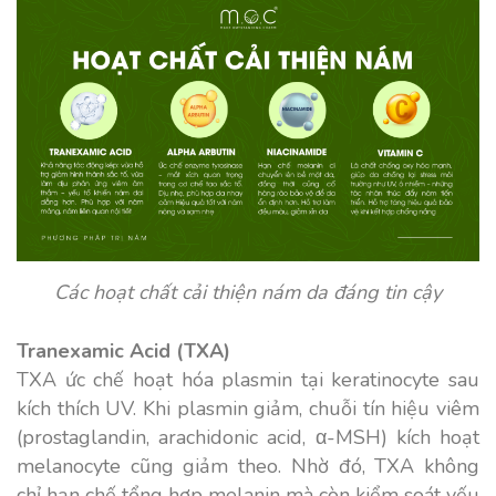
Các hoạt chất cải thiện nám da đáng tin cậy
Tranexamic Acid (TXA)
TXA ức chế hoạt hóa plasmin tại keratinocyte sau
kích thích UV. Khi plasmin giảm, chuỗi tín hiệu viêm
(prostaglandin, arachidonic acid, α-MSH) kích hoạt
melanocyte cũng giảm theo. Nhờ đó, TXA không
chỉ hạn chế tổng hợp melanin mà còn kiểm soát yếu