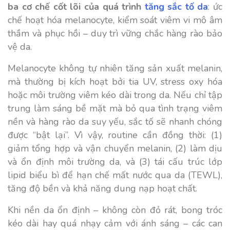
ba cơ chế cốt lõi của quá trình
tăng sắc tố da
: ức
chế hoạt hóa melanocyte, kiểm soát viêm vi mô âm
thầm và phục hồi – duy trì vững chắc hàng rào bảo
vệ da.
Melanocyte không tự nhiên tăng sản xuất melanin,
mà thường bị kích hoạt bởi tia UV, stress oxy hóa
hoặc môi trường viêm kéo dài trong da. Nếu chỉ tập
trung làm sáng bề mặt mà bỏ qua tình trạng viêm
nền và hàng rào da suy yếu, sắc tố sẽ nhanh chóng
được “bật lại”. Vì vậy, routine cần đồng thời: (1)
giảm tổng hợp và vận chuyển melanin, (2) làm dịu
và ổn định môi trường da, và (3) tái cấu trúc lớp
lipid biểu bì để hạn chế mất nước qua da (TEWL),
tăng độ bền và khả năng dung nạp hoạt chất.
Khi nền da ổn định – không còn đỏ rát, bong tróc
kéo dài hay quá nhạy cảm với ánh sáng – các can