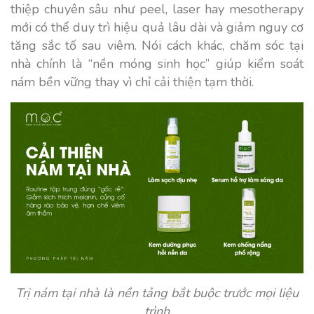
thiệp chuyên sâu như peel, laser hay mesotherapy
mới có thể duy trì hiệu quả lâu dài và giảm nguy cơ
tăng sắc tố sau viêm. Nói cách khác, chăm sóc tại
nhà chính là “nền móng sinh học” giúp kiểm soát
nám bền vững thay vì chỉ cải thiện tạm thời.
Trị nám tại nhà là nền tảng bắt buộc trước mọi liệu
trình