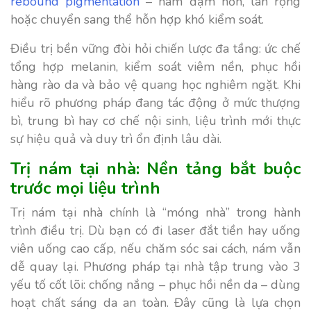
rebound pigmentation
– nám đậm hơn, lan rộng
hoặc chuyển sang thể hỗn hợp khó kiểm soát.
Điều trị bền vững đòi hỏi chiến lược đa tầng: ức chế
tổng hợp melanin, kiểm soát viêm nền, phục hồi
hàng rào da và bảo vệ quang học nghiêm ngặt. Khi
hiểu rõ phương pháp đang tác động ở mức thượng
bì, trung bì hay cơ chế nội sinh, liệu trình mới thực
sự hiệu quả và duy trì ổn định lâu dài.
Trị nám tại nhà: Nền tảng bắt buộc
trước mọi liệu trình
Trị nám tại nhà chính là “móng nhà” trong hành
trình điều trị. Dù bạn có đi laser đắt tiền hay uống
viên uống cao cấp, nếu chăm sóc sai cách, nám vẫn
dễ quay lại. Phương pháp tại nhà tập trung vào 3
yếu tố cốt lõi: chống nắng – phục hồi nền da – dùng
hoạt chất sáng da an toàn. Đây cũng là lựa chọn