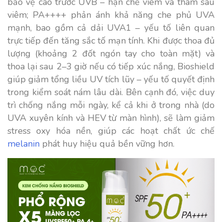
bảo vệ cao trước UVB – hạn chế viêm và thâm sau
viêm; PA++++ phản ánh khả năng che phủ UVA
mạnh, bao gồm cả dải UVA1 – yếu tố liên quan
trực tiếp đến tăng sắc tố mạn tính. Khi được thoa đủ
lượng (khoảng 2 đốt ngón tay cho toàn mặt) và
thoa lại sau 2–3 giờ nếu có tiếp xúc nắng, Bioshield
giúp giảm tổng liều UV tích lũy – yếu tố quyết định
trong kiểm soát nám lâu dài. Bên cạnh đó, việc duy
trì chống nắng mỗi ngày, kể cả khi ở trong nhà (do
UVA xuyên kính và HEV từ màn hình), sẽ làm giảm
stress oxy hóa nền, giúp các hoạt chất ức chế
melanin
phát huy hiệu quả bền vững hơn.