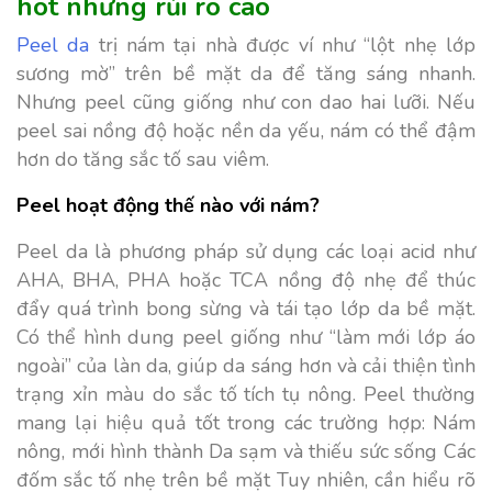
hot nhưng rủi ro cao
Peel da
trị nám tại nhà được ví như “lột nhẹ lớp
sương mờ” trên bề mặt da để tăng sáng nhanh.
Nhưng peel cũng giống như con dao hai lưỡi. Nếu
peel sai nồng độ hoặc nền da yếu, nám có thể đậm
hơn do tăng sắc tố sau viêm.
Peel hoạt động thế nào với nám?
Peel da là phương pháp sử dụng các loại acid như
AHA, BHA, PHA hoặc TCA nồng độ nhẹ để thúc
đẩy quá trình bong sừng và tái tạo lớp da bề mặt.
Có thể hình dung peel giống như “làm mới lớp áo
ngoài” của làn da, giúp da sáng hơn và cải thiện tình
trạng xỉn màu do sắc tố tích tụ nông. Peel thường
mang lại hiệu quả tốt trong các trường hợp: Nám
nông, mới hình thành Da sạm và thiếu sức sống Các
đốm sắc tố nhẹ trên bề mặt Tuy nhiên, cần hiểu rõ