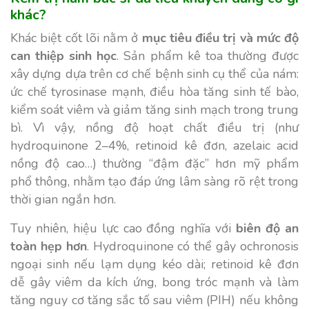
khác?
Khác biệt cốt lõi nằm ở
mục tiêu điều trị và mức độ
can thiệp sinh học
. Sản phẩm kê toa thường được
xây dựng dựa trên cơ chế bệnh sinh cụ thể của nám:
ức chế tyrosinase mạnh, điều hòa tăng sinh tế bào,
kiểm soát viêm và giảm tăng sinh mạch trong trung
bì. Vì vậy, nồng độ hoạt chất điều trị (như
hydroquinone 2–4%, retinoid kê đơn, azelaic acid
nồng độ cao…) thường “đậm đặc” hơn mỹ phẩm
phổ thông, nhằm tạo đáp ứng lâm sàng rõ rệt trong
thời gian ngắn hơn.
Tuy nhiên, hiệu lực cao đồng nghĩa với
biên độ an
toàn hẹp hơn
. Hydroquinone có thể gây ochronosis
ngoại sinh nếu lạm dụng kéo dài; retinoid kê đơn
dễ gây viêm da kích ứng, bong tróc mạnh và làm
tăng nguy cơ tăng sắc tố sau viêm (PIH) nếu không