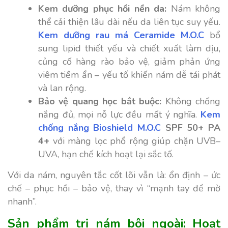
Kem dưỡng phục hồi nền da:
Nám không
thể cải thiện lâu dài nếu da liên tục suy yếu.
Kem dưỡng rau má Ceramide M.O.C
bổ
sung lipid thiết yếu và chiết xuất làm dịu,
củng cố hàng rào bảo vệ, giảm phản ứng
viêm tiềm ẩn – yếu tố khiến nám dễ tái phát
và lan rộng.
Bảo vệ quang học bắt buộc:
Không chống
nắng đủ, mọi nỗ lực đều mất ý nghĩa.
Kem
chống nắng Bioshield M.O.C
SPF 50+ PA
4+
với màng lọc phổ rộng giúp chặn UVB–
UVA, hạn chế kích hoạt lại sắc tố.
Với da nám, nguyên tắc cốt lõi vẫn là: ổn định – ức
chế – phục hồi – bảo vệ, thay vì “mạnh tay để mờ
nhanh”.
Sản phẩm trị nám bôi ngoài: Hoạt