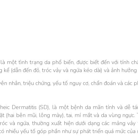
 là một tình trạng da phổ biến, được biết đến với tính c
 kể (dẫn đến đỏ, tróc vảy và ngứa kéo dài) và ảnh hưởng
yên nhân, triệu chứng, yếu tố nguy cơ, chẩn đoán và các p
rheic Dermatitis (SD), là một bệnh da mãn tính và dễ t
(hai bên mũi, lông mày), tai, mí mắt và da vùng ngực. 
róc và ngứa, thường xuất hiện dưới dạng các mảng vảy
có nhiều yếu tố góp phần như sự phát triển quá mức của 