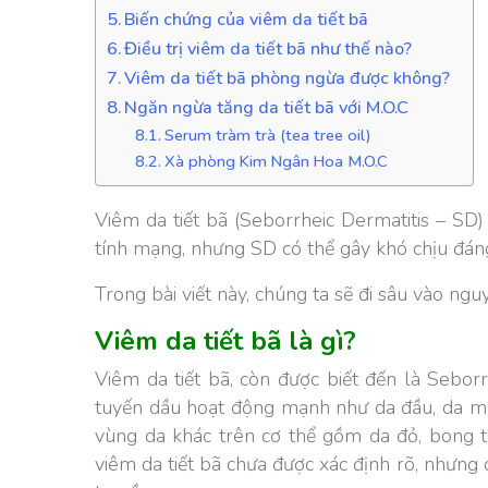
Biến chứng của viêm da tiết bã
Điều trị viêm da tiết bã như thế nào?
Viêm da tiết bã phòng ngừa được không?
Ngăn ngừa tăng da tiết bã với M.O.C
Serum tràm trà (tea tree oil)
Xà phòng Kim Ngân Hoa M.O.C
Viêm da tiết bã (Seborrheic Dermatitis – SD)
tính mạng, nhưng SD có thể gây khó chịu đáng
Trong bài viết này, chúng ta sẽ đi sâu vào ngu
Viêm da tiết bã là gì?
Viêm da tiết bã, còn được biết đến là Sebor
tuyến dầu hoạt động mạnh như da đầu, da mặt 
vùng da khác trên cơ thể gồm da đỏ, bong t
viêm da tiết bã chưa được xác định rõ, nhưng 