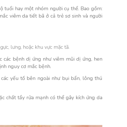
độ tuổi hay một nhóm người cụ thể. Bao gồm:
ắc viêm da tiết bã ở cả trẻ sơ sinh và người
ngực, lưng, hoặc khu vực mặc tã.
c các bệnh dị ứng như viêm mũi dị ứng, hen
 định nguy cơ mắc bệnh.
i các yếu tố bên ngoài như bụi bẩn, lông thú
c chất tẩy rửa mạnh có thể gây kích ứng da