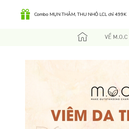
Combo MỤN THÂM, THU NHỎ LCL chỉ 499K
QUÀ TẶNG 350K khi mua Kem dưỡng Retinol
hữu cơ 30Gr
VỀ M.O.C