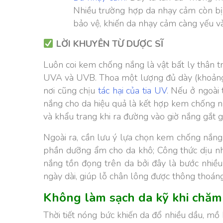
Nhiều trường hợp da nhạy cảm còn bị
bảo vệ, khiến da nhạy cảm càng yếu v
LỜI KHUYÊN TỪ DƯỢC SĨ
Luôn coi kem chống nắng là vật bất ly thân
UVA và UVB. Thoa một lượng đủ dày (khoảng 
nơi cũng chịu
tác hại của tia UV
. Nếu ở ngoài 
nắng cho da hiệu quả là kết hợp kem chống nắ
và khẩu trang khi ra đường vào giờ nắng gắt g
Ngoài ra, cần lưu ý lựa chọn kem chống nắng
phần dưỡng ẩm cho da khô; Công thức dịu nhẹ
nắng tồn đọng trên da bởi đây là bước nhiề
ngày dài, giúp lỗ chân lông được thông thoáng
Không làm sạch da kỹ khi chăm
Thời tiết nóng bức khiến da đổ nhiều dầu, mồ