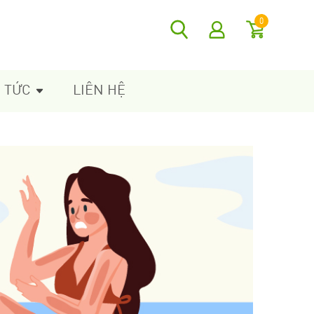
0
N TỨC
LIÊN HỆ