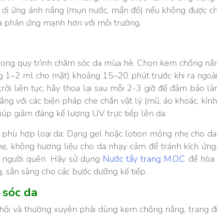
 dị ứng ánh nắng (mụn nước, mẩn đỏ) nếu không được ch
à phản ứng mạnh hơn với môi trường.
 trong quy trình chăm sóc da mùa hè. Chọn kem chống nắ
1–2 ml cho mặt) khoảng 15–20 phút trước khi ra ngoài.
trời liên tục, hãy thoa lại sau mỗi 2-3 giờ để đảm bảo l
ng với các biện pháp che chắn vật lý (mũ, áo khoác, kính
iúp giảm đáng kể lượng UV trực tiếp lên da.
 phù hợp loại da: Dạng gel hoặc lotion mỏng nhẹ cho d
, không hương liệu cho da nhạy cảm để tránh kích ứng.
u người quên. Hãy sử dụng
Nước tẩy trang M.O.C
để hòa 
, sẵn sàng cho các bước dưỡng kế tiếp.
 sóc da
 hôi và thường xuyên phải dùng kem chống nắng, trang đ