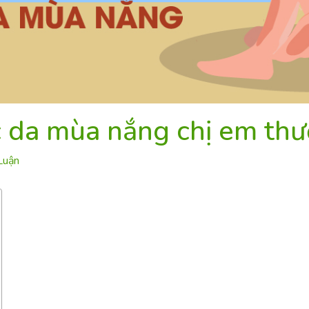
c da mùa nắng chị em th
Luận