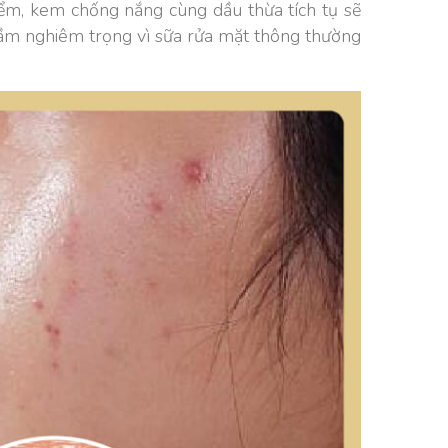
iểm, kem chống nắng cùng dầu thừa tích tụ sẽ
 lầm nghiêm trọng vì sữa rửa mặt thông thường