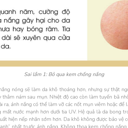
Sai lầm 1: Bỏ qua kem chống nắng
 nắng nóng sẽ làm da khô thoáng hơn, nhưng sự thật ngư
gây thâm nám sau mụn. Nhiệt độ cao còn làm tuyến bã n
i ra, ánh nắng có thể làm vỡ các nốt mụn viêm hoặc để l
g mất nước mạnh hơn dưới tia UV. Hệ quả là da bong tr
xuất hiện nếp nhăn sớm hơn. Da khô không được bảo vệ cò
anh” nhất trước ánh nắng. Không thoa kem chống nắng sẽ