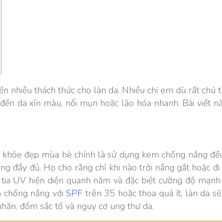
đến nhiều thách thức cho làn da. Nhiều chị em dù rất chú
ến da xỉn màu, nổi mụn hoặc lão hóa nhanh. Bài viết nà
 khỏe đẹp mùa hè chính là sử dụng kem chống nắng đều đ
 đầy đủ. Họ cho rằng chỉ khi nào trời nắng gắt hoặc đ
, tia UV hiện diện quanh năm và đặc biệt cường độ mạnh 
m chống nắng với
SPF
trên 35 hoặc thoa quá ít, làn da sẽ
hăn, đốm sắc tố và nguy cơ ung thư da.