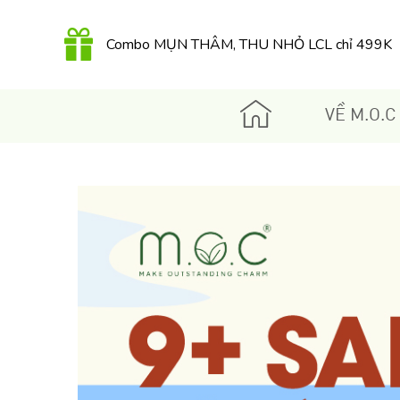
Combo MỤN THÂM, THU NHỎ LCL chỉ 499K
QUÀ TẶNG 350K khi mua Kem dưỡng Retinol
hữu cơ 30Gr
VỀ M.O.C