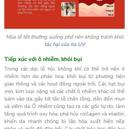
Mùa lễ tết thường xuống phố nên không tránh khỏi
tác hại của tia UV
Tiếp xúc với ô nhiễm, khói bụi
Trong các dịp lễ hội, không khí có thể trở nên ô
nhiễm hơn do pháo hoa, khói bụi từ phương tiện
giao thông và các hoạt động ngoài trời. Các hạt bụi
mịn, kim loại nặng và các chất ô nhiễm khác có thể
bám vào da, gây bít tắc lỗ chân lông, dẫn đến mụn
và viêm da. Ô nhiễm cũng tạo ra các gốc tự do, làm
tăng quá trình oxy hóa, phá hủy collagen và elastin,
khiến da nhanh chóng bị lão hóa, xuất hiện nếp
nhăn và mất độ đàn hồi. Các chất hóa học độc hại