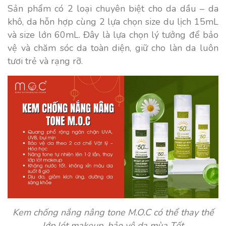
Sản phẩm có 2 loại chuyên biệt cho da dầu – da
khô, da hỗn hợp cùng 2 lựa chọn size du lịch 15mL
và size lớn 60mL. Đây là lựa chọn lý tưởng để bảo
vệ và chăm sóc da toàn diện, giữ cho làn da luôn
tươi trẻ và rạng rỡ.
Kem chống nắng nâng tone M.O.C có thể thay thế
lớp lót makeup, bảo vệ da mùa Tết