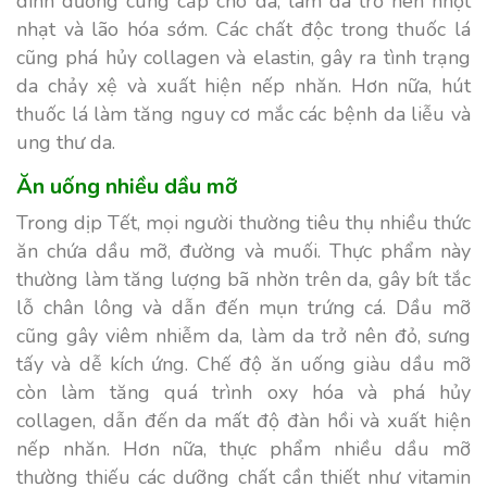
dinh dưỡng cung cấp cho da, làm da trở nên nhợt
nhạt và lão hóa sớm. Các chất độc trong thuốc lá
cũng phá hủy collagen và elastin, gây ra tình trạng
da chảy xệ và xuất hiện nếp nhăn. Hơn nữa, hút
thuốc lá làm tăng nguy cơ mắc các bệnh da liễu và
ung thư da.
Ăn uống nhiều dầu mỡ
Trong dịp Tết, mọi người thường tiêu thụ nhiều thức
ăn chứa dầu mỡ, đường và muối. Thực phẩm này
thường làm tăng lượng bã nhờn trên da, gây bít tắc
lỗ chân lông và dẫn đến mụn trứng cá. Dầu mỡ
cũng gây viêm nhiễm da, làm da trở nên đỏ, sưng
tấy và dễ kích ứng. Chế độ ăn uống giàu dầu mỡ
còn làm tăng quá trình oxy hóa và phá hủy
collagen, dẫn đến da mất độ đàn hồi và xuất hiện
nếp nhăn. Hơn nữa, thực phẩm nhiều dầu mỡ
thường thiếu các dưỡng chất cần thiết như vitamin