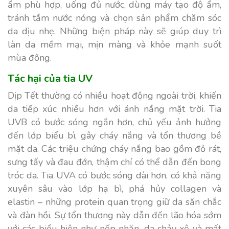
ẩm phù hợp, uống đủ nước, dùng máy tạo độ ẩm,
tránh tắm nước nóng và chọn sản phẩm chăm sóc
da dịu nhẹ. Những biện pháp này sẽ giúp duy trì
làn da mềm mại, mịn màng và khỏe mạnh suốt
mùa đông.
Tác hại của tia UV
Dịp Tết thường có nhiều hoạt động ngoài trời, khiến
da tiếp xúc nhiều hơn với ánh nắng mặt trời.
Tia
UVB có bước sóng ngắn hơn, chủ yếu ảnh hưởng
đến lớp biểu bì, gây cháy nắng và tổn thương bề
mặt da. Các triệu chứng cháy nắng bao gồm đỏ rát,
sưng tấy và đau đớn, thậm chí có thể dẫn đến bong
tróc da. Tia UVA có bước sóng dài hơn, có khả năng
xuyên sâu vào lớp hạ bì, phá hủy collagen và
elastin – những protein quan trọng giữ da săn chắc
và đàn hồi. Sự tổn thương này dẫn đến lão hóa sớm
với các biểu hiện như nếp nhăn, da chảy xệ và mất