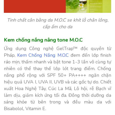
Tinh chất cân bằng da M.O.C se khít lỗ chân lông,
cấp ẩm cho da
Kem chống nắng nâng tone M.O.C
Ứng dụng Công nghệ GelTrap™ độc quyền từ
Pháp,
Kem Chống Nắng M.O.C
đem đến lớp finish
ráo mịn, thấm nhanh và bật tone 1-3 lần vô cùng tự
nhiên có thể thay thế lớp lót trang điểm. Chống
nắng phổ rộng với SPF 50+ PA++++ ngăn chặn
hiệu quả UVA I, UVA II, UVB và các gốc tự do. Chiết
xuất Hoa Nghệ Tây, Cúc La Mã, Lô hội, rễ Bạch vĩ
làm dịu, giảm kích ứng tối đa. Đồng thời dưỡng da
sáng khỏe từ bên trong và đều màu da với
Bisabolol, Vitamin E.