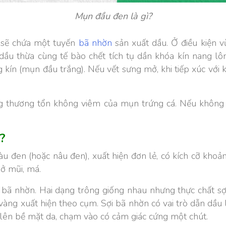
Mụn đầu đen là gì?
) sẽ chứa một tuyến
bã nhờn
sản xuất dầu. Ở điều kiện 
, dầu thừa cùng tế bào chết tích tụ dần khóa kín nang l
kín (mụn đầu trắng). Nếu vết sưng mở, khi tiếp xúc với 
ng thương tổn không viêm của mụn trứng cá. Nếu không 
?
 đen (hoặc nâu đen), xuất hiện đơn lẻ, có kích cỡ khoả
à ở mũi, má.
bã nhờn. Hai dạng trông giống nhau nhưng thực chất sợ
vàng xuất hiện theo cụm. Sợi bã nhờn có vai trò dẫn dầ
 lên bề mặt da, chạm vào có cảm giác cứng một chút.