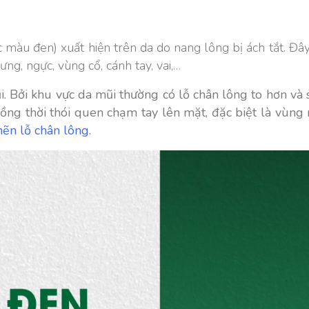
àu đen) xuất hiện trên da do nang lông bị ách tắt. Đây
ưng, ngực, vùng cổ, cánh tay, vai,…
 Bởi khu vực da mũi thường có lỗ chân lông to hơn và
Đồng thời thói quen chạm tay lên mặt, đặc biệt là vùn
hẽn lỗ chân lông
.