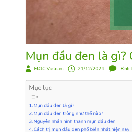
Mụn đầu đen là gì? 
M.O.C Vietnam
21/12/2024
Bình 
Mục lục
Mụn đầu đen là gì?
Mụn đầu đen trông như thế nào?
Nguyên nhân hình thành mụn đầu đen
Cách trị mụn đầu đen phổ biến nhất hiện nay