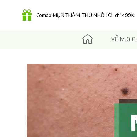
Combo MỤN THÂM, THU NHỎ LCL chỉ 499K
QUÀ TẶNG 350K khi mua Kem dưỡng Retinol
hữu cơ 30Gr
VỀ M.O.C