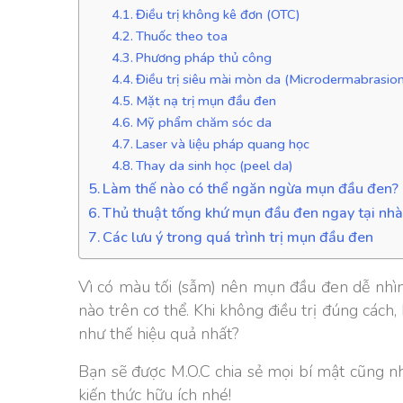
Điều trị không kê đơn (OTC)
Thuốc theo toa
Phương pháp thủ công
Điều trị siêu mài mòn da (Microdermabrasion
Mặt nạ trị mụn đầu đen
Mỹ phẩm chăm sóc da
Laser và liệu pháp quang học
Thay da sinh học (peel da)
Làm thế nào có thể ngăn ngừa mụn đầu đen?
Thủ thuật tống khứ mụn đầu đen ngay tại nh
Các lưu ý trong quá trình trị mụn đầu đen
Vì có màu tối (sẫm) nên mụn đầu đen dễ nhìn
nào trên cơ thể. Khi không điều trị đúng các
như thế hiệu quả nhất?
Bạn sẽ được M.O.C chia sẻ mọi bí mật cũng 
kiến thức hữu ích nhé!