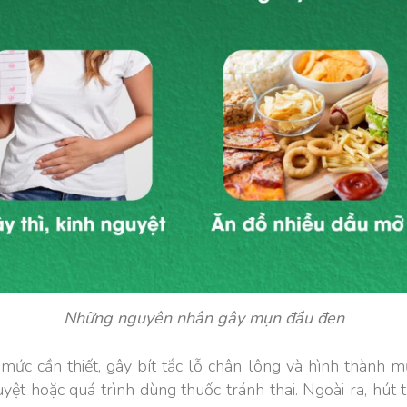
Những nguyên nhân gây mụn đầu đen
mức cần thiết, gây bít tắc lỗ chân lông và hình thành 
guyệt hoặc quá trình dùng thuốc tránh thai. Ngoài ra, hút