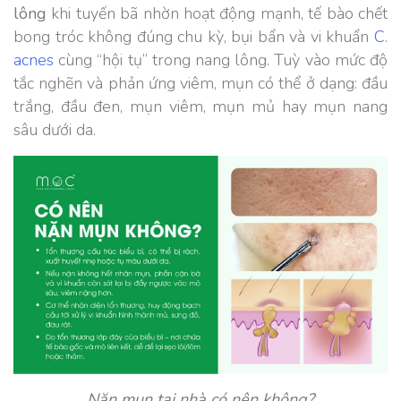
lông
khi tuyến bã nhờn hoạt động mạnh, tế bào chết
bong tróc không đúng chu kỳ, bụi bẩn và vi khuẩn
C.
acnes
cùng “hội tụ” trong nang lông. Tuỳ vào mức độ
tắc nghẽn và phản ứng viêm, mụn có thể ở dạng: đầu
trắng, đầu đen, mụn viêm, mụn mủ hay mụn nang
sâu dưới da.
Nặn mụn tại nhà có nên không?