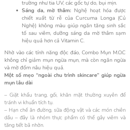
trường như tia UV, các gốc tự do, bụi mịn.
Sáng da, mờ thâm:
Nghệ hoạt hóa được
chiết xuất từ rễ của Curcuma Longa (Củ
Nghệ) không màu giúp ngăn tăng sinh sắc
tố sau viêm, dưỡng sáng da mờ thâm sạm
hiệu quả hơn cả Vitamin C.
Nhờ vào các tính năng độc đáo, Combo Mụn M.O.C
không chỉ giảm mụn ngừa mụn, mà còn ngăn ngừa
và mờ đốm nâu hiệu quả.
Một số mẹo “ngoài chu trình skincare” giúp ngừa
mụn lâu dài
– Giặt khẩu trang, gối, khăn mặt thường xuyên để
tránh vi khuẩn tích tụ.
– Hạn chế ăn đường, sữa động vật và các món chiên
dầu – đây là nhóm thực phẩm có thể gây viêm và
tăng tiết bã nhờn.