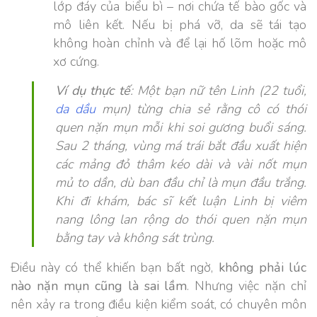
lớp đáy của biểu bì – nơi chứa tế bào gốc và
mô liên kết. Nếu bị phá vỡ, da sẽ tái tạo
không hoàn chỉnh và để lại hố lõm hoặc mô
xơ cứng.
Ví dụ thực tế
: Một bạn nữ tên Linh (22 tuổi,
da dầu
mụn) từng chia sẻ rằng cô có thói
quen nặn mụn mỗi khi soi gương buổi sáng.
Sau 2 tháng, vùng má trái bắt đầu xuất hiện
các mảng đỏ thâm kéo dài và vài nốt mụn
mủ to dần, dù ban đầu chỉ là mụn đầu trắng.
Khi đi khám, bác sĩ kết luận Linh bị viêm
nang lông lan rộng do thói quen nặn mụn
bằng tay và không sát trùng.
Điều này có thể khiến bạn bất ngờ,
không phải lúc
nào nặn mụn cũng là sai lầm
. Nhưng việc nặn chỉ
nên xảy ra trong điều kiện kiểm soát, có chuyên môn