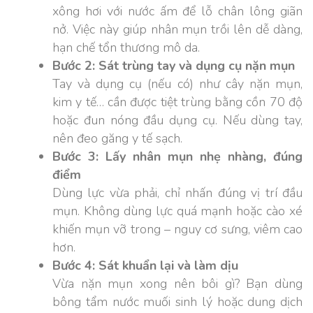
xông hơi với nước ấm để lỗ chân lông giãn
nở. Việc này giúp nhân mụn trồi lên dễ dàng,
hạn chế tổn thương mô da.
Bước 2: Sát trùng tay và dụng cụ nặn mụn
Tay và dụng cụ (nếu có) như cây nặn mụn,
kim y tế… cần được tiệt trùng bằng cồn 70 độ
hoặc đun nóng đầu dụng cụ. Nếu dùng tay,
nên đeo găng y tế sạch.
Bước 3: Lấy nhân mụn nhẹ nhàng, đúng
điểm
Dùng lực vừa phải, chỉ nhấn đúng vị trí đầu
mụn. Không dùng lực quá mạnh hoặc cào xé
khiến mụn vỡ trong – nguy cơ sưng, viêm cao
hơn.
Bước 4: Sát khuẩn lại và làm dịu
Vừa nặn mụn xong nên bôi gì? Bạn dùng
bông tẩm nước muối sinh lý hoặc dung dịch