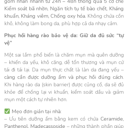
gom nhân nhanh từ 24h – 48h thông qua 5 cơ chế
Kiểm soát bã nhờn, Ngăn tích tụ tế bào chết, Kháng
khuẩn, Kháng viêm, Chống oxy hóa.
Không chứa cồn
khô, không làm bong da, phù hợp cả da nhạy cảm.
Phục hồi hàng rào bảo vệ da: Giữ da đủ sức “tự
vệ”
Một sai lầm phổ biến là chăm mụn mà quên dưỡng
– khiến da yếu, khô căng, dễ tổn thương và mụn cứ
tái đi tái lại. Da mụn thực chất là làn da đang yếu –
càng cần được dưỡng ẩm và phục hồi đúng cách
.
Khi hàng rào da (skin barrier) được củng cố, da sẽ đủ
khỏe để chống lại vi khuẩn, kiểm soát dầu và giảm
mụn một cách tự nhiên hơn.
Mẹo đơn giản tại nhà
:
– Ưu tiên dưỡng ẩm bằng kem có chứa
Ceramide,
Panthenol, Madecassoside
– những thành phần giúp