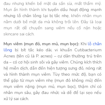
đau nhưng khiến bề mặt da sần sùi, mất thẩm mỹ.
Mụn ẩn hình thành khi
tuyến dầu hoạt động mạnh
nhưng lỗ chân lông lại bị tắc nhẹ
, khiến nhân mụn
nằm dưới bề mặt da mà không trồi lên. Đây là loại
mụn rất dễ chuyển sang viêm nếu cố nặn hoặc
skincare sai cách.
Mụn viêm (mụn đỏ, mụn mủ, mụn bọc):
Khi
lỗ chân
lông
bị bít tắc kéo dài, vi khuẩn Cutibacterium
Acnes (tên cũ là P. acnes) – cư dân thường trú trên
da – có cơ hội sinh sôi và gây viêm. Chúng kích thích
hệ miễn dịch, dẫn đến hiện tượng sưng đỏ, nóng rát
và hình thành mụn viêm. Tùy theo mức độ, bạn có
thể gặp từ mụn viêm nhẹ (mụn đỏ không mủ) đến
mụn viêm nặng (mụn mủ, mụn bọc), thậm chí có
nhân mụn sâu, gây đau nhức và dễ để lại sẹo nếu
xử lý sai cách.