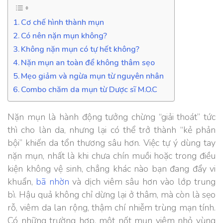
Cơ chế hình thành mụn
Có nên nặn mụn không?
Không nặn mụn có tự hết không?
Nặn mụn an toàn để không thâm sẹo
Mẹo giảm và ngừa mụn từ nguyên nhân
Combo chăm da mụn từ Dược sĩ M.O.C
Nặn mụn là hành động tưởng chừng “giải thoát” tức
thì cho làn da, nhưng lại có thể trở thành “kẻ phản
bội” khiến da tổn thương sâu hơn. Việc tự ý dùng tay
nặn mụn, nhất là khi chưa chín muồi hoặc trong điều
kiện không vệ sinh, chẳng khác nào bạn đang đẩy vi
khuẩn,
bã nhờn
và dịch viêm sâu hơn vào lớp trung
bì. Hậu quả không chỉ dừng lại ở thâm, mà còn là sẹo
rỗ, viêm da lan rộng, thậm chí nhiễm trùng mạn tính.
Có những trường hợp, một nốt mụn viêm nhỏ vùng