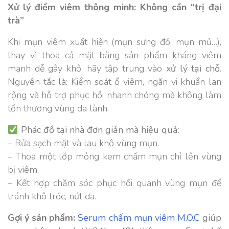
Xử lý điểm viêm thông minh: Không cần “trị đại
trà”
Khi mụn viêm xuất hiện (mụn sưng đỏ, mụn mủ…),
thay vì thoa cả mặt bằng sản phẩm kháng viêm
mạnh dễ gây khô, hãy tập trung vào
xử lý tại chỗ
.
Nguyên tắc là: Kiểm soát ổ viêm, ngăn vi khuẩn lan
rộng và hỗ trợ phục hồi nhanh chóng mà không làm
tổn thương vùng da lành.
Phác đồ tại nhà đơn giản mà hiệu quả
:
– Rửa sạch mặt và lau khô vùng mụn.
– Thoa một lớp mỏng kem chấm mụn chỉ lên vùng
bị viêm.
– Kết hợp chăm sóc phục hồi quanh vùng mụn để
tránh khô tróc, nứt da.
Gợi ý sản phẩm:
Serum chấm mụn viêm M.O.C
giúp