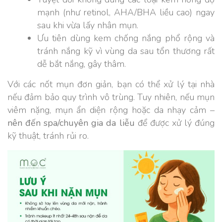
mạnh (như retinol, AHA/BHA liều cao) ngay
sau khi vừa lấy nhân mụn.
Ưu tiên dùng kem chống nắng phổ rộng và
tránh nắng kỹ vì vùng da sau tổn thương rất
dễ bắt nắng, gây thâm.
Với các nốt mụn đơn giản, bạn có thể xử lý tại nhà
nếu đảm bảo quy trình vô trùng. Tuy nhiên, nếu mụn
viêm nặng, mụn ẩn diện rộng hoặc da nhạy cảm –
nên đến spa/chuyên gia da liễu
để được xử lý đúng
kỹ thuật, tránh rủi ro.