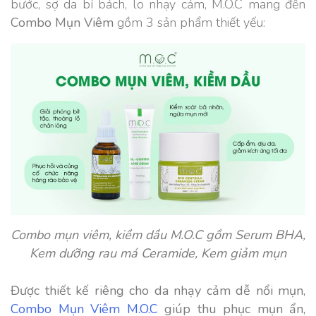
bước, sợ da bí bách, lo nhạy cảm, M.O.C mang đến
Combo Mụn Viêm
gồm 3 sản phẩm thiết yếu:
Combo mụn viêm, kiềm dầu M.O.C gồm Serum BHA,
Kem dưỡng rau má Ceramide, Kem giảm mụn
Được thiết kế riêng cho da nhạy cảm dễ nổi mụn,
Combo Mụn Viêm M.O.C
giúp thu phục mụn ẩn,