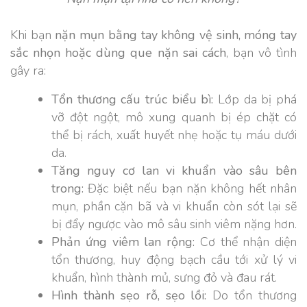
Khi bạn
nặn mụn bằng tay không vệ sinh, móng tay
sắc nhọn hoặc dùng que nặn sai cách
, bạn vô tình
gây ra:
Tổn thương cấu trúc biểu bì
:
Lớp da bị phá
vỡ đột ngột, mô xung quanh bị ép chặt có
thể bị rách, xuất huyết nhẹ hoặc tụ máu dưới
da.
Tăng nguy cơ lan vi khuẩn vào sâu bên
trong
:
Đặc biệt nếu bạn nặn không hết nhân
mụn, phần cặn bã và vi khuẩn còn sót lại sẽ
bị đẩy ngược vào mô sâu sinh viêm nặng hơn.
Phản ứng viêm lan rộng
:
Cơ thể nhận diện
tổn thương, huy động bạch cầu tới xử lý vi
khuẩn, hình thành mủ, sưng đỏ và đau rát.
Hình thành sẹo rỗ, sẹo lồi
:
Do tổn thương