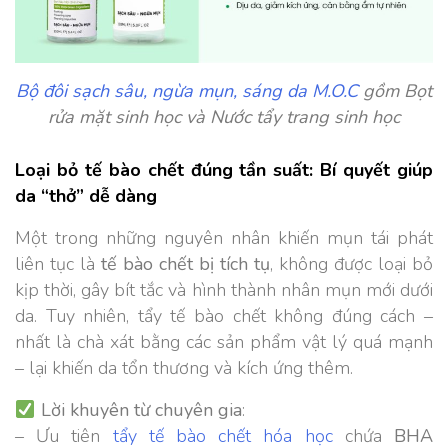
Bộ đôi sạch sâu, ngừa mụn, sáng da M.O.C
gồm Bọt
rửa mặt sinh học và Nước tẩy trang sinh học
Loại bỏ tế bào chết đúng tần suất: Bí quyết giúp
da “thở” dễ dàng
Một trong những nguyên nhân khiến mụn tái phát
liên tục là
tế bào chết bị tích tụ
, không được loại bỏ
kịp thời, gây bít tắc và hình thành nhân mụn mới dưới
da. Tuy nhiên, tẩy tế bào chết không đúng cách –
nhất là chà xát bằng các sản phẩm vật lý quá mạnh
– lại khiến da tổn thương và kích ứng thêm.
Lời khuyên từ chuyên gia
:
– Ưu tiên
tẩy tế bào chết hóa học
chứa
BHA