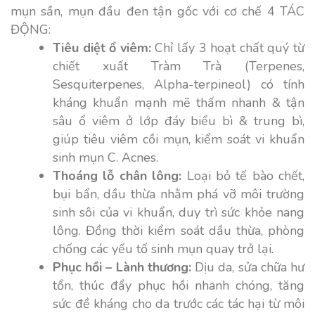
mụn sần, mụn đầu đen tận gốc với cơ chế 4 TÁC
ĐỘNG:
Tiêu diệt ổ viêm:
Chỉ lấy 3 hoạt chất quý từ
chiết xuất Tràm Trà (Terpenes,
Sesquiterpenes, Alpha-terpineol) có tính
kháng khuẩn mạnh mẽ thấm nhanh & tận
sâu ổ viêm ở lớp đáy biểu bì & trung bì,
giúp tiêu viêm cồi mụn, kiểm soát vi khuẩn
sinh mụn C. Acnes.
Thoáng lỗ chân lông:
Loại bỏ tế bào chết,
bụi bẩn, dầu thừa nhằm phá vỡ môi trường
sinh sôi của vi khuẩn, duy trì sức khỏe nang
lông. Đồng thời kiểm soát dầu thừa, phòng
chống các yếu tố sinh mụn quay trở lại.
Phục hồi – Lành thương:
Dịu da, sửa chữa hư
tổn, thúc đẩy phục hồi nhanh chóng, tăng
sức đề kháng cho da trước các tác hại từ môi