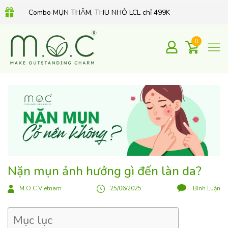
Combo MỤN THÂM, THU NHỎ LCL chỉ 499K
QUÀ TẶNG 350K khi mua Kem dưỡng Retinol hữu cơ 30Gr
0
Nặn mụn ảnh hưởng gì đến làn da?
M.O.C Vietnam
25/06/2025
Bình Luận
Mục lục