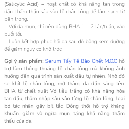
(Salicylic Acid)
– hoạt chất có khả năng tan trong
dầu, thẩm thấu sâu vào lỗ chân lông để làm sạch từ
bên trong.
– Với da mụn, chỉ nên dùng BHA 1 – 2 lần/tuần, vào
buổi tối.
– Luôn kết hợp phục hồi da sau đó bằng kem dưỡng
để giảm nguy cơ khô tróc.
Gợi ý sản phẩm:
Serum Tẩy Tế Bào Chết M.O.C
hỗ
trợ làm thông thoáng lỗ chân lông mà không ảnh
hưởng đến quá trình sản xuất dầu tự nhiên. Nhờ đó
se khít lỗ chân lông, mờ thâm, da dần sáng lên.
BHA từ chiết xuất Vỏ liễu trắng có khả năng hòa
tan dầu, thâm nhập sâu vào từng lỗ chân lông, loại
bỏ tác nhân gây bít tắc. Đồng thời hỗ trợ kháng
khuẩn, giảm và ngừa mụn, tăng khả năng thẩm
thấu của da.