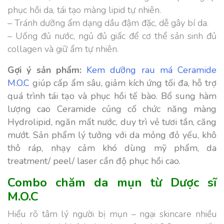
phục hồi da, tái tạo màng lipid tự nhiên.
– Tránh dưỡng ẩm dạng dầu đậm đặc, dễ gây bí da.
– Uống đủ nước, ngủ đủ giấc để cơ thể sản sinh đủ
collagen và giữ ẩm tự nhiên.
Gợi ý sản phẩm:
Kem dưỡng rau má Ceramide
M.O.C
giúp cấp ẩm sâu, giảm kích ứng tối đa, hỗ trợ
quá trình tái tạo và phục hồi tế bào. Bổ sung hàm
lượng cao Ceramide củng cố chức năng màng
Hydrolipid, ngăn mất nước, duy trì vẻ tươi tắn, căng
mướt. Sản phẩm lý tưởng với da mỏng đỏ yếu, khô
thô ráp, nhạy cảm khó dùng mỹ phẩm, da
treatment/ peel/ laser cần độ phục hồi cao.
Combo chăm da mụn từ Dược sĩ
M.O.C
Hiểu rõ tâm lý người bị mụn – ngại skincare nhiều