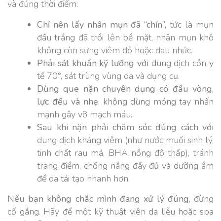
và đúng thời điểm:
Chỉ nên lấy nhân mụn đã “chín”,
tức là mụn
đầu trắng đã trồi lên bề mặt, nhân mụn khô
không còn sưng viêm đỏ hoặc đau nhức.
Phải sát khuẩn kỹ lưỡng với
dung dịch cồn y
tế 70°, sát trùng vùng da và dụng cụ.
Dùng que nặn chuyên dụng có đầu vòng,
lực đều và nhẹ
, không dùng móng tay nhấn
mạnh gây vỡ mạch máu.
Sau khi nặn phải chăm sóc đúng cách với
dung dịch kháng viêm (như nước muối sinh lý,
tinh chất rau má, BHA nồng độ thấp), tránh
trang điểm, chống nắng đầy đủ và dưỡng ẩm
để da tái tạo nhanh hơn.
N
ếu bạn không chắc mình đang xử lý đúng
, đừng
cố gắng. Hãy để một kỹ thuật viên da liễu hoặc spa