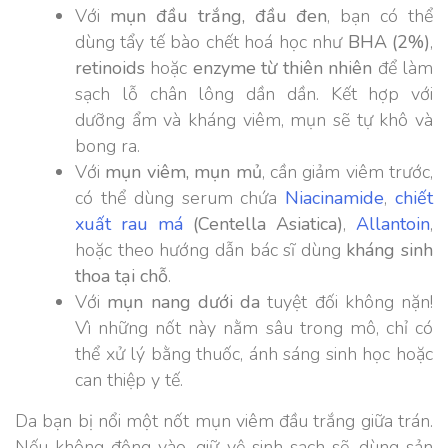
Với
mụn đầu trắng, đầu đen
, bạn có thể
dùng tẩy tế bào chết hoá học như
BHA (2%)
,
retinoids
hoặc
enzyme từ thiên nhiên
để làm
sạch lỗ chân lông dần dần. Kết hợp với
dưỡng ẩm và kháng viêm, mụn sẽ tự khô và
bong ra.
Với
mụn viêm, mụn mủ
, cần giảm viêm trước,
có thể dùng serum chứa
Niacinamide
,
chiết
xuất rau má
(Centella Asiatica)
,
Allantoin
,
hoặc theo hướng dẫn bác sĩ dùng
kháng sinh
thoa tại chỗ
.
Với
mụn nang dưới da
tuyệt đối không nặn!
Vì những nốt này nằm sâu trong mô, chỉ có
thể xử lý bằng thuốc, ánh sáng sinh học hoặc
can thiệp y tế.
Da bạn bị nổi một nốt mụn viêm đầu trắng giữa trán.
Nếu không động vào, giữ vệ sinh sạch sẽ, dùng sản