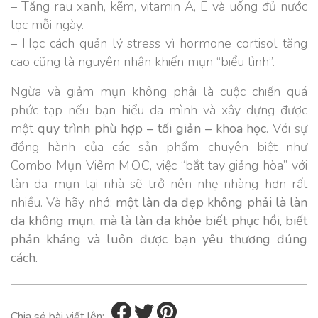
– Tăng rau xanh, kẽm, vitamin A, E và uống đủ nước
lọc mỗi ngày.
– Học cách quản lý stress vì hormone cortisol tăng
cao cũng là nguyên nhân khiến mụn “biểu tình”.
Ngừa và giảm mụn không phải là cuộc chiến quá
phức tạp nếu bạn hiểu da mình và xây dựng được
một
quy trình phù hợp – tối giản – khoa học
. Với sự
đồng hành của các sản phẩm chuyên biệt như
Combo Mụn Viêm M.O.C, việc “bắt tay giảng hòa” với
làn da mụn tại nhà sẽ trở nên nhẹ nhàng hơn rất
nhiều. Và hãy nhớ:
một làn da đẹp không phải là làn
da không mụn, mà là làn da khỏe biết phục hồi, biết
phản kháng và luôn được bạn yêu thương đúng
cách.
Chia sẻ bài viết lên: