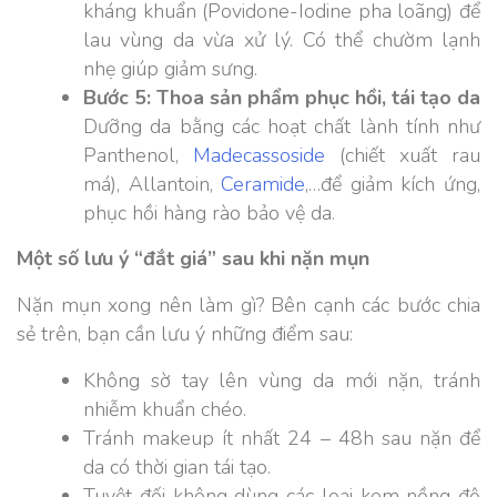
kháng khuẩn (Povidone-Iodine pha loãng) để
lau vùng da vừa xử lý. Có thể chườm lạnh
nhẹ giúp giảm sưng.
Bước 5: Thoa sản phẩm phục hồi, tái tạo da
Dưỡng da bằng các hoạt chất lành tính như
Panthenol,
Madecassoside
(chiết xuất rau
má), Allantoin,
Ceramide
,…để giảm kích ứng,
phục hồi hàng rào bảo vệ da.
Một số lưu ý “đắt giá” sau khi nặn mụn
Nặn mụn xong nên làm gì? Bên cạnh các bước chia
sẻ trên, bạn cần lưu ý những điểm sau:
Không sờ tay lên vùng da mới nặn, tránh
nhiễm khuẩn chéo.
Tránh makeup ít nhất 24 – 48h sau nặn để
da có thời gian tái tạo.
Tuyệt đối không dùng các loại kem nồng độ