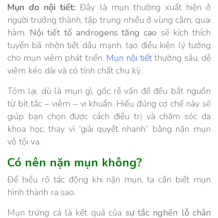
Mụn do nội tiết:
Đây là mụn thường xuất hiện ở
người trưởng thành, tập trung nhiều ở vùng cằm, quai
hàm.
Nội tiết tố androgens tăng cao
sẽ kích thích
tuyến bã nhờn tiết dầu mạnh, tạo điều kiện lý tưởng
cho mụn viêm phát triển.
Mụn nội tiết
thường sâu, dễ
viêm kéo dài và có tính chất chu kỳ.
Tóm lại, dù là mụn gì, gốc rễ vấn đề đều bắt nguồn
từ bít tắc – viêm – vi khuẩn. Hiểu đúng cơ chế này sẽ
giúp bạn chọn được cách điều trị và chăm sóc da
khoa học, thay vì “giải quyết nhanh” bằng nặn mụn
vô tội vạ.
Có nên nặn mụn không?
Để hiểu rõ tác động khi nặn mụn, ta cần biết mụn
hình thành ra sao.
Mụn trứng cá là kết quả của
sự tắc nghẽn lỗ chân