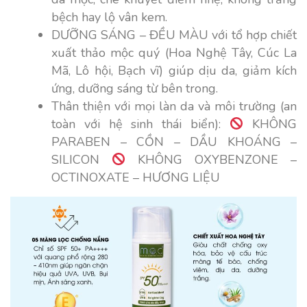
bệch hay lộ vân kem.
DƯỠNG SÁNG – ĐỀU MÀU với tổ hợp chiết
xuất thảo mộc quý (Hoa Nghệ Tây, Cúc La
Mã, Lô hội, Bạch vĩ) giúp dịu da, giảm kích
ứng, dưỡng sáng từ bên trong.
Thân thiện với mọi làn da và môi trường (an
toàn với hệ sinh thái biển):
KHÔNG
PARABEN – CỒN – DẦU KHOÁNG –
SILICON
KHÔNG OXYBENZONE –
OCTINOXATE – HƯƠNG LIỆU