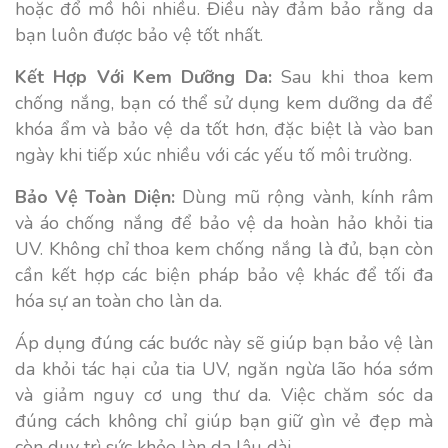
hoặc đổ mồ hôi nhiều. Điều này đảm bảo rằng da
bạn luôn được bảo vệ tốt nhất.
Kết Hợp Với Kem Dưỡng Da:
Sau khi thoa kem
chống nắng, bạn có thể sử dụng kem dưỡng da để
khóa ẩm và bảo vệ da tốt hơn, đặc biệt là vào ban
ngày khi tiếp xúc nhiều với các yếu tố môi trường.
Bảo Vệ Toàn Diện:
Dùng mũ rộng vành, kính râm
và áo chống nắng để bảo vệ da hoàn hảo khỏi tia
UV. Không chỉ thoa kem chống nắng là đủ, bạn còn
cần kết hợp các biện pháp bảo vệ khác để tối đa
hóa sự an toàn cho làn da.
Áp dụng đúng các bước này sẽ giúp bạn bảo vệ làn
da khỏi tác hại của tia UV, ngăn ngừa lão hóa sớm
và giảm nguy cơ ung thư da. Việc chăm sóc da
đúng cách không chỉ giúp bạn giữ gìn vẻ đẹp mà
còn duy trì sức khỏe làn da lâu dài.