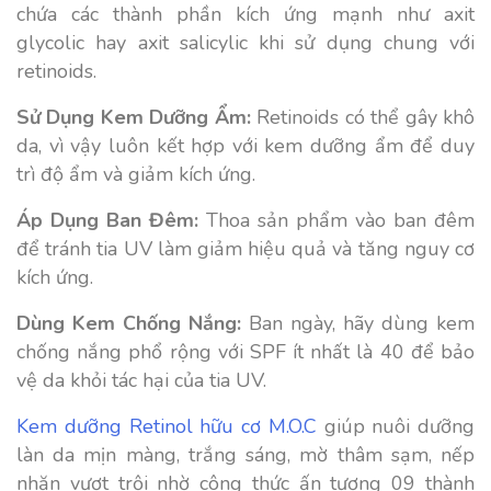
chứa các thành phần kích ứng mạnh như axit
glycolic hay axit salicylic khi sử dụng chung với
retinoids.
Sử Dụng Kem Dưỡng Ẩm:
Retinoids có thể gây khô
da, vì vậy luôn kết hợp với kem dưỡng ẩm để duy
trì độ ẩm và giảm kích ứng.
Áp Dụng Ban Đêm:
Thoa sản phẩm vào ban đêm
để tránh tia UV làm giảm hiệu quả và tăng nguy cơ
kích ứng.
Dùng Kem Chống Nắng:
Ban ngày, hãy dùng kem
chống nắng phổ rộng với SPF ít nhất là 40 để bảo
vệ da khỏi tác hại của tia UV.
Kem dưỡng Retinol hữu cơ M.O.C
giúp nuôi dưỡng
làn da mịn màng, trắng sáng, mờ thâm sạm, nếp
nhăn vượt trội nhờ công thức ấn tượng 09 thành