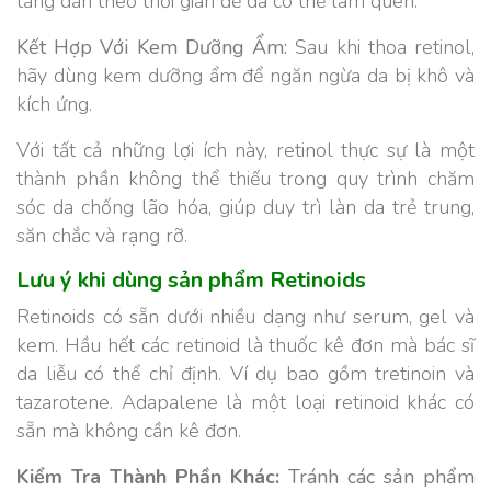
tăng dần theo thời gian để da có thể làm quen.
Kết Hợp Với Kem Dưỡng Ẩm:
Sau khi thoa retinol,
hãy dùng kem dưỡng ẩm để ngăn ngừa da bị khô và
kích ứng.
Với tất cả những lợi ích này, retinol thực sự là một
thành phần không thể thiếu trong quy trình chăm
sóc da chống lão hóa, giúp duy trì làn da trẻ trung,
săn chắc và rạng rỡ.
Lưu ý khi dùng sản phẩm Retinoids
Retinoids có sẵn dưới nhiều dạng như serum, gel và
kem. Hầu hết các retinoid là thuốc kê đơn mà bác sĩ
da liễu có thể chỉ định. Ví dụ bao gồm tretinoin và
tazarotene. Adapalene là một loại retinoid khác có
sẵn mà không cần kê đơn.
Kiểm Tra Thành Phần Khác:
Tránh các sản phẩm