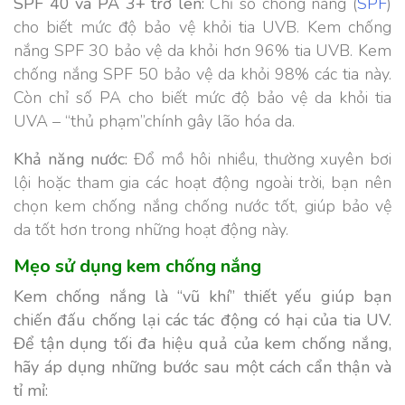
SPF 40 và PA 3+ trở lên:
Chỉ số chống nắng (
SPF
)
cho biết mức độ bảo vệ khỏi tia UVB. Kem chống
nắng SPF 30 bảo vệ da khỏi hơn 96% tia UVB. Kem
chống nắng SPF 50 bảo vệ da khỏi 98% các tia này.
Còn chỉ số PA cho biết mức độ bảo vệ da khỏi tia
UVA – “thủ phạm”chính gây lão hóa da.
Khả năng nước:
Đổ mồ hôi nhiều, thường xuyên bơi
lội hoặc tham gia các hoạt động ngoài trời, bạn nên
chọn kem chống nắng chống nước tốt, giúp bảo vệ
da tốt hơn trong những hoạt động này.
Mẹo sử dụng kem chống nắng
Kem chống nắng là “vũ khí” thiết yếu giúp bạn
chiến đấu chống lại các tác động có hại của tia UV.
Để tận dụng tối đa hiệu quả của kem chống nắng,
hãy áp dụng những bước sau một cách cẩn thận và
tỉ mỉ: