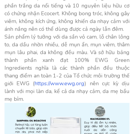
phần trắng da nổi tiếng và 10 nguyên liệu hữu cơ
có chứng nhận Ecocert. Không bong tróc, không gây
viêm, không kích ứng, không khiến da nhạy cảm với
ánh nắng nên có thể dùng được cả ngày lẫn đêm.
Sản phẩm lý tưởng với da sần vỏ cam, lỗ chân lông
to, da dầu nhờn nhiều, dễ mụn ẩn, mụn viêm, thâm
mụn lâu phai, da không đều màu. Và sở hữu bảng
thành phần xanh đạt 100% EWG Green
Ingredients nghĩa là các thành phần đều thuộc
thang điểm an toàn 1-2 của Tổ chức môi trường thế
giới EWG (
https://www.ewg.org
) nên cực kỳ dịu
lành với mọi làn da, kể cả da nhạy cảm, da mẹ bầu
mẹ bỉm.