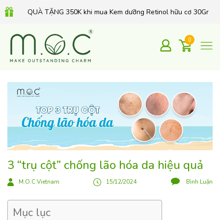
QUÀ TẶNG 350K khi mua Kem dưỡng Retinol hữu cơ 30Gr
0
3 “trụ cột” chống lão hóa da hiệu quả
M.O.C Vietnam
15/12/2024
Bình Luận
Mục lục