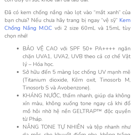
Đã có kem chống nắng nào lọt vào “mắt xanh” của
bạn chưa? Nếu chưa hãy trang bị ngay “vệ sỹ”
Kem
Chống Nắng M.O.C
với 2 size 60mL và 15mL tùy
chọn nhé!
BẢO VỆ CAO với SPF 50+ PA++++ ngăn
chặn UVA1, UVA2, UVB theo cả cơ chế Vật
lý – Hóa học.
Sở hữu đến 5 màng lọc chống UV mạnh mẽ
(Titanium dioxide, Kẽm oxit, Tinosorb M,
Tinosorb S và Avobenzone).
KHÁNG NƯỚC, thấm nhanh, giúp da không
xỉn màu, không xuống tone ngay cả khi đổ
mồ hôi nhờ hệ nền GELTRAP™ độc quyền
từ Pháp.
NÂNG TONE TỰ NHIÊN và tệp nhanh như
da mộc, che khuyết điểm nhẹ, không trắng