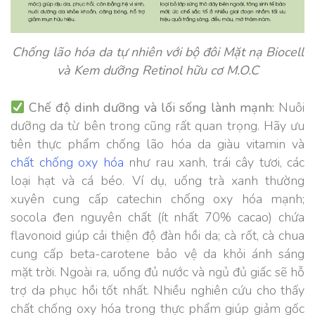
Chống lão hóa da tự nhiên với bộ đôi Mặt nạ Biocell
và Kem dưỡng Retinol hữu cơ M.O.C
Chế độ dinh dưỡng và lối sống lành mạnh:
Nuôi
dưỡng da từ bên trong cũng rất quan trọng. Hãy ưu
tiên thực phẩm chống lão hóa da giàu vitamin và
chất chống oxy hóa
như rau xanh, trái cây tươi, các
loại hạt và cá béo. Ví dụ, uống trà xanh thường
xuyên cung cấp catechin chống oxy hóa mạnh;
socola đen nguyên chất (ít nhất 70% cacao) chứa
flavonoid giúp cải thiện độ đàn hồi da; cà rốt, cà chua
cung cấp beta-carotene bảo vệ da khỏi ánh sáng
mặt trời. Ngoài ra, uống đủ nước và ngủ đủ giấc sẽ hỗ
trợ da phục hồi tốt nhất. Nhiều nghiên cứu cho thấy
chất chống oxy hóa trong thực phẩm giúp giảm gốc