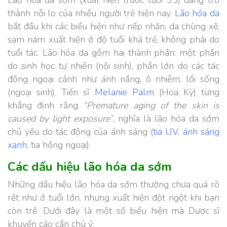
Lão hóa da sớm (xuất hiện trước tuổi 35) đang trở
thành nỗi lo của nhiều người trẻ hiện nay.
Lão hóa da
bắt đầu khi các biểu hiện như nếp nhăn, da chùng xệ,
sạm nám xuất hiện ở độ tuổi khá trẻ, không phải do
tuổi tác. Lão hóa da gồm hai thành phần: một phần
do sinh học tự nhiên (nội sinh), phần lớn do các tác
động ngoại cảnh như ánh nắng, ô nhiễm, lối sống
(ngoại sinh). Tiến sĩ
Melanie Palm
(Hoa Kỳ) từng
khẳng định rằng
“Premature aging of the skin is
caused by light exposure”
, nghĩa là lão hóa da sớm
chủ yếu do tác động của ánh sáng (
tia UV
,
ánh sáng
xanh
, tia hồng ngoại).
Các dấu hiệu lão hóa da sớm
Những dấu hiệu lão hóa da sớm thường chưa quá rõ
rệt như ở tuổi lớn, nhưng xuất hiện đột ngột khi bạn
còn trẻ. Dưới đây là một số biểu hiện mà Dược sĩ
khuyến cáo cần chú ý: