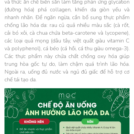
và thức ăn chế biến sẵn làm tăng phản ứng glycation
(đường hóa) phá collagen, khiến da giòn yếu và
nhanh nhăn. Để ngăn ngừa, cần bổ sung thực phẩm
chống lão hóa da: rau củ quả nhiều màu sắc (cà rốt,
cải bó xôi, cà chua chứa beta-carotene và lycopene),
các loại quả mọng (dâu tây, việt quất giàu vitamin C
và polyphenol), cá béo (cá hồi, cá thu giàu omega-3).
Các thực phẩm này chứa chất chống oxy hóa giúp
trung hòa gốc tự do, làm chậm quá trình lão hóa.
Ngoài ra, uống đủ nước và ngủ đủ giấc để hỗ trợ cơ
chế tái tạo da.