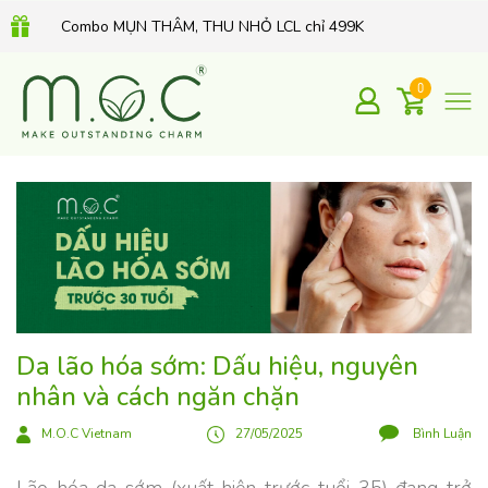
Combo MỤN THÂM, THU NHỎ LCL chỉ 499K
QUÀ TẶNG 350K khi mua Kem dưỡng Retinol hữu cơ 30Gr
0
Da lão hóa sớm: Dấu hiệu, nguyên
nhân và cách ngăn chặn
M.O.C Vietnam
27/05/2025
Bình Luận