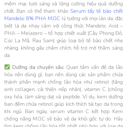
mềm mại, tươi sáng và tăng cường hiệu quả dưỡng
chất. Bạn có thể tham khảo
Serum tẩy tế bào chết
Mandelic 8% PHA M.O.C
lý tưởng với mọi làn da, đặc
biệt là da nhạy cảm với công thức Mandelic Acid –
PHA – Melazero – tổ hợp chiết xuất (Cây Phong Đỏ,
Cúc La Mã, Rau Sam) giúp loại bỏ tế bào chết nhẹ
nhàng, không gây châm chích, hỗ trợ mờ thâm, sáng
da.
Dưỡng da chuyên sâu:
Quan tâm vấn đề da lão
hóa nên dùng gì, bạn nên dùng các sản phẩm chứa
thành phần mạnh chống lão hóa như retinol (tăng
sinh collagen, cải thiện nếp nhăn), vitamin C (chống
oxy hóa, làm sáng da) và peptide. Ví dụ, kem dưỡng
ban đêm chứa retinol giúp kích thích tái tạo da trong
khi ngủ. Ban ngày, serum vitamin C kết hợp Kem
chống nắng M.O.C sẽ bảo vệ da khỏi gốc tự do. Hãy
tìm kem chống lão hóa tốt nhất phù hợp với loại da