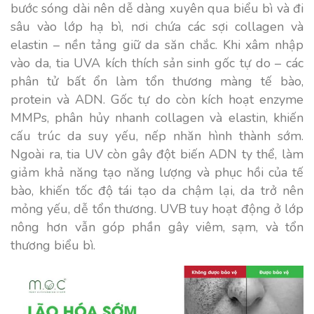
bước sóng dài nên dễ dàng xuyên qua biểu bì và đi
sâu vào lớp hạ bì, nơi chứa các sợi collagen và
elastin – nền tảng giữ da săn chắc. Khi xâm nhập
vào da, tia UVA kích thích sản sinh gốc tự do – các
phân tử bất ổn làm tổn thương màng tế bào,
protein và ADN. Gốc tự do còn kích hoạt enzyme
MMPs, phân hủy nhanh collagen và elastin, khiến
cấu trúc da suy yếu, nếp nhăn hình thành sớm.
Ngoài ra, tia UV còn gây đột biến ADN ty thể, làm
giảm khả năng tạo năng lượng và phục hồi của tế
bào, khiến tốc độ tái tạo da chậm lại, da trở nên
mỏng yếu, dễ tổn thương. UVB tuy hoạt động ở lớp
nông hơn vẫn góp phần gây viêm, sạm, và tổn
thương biểu bì.