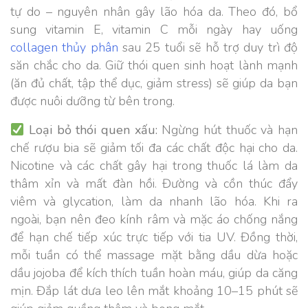
tự do – nguyên nhân gây lão hóa da. Theo đó, bổ
sung vitamin E, vitamin C mỗi ngày hay uống
collagen thủy phân
sau 25 tuổi sẽ hỗ trợ duy trì độ
săn chắc cho da. Giữ thói quen sinh hoạt lành mạnh
(ăn đủ chất, tập thể dục, giảm stress) sẽ giúp da bạn
được nuôi dưỡng từ bên trong.
Loại bỏ thói quen xấu:
Ngừng hút thuốc và hạn
chế rượu bia sẽ giảm tối đa các chất độc hại cho da.
Nicotine và các chất gây hại trong thuốc lá làm da
thâm xỉn và mất đàn hồi. Đường và cồn thúc đẩy
viêm và glycation, làm da nhanh lão hóa. Khi ra
ngoài, bạn nên đeo kính râm và mặc áo chống nắng
để hạn chế tiếp xúc trực tiếp với tia UV. Đồng thời,
mỗi tuần có thể massage mặt bằng dầu dừa hoặc
dầu jojoba để kích thích tuần hoàn máu, giúp da căng
mịn. Đắp lát dưa leo lên mắt khoảng 10–15 phút sẽ