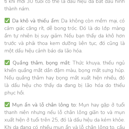
ti khi mới 30 tuổi có thể là dấu hiệu da bắt đầu hình
thành nám.
Da khô và thiếu ẩm:
Da không còn mềm mại, có
cảm giác căng rít, dễ bong tróc. Đó là do lớp màng
ẩm tự nhiên bị suy giảm. Nếu bạn thấy da khô hơn
trước và phải thoa kem dưỡng liên tục, đó cũng là
một dấu hiệu cảnh báo da lão hóa.
Quầng thâm, bọng mắt:
Thức khuya, thiếu ngủ
khiến quầng mắt dần đậm màu, bọng mắt sưng húp.
Nếu quầng thâm hay bọng mắt xuất hiện nhiều, đó
là dấu hiệu cho thấy da đang bị lão hóa do thiếu
phục hồi.
Mụn ẩn và lỗ chân lông to:
Mụn hay gặp ở tuổi
thanh niên nhưng nếu lỗ chân lông giãn to và mụn
xuất hiện ở tuổi trên 25, đó là dấu hiệu da kém khỏe.
Khi da đang có nhiều mụn ẩn và lỗ chân lông to, cấu