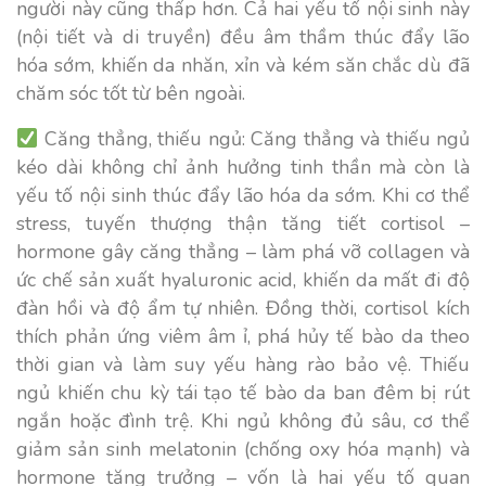
người này cũng thấp hơn. Cả hai yếu tố nội sinh này
(nội tiết và di truyền) đều âm thầm thúc đẩy lão
hóa sớm, khiến da nhăn, xỉn và kém săn chắc dù đã
chăm sóc tốt từ bên ngoài.
Căng thẳng, thiếu ngủ:
Căng thẳng và thiếu ngủ
kéo dài không chỉ ảnh hưởng tinh thần mà còn là
yếu tố nội sinh thúc đẩy lão hóa da sớm. Khi cơ thể
stress, tuyến thượng thận tăng tiết cortisol –
hormone gây căng thẳng – làm phá vỡ collagen và
ức chế sản xuất hyaluronic acid, khiến da mất đi độ
đàn hồi và độ ẩm tự nhiên. Đồng thời, cortisol kích
thích phản ứng viêm âm ỉ, phá hủy tế bào da theo
thời gian và làm suy yếu hàng rào bảo vệ. Thiếu
ngủ khiến chu kỳ tái tạo tế bào da ban đêm bị rút
ngắn hoặc đình trệ. Khi ngủ không đủ sâu, cơ thể
giảm sản sinh melatonin (chống oxy hóa mạnh) và
hormone tăng trưởng – vốn là hai yếu tố quan