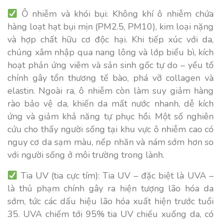
Ô nhiễm và khói bụi:
Không khí ô nhiễm chứa
hàng loạt hạt bụi mịn (PM2.5, PM10), kim loại nặng
và hợp chất hữu cơ độc hại. Khi tiếp xúc với da,
chúng xâm nhập qua nang lông và lớp biểu bì, kích
hoạt phản ứng viêm và sản sinh gốc tự do – yếu tố
chính gây tổn thương tế bào, phá vỡ collagen và
elastin. Ngoài ra, ô nhiễm còn làm suy giảm hàng
rào bảo vệ da, khiến da mất nước nhanh, dễ kích
ứng và giảm khả năng tự phục hồi. Một số nghiên
cứu cho thấy người sống tại khu vực ô nhiễm cao có
nguy cơ da sạm màu, nếp nhăn và nám sớm hơn so
với người sống ở môi trường trong lành.
Tia UV (tia cực tím):
Tia UV – đặc biệt là UVA –
là thủ phạm chính gây ra hiện tượng lão hóa da
sớm, tức các dấu hiệu lão hóa xuất hiện trước tuổi
35. UVA chiếm tới 95% tia UV chiếu xuống da, có