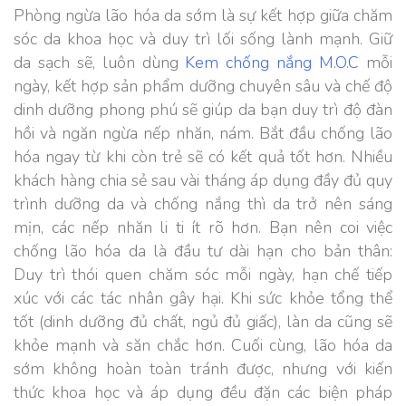
Phòng ngừa lão hóa da sớm là sự kết hợp giữa chăm
sóc da khoa học và duy trì lối sống lành mạnh. Giữ
da sạch sẽ, luôn dùng
Kem chống nắng M.O.C
mỗi
ngày, kết hợp sản phẩm dưỡng chuyên sâu và chế độ
dinh dưỡng phong phú sẽ giúp da bạn duy trì độ đàn
hồi và ngăn ngừa nếp nhăn, nám. Bắt đầu chống lão
hóa ngay từ khi còn trẻ sẽ có kết quả tốt hơn. Nhiều
khách hàng chia sẻ sau vài tháng áp dụng đầy đủ quy
trình dưỡng da và chống nắng thì da trở nên sáng
mịn, các nếp nhăn li ti ít rõ hơn. Bạn nên coi việc
chống lão hóa da là đầu tư dài hạn cho bản thân:
Duy trì thói quen chăm sóc mỗi ngày, hạn chế tiếp
xúc với các tác nhân gây hại. Khi sức khỏe tổng thể
tốt (dinh dưỡng đủ chất, ngủ đủ giấc), làn da cũng sẽ
khỏe mạnh và săn chắc hơn. Cuối cùng, lão hóa da
sớm không hoàn toàn tránh được, nhưng với kiến
thức khoa học và áp dụng đều đặn các biện pháp