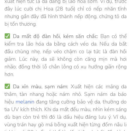
xuất hiện tức là da đang bị lão hóa sớm. Ví dụ, trước
đây lúc cười chị Hoa (28 tuổi) chỉ có nếp nhăn tĩnh
nhưng gần đây đã hình thành nếp động, chứng tỏ da
bị tổn thương.
Da mất độ đàn hồi, kém săn chắc:
Bạn có thể
kiểm tra lão hóa da bằng cách véo da. Nếu da bắt
đầu chùng nhẹ, nếp véo chậm co lại tức là đàn hồi
giảm. Lúc này, da sẽ không còn căng mịn mà hơi
nhão; đồng thời lỗ chân lông có xu hướng giãn rộng
hơn.
Da xỉn màu, sạm nám:
Xuất hiện các mảng da
thâm, tàn nhang hoặc nám nhỏ. Sạm nám da báo
hiệu
melanin
đang tăng cường bảo vệ da, thường do
tia UV kích thích. Khi da mất đều màu, nhìn kém sáng
dù bạn còn trẻ thì đó là dấu hiệu đáng lưu ý. Ví dụ,
vùng trán hay gò má bỗng xuất hiện từng đốm nâu li