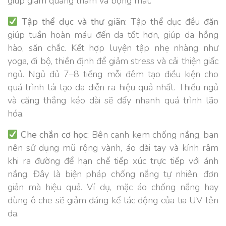
giúp giảm quầng thâm và bọng mắt.
Tập thể dục và thư giãn:
Tập thể dục đều đặn
giúp tuần hoàn máu đến da tốt hơn, giúp da hồng
hào, săn chắc. Kết hợp luyện tập nhẹ nhàng như
yoga, đi bộ, thiền định để giảm stress và cải thiện giấc
ngủ. Ngủ đủ 7–8 tiếng mỗi đêm tạo điều kiện cho
quá trình tái tạo da diễn ra hiệu quả nhất. Thiếu ngủ
và căng thẳng kéo dài sẽ đẩy nhanh quá trình lão
hóa.
Che chắn cơ học:
Bên cạnh kem chống nắng, bạn
nên sử dụng mũ rộng vành, áo dài tay và kính râm
khi ra đường để hạn chế tiếp xúc trực tiếp với ánh
nắng. Đây là biện pháp chống nắng tự nhiên, đơn
giản mà hiệu quả. Ví dụ, mặc áo chống nắng hay
dùng ô che sẽ giảm đáng kể tác động của tia UV lên
da.