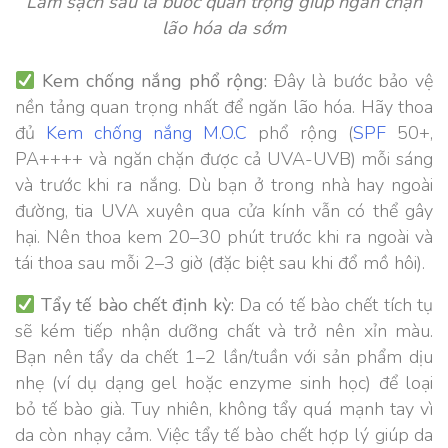
Làm sạch sâu là bước quan trọng giúp ngăn chặn
lão hóa da sớm
Kem chống nắng phổ rộng:
Đây là bước bảo vệ
nền tảng quan trọng nhất để ngăn lão hóa. Hãy thoa
đủ
Kem chống nắng M.O.C
phổ rộng (
SPF
50+,
PA++++ và ngăn chặn được cả UVA-UVB) mỗi sáng
và trước khi ra nắng. Dù bạn ở trong nhà hay ngoài
đường, tia UVA xuyên qua cửa kính vẫn có thể gây
hại. Nên thoa kem 20–30 phút trước khi ra ngoài và
tái thoa sau mỗi 2–3 giờ (đặc biệt sau khi đổ mồ hôi).
Tẩy tế bào chết định kỳ:
Da có tế bào chết tích tụ
sẽ kém tiếp nhận dưỡng chất và trở nên xỉn màu.
Bạn nên tẩy da chết 1–2 lần/tuần với sản phẩm dịu
nhẹ (ví dụ dạng gel hoặc enzyme sinh học) để loại
bỏ tế bào già. Tuy nhiên, không tẩy quá mạnh tay vì
da còn nhạy cảm. Việc tẩy tế bào chết hợp lý giúp da