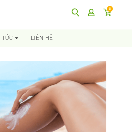
0
N TỨC
LIÊN HỆ