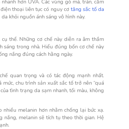
 nhanh hơn UVA. Các vùng gò má, trán, cằm
điện thoại liên tục có nguy cơ
tăng sắc tố da
 da khỏi nguồn ánh sáng vô hình này.
t cụ thể. Những cơ chế này diễn ra âm thầm
nh sáng trong nhà. Hiểu đúng bốn cơ chế này
chống nắng đúng cách hằng ngày.
chế quan trọng và có tác động mạnh nhất.
á mức, chu trình sản xuất sắc tố trở nên “quá
 của tình trạng da sạm nhanh, tối màu, không
tạo nhiều melanin hơn nhằm chống lại bức xạ.
nắng, melanin sẽ tích tụ theo thời gian. Hệ
mạnh.