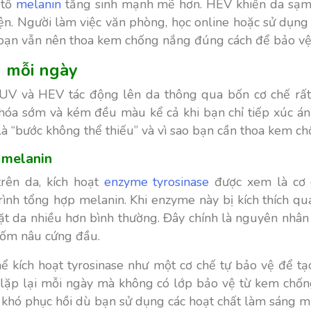
 tố
melanin
tăng sinh mạnh mẽ hơn. HEV khiến da sạm
iện. Người làm việc văn phòng, học online hoặc sử dụng 
, bạn vẫn nên thoa kem chống nắng đúng cách để bảo vệ
 mỗi ngày
a UV và HEV tác động lên da thông qua bốn cơ chế rấ
o hóa sớm và kém đều màu kể cả khi bạn chỉ tiếp xúc á
là “bước không thể thiếu” và vì sao bạn cần thoa kem 
t melanin
rên da, kích hoạt
enzyme tyrosinase
được xem là cơ 
rình tổng hợp melanin. Khi enzyme này bị kích thích qu
ặt da nhiều hơn bình thường. Đây chính là nguyên nhân
đốm nâu cứng đầu.
 thể kích hoạt tyrosinase như một cơ chế tự bảo vệ để 
 lặp lại mỗi ngày mà không có lớp bảo vệ từ kem chống 
ất khó phục hồi dù bạn sử dụng các hoạt chất làm sáng 