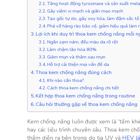
Tăng hoạt động tyrosinase và sản xuất mel
Gây viêm vi mạch và giãn mao mạch
Tạo gốc tự do, gây oxy hóa, làm đậm sắc t
Phá vỡ hàng rào bảo vệ, giảm hiệu quả là
Lợi ích khi duy trì thoa kem chống nắng mỗi n
Ngăn sạm nám, đều màu da rõ rệt
Làm chậm lão hóa 80%
Giảm mụn và thâm sau mụn
Hỗ trợ cải thiện mọi vấn đề da
Thoa kem chống nắng đúng cách
Khi nào cần thoa?
Cách thoa kem chống nắng chi tiết
Kết hợp thoa kem chống nắng trong routine
Câu hỏi thường gặp về thoa kem chống nắng
Kem chống nắng luôn được xem là “tấm khiê
hay các liệu trình chuyên sâu. Thoa kem ch
thầm diễn ra bên trong do tia UV và
HEV (á