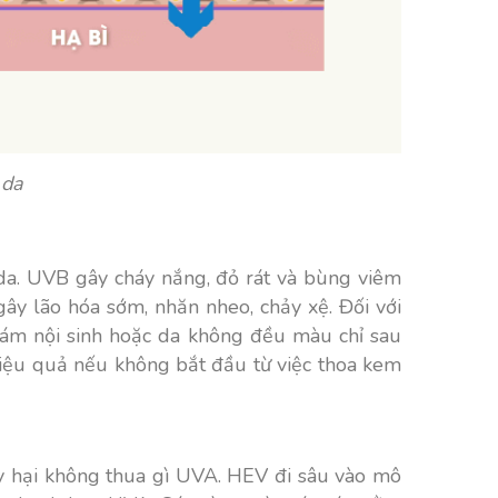
 da
 da. UVB gây cháy nắng, đỏ rát và bùng viêm
gây lão hóa sớm, nhăn nheo, chảy xệ. Đối với
nám nội sinh hoặc da không đều màu chỉ sau
 hiệu quả nếu không bắt đầu từ việc thoa kem
ây hại không thua gì UVA. HEV đi sâu vào mô