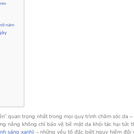
anin
ố
m mờ nám
gày
n” quan trọng nhất trong mọi quy trình chăm sóc da –
ống nắng không chỉ bảo vệ bề mặt da khỏi tác hại tức
nh sáng xanh)
– những yếu tố đặc biệt nguy hiểm đối 