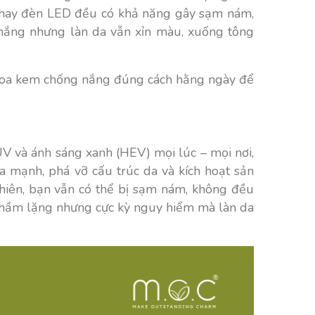
ng hay đèn LED đều có khả năng gây sạm nám,
 nắng nhưng làn da vẫn xỉn màu, xuống tông
n thoa kem chống nắng đúng cách hằng ngày để
 UV và ánh sáng xanh (HEV) mọi lúc – mọi nơi,
a mạnh, phá vỡ cấu trúc da và kích hoạt sản
 nhiên, bạn vẫn có thể bị sạm nám, không đều
thầm lặng nhưng cực kỳ nguy hiểm mà làn da