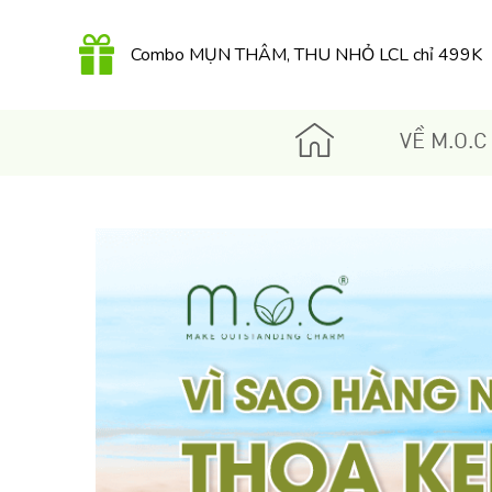
Combo MỤN THÂM, THU NHỎ LCL chỉ 499K
QUÀ TẶNG 350K khi mua Kem dưỡng Retinol
hữu cơ 30Gr
VỀ M.O.C