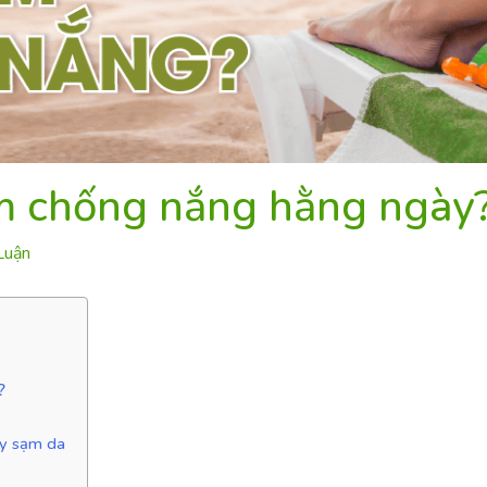
em chống nắng hằng ngày
Luận
?
ây sạm da