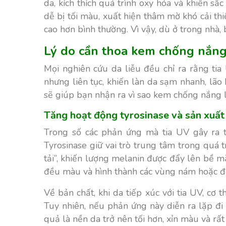
da, kích thích quá trình oxy hóa và khiến sắc
dễ bị tối màu, xuất hiện thâm mờ khó cải th
cao hơn bình thường. Vì vậy, dù ở trong nhà
Lý do cần thoa kem chống nắng
Mọi nghiên cứu da liễu đều chỉ ra rằng ti
nhưng liên tục, khiến làn da sạm nhanh, lã
sẽ giúp bạn nhận ra vì sao kem chống nắng 
Tăng hoạt động tyrosinase và sản xuấ
Trong số các phản ứng mà tia UV gây ra t
Tyrosinase giữ vai trò trung tâm trong quá t
tải”, khiến lượng melanin được đẩy lên bề m
đều màu và hình thành các vùng nám hoặc 
Về bản chất, khi da tiếp xúc với tia UV, cơ
Tuy nhiên, nếu phản ứng này diễn ra lặp đi
quả là nền da trở nên tối hơn, xỉn màu và r